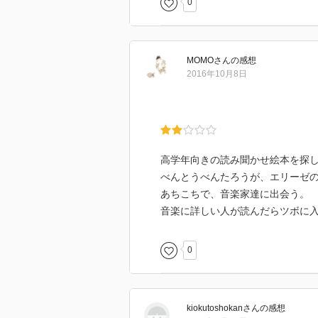
0
MOMO
さん
の感想
2016年10月8日
高学年向きの読み聞かせ絵本を探
べんとうべんたろうが、エリーゼ
あちこちで、音楽家達に出会う。
音楽に詳しい人が読んだらツボに
0
kiokutoshokan
さん
の感想