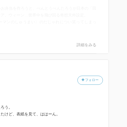
いお弁当を作ろうと、べんとうべんたろうが日本の「田
シア、ウィーン…世界中を飛び回る奇想天外設定。
ーマンのしゅうまい〉のだじゃれについ笑ってしまっ
詳細をみる
フォロー
たろう。
ったけど、表紙を見て、ははーん。