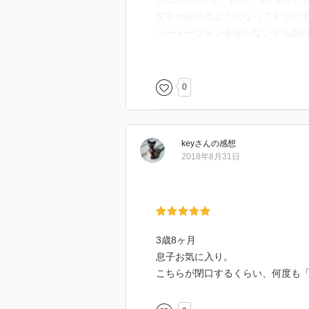
文字が読めるようになってすぐの
ベートーヴェンを知らない子も面
何度も「ジャジャジャジャーン！
お米は大変な手間や苦労の上に食
0
田んぼの絵のページだけは真剣に
が、冷えた飯を食わん、好まんと
面白いけど、何度か読んだらそれ
key
さん
の感想
2018年8月31日
3歳8ヶ月
息子お気に入り。
こちらが閉口するくらい、何度も