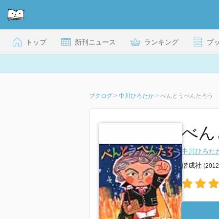
トップ
新刊ニュース
ランキング
ブ
ブクログ
>
中川ひろたか
>
べんとうべんたろう
べん
中川ひろた
偕成社
(201