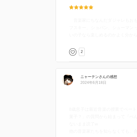
音楽家にちなんだダジャレもおも
フスキー、ショパン、シューマンっ
いの子なら楽しめるのかよく分か
2
ニャーテン
さん
の感想
2024年6月18日
8歳息子は最近音楽の授業でベー
菓子？」の質問から始まって『べ
ないまま読了w
他の音楽家たちを知らなくても、