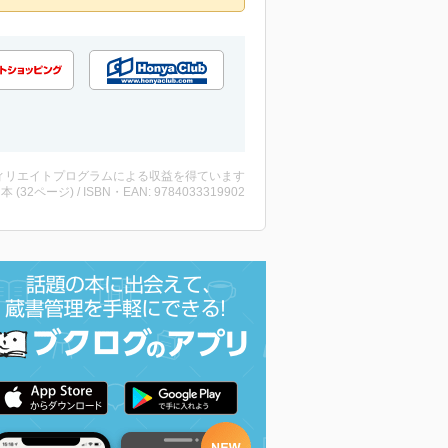
ィリエイトプログラムによる収益を得ています
 ・本 (32ページ) / ISBN・EAN: 9784033319902