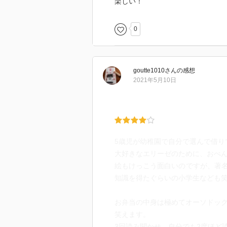
楽しい！
0
goutte1010
さん
の感想
2021年5月10日
5歳児が幼稚園で自分で選んで借り
大好きなエリーゼのために、おべん
絵もけっこう面白いのですが、著
知識を得たぐらいの小学生なども
お弁当の中身は極めてオーソドッ
笑えます。
3回読み聞かせ、自分でも2度ほど