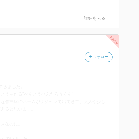
詳細をみる
フォロー
てきました。
とうを作る”べんとうべんたろうくん”
名な作曲家のネームがダジャレで出てきて、大人や少し
笑えると思います。
クスなのに。
読んでいました。