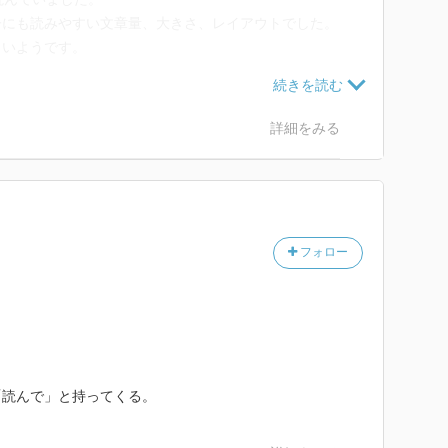
子にも読みやすい文章量、大きさ、レイアウトでした。
白いようです。
！」と笑ってました。
卓にあがるのだということを、何度も教えているので、
詳細をみる
見てました。
いうことには効果はなかったようです。
で終わりかな。
フォロー
「読んで」と持ってくる。