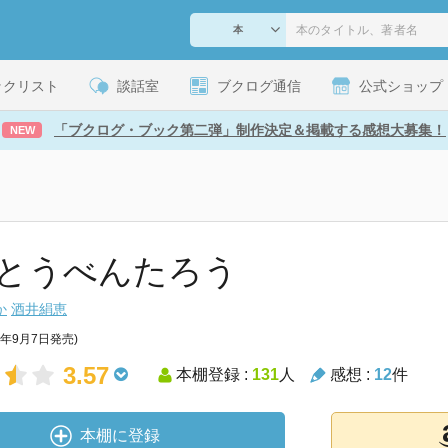
ックリスト
談話室
ブクログ通信
公式ショップ
「ブクログ・ブック第二弾」制作決定＆掲載する感想大募集！
NEW
とうべんたろう
か
酒井絹恵
2年9月7日発売)
3.57
本棚登録 :
131
人
感想 :
12
件
本棚に登録