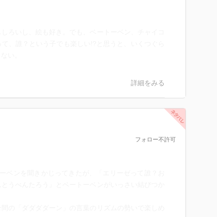
しろいし、絵も好き。でも、ベートーベン、チャイコ
て、誰？という子でも楽しい!?と思うと、いくつぐら
らない。
詳細をみる
フォロー不許可
トーベンを聞きかじってきたが、「エリーゼって誰？お
んとうべんたろう』とベートーベンがいっさい結びつか
合間の「ダダダダーン」の言葉のリズムの勢いで楽しめ