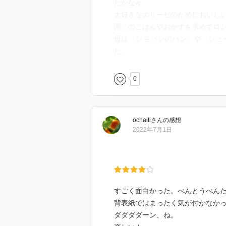
たかなw
大好きなエリーゼのためにおいし
園」のごはんやおかずを求めてロ
母は〈ショパンのパン〉や〈シュ
た。
0
ochaiti
さん
の感想
2022年7月1日
すごく面白かった。べんとうべん
背表紙ではまったく気が付かなか
ダダダダーン、ね。