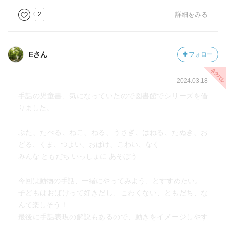
2
詳細をみる
Eさん
フォロー
2024.03.18
手話の児童書、気になっていたので図書館でシリーズを借
りました。
ぶた、たべる、ねこ、ねる、うさぎ、はねる、たぬき、お
どる、くま、つよい、おばけ、こわい、なく
みんな ともだち いっしょに あそぼう
今回は動物の手話、一緒にやってみよう、とすすめたい。
子どもはおばけって好きだし、こわくない、ともだち、な
んて楽しそう！
最後に手話表現の解説もあるので、動きをイメージしやす