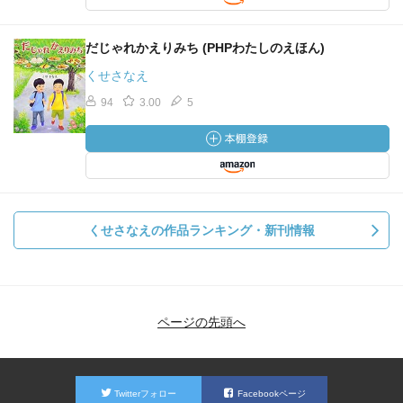
だじゃれかえりみち (PHPわたしのえほん)
くせさなえ
94
3.00
5
くせさなえの作品ランキング・新刊情報
ページの先頭へ
Twitterフォロー
Facebookページ