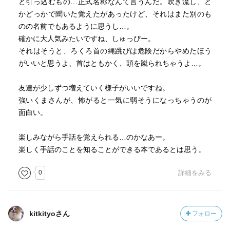
と引っ込むもの…正式名称なんて言うんだ。吹き流し、と
かどっかで聞いた覚えたがあったけど、それはまた別のも
のの名前でもあるように思うし…。
確かに大人気みたいですね、しゅっぴー。
それはそうと、ろくろ首の縄跳びは危険だからやめたほう
がいいと思うよ、首はともかく、頭を蹴られちゃうよ…。
友達が少しずつ増えていく様子がいいですね。
強いくまさんが、怖がると一気に弱そうになっちゃうのが
面白い。
楽しみながら手話を覚えられる…のかなあー。
楽しく手話のことを知ることができる本であるとは思う。
0
詳細をみる
kitkityoさん
フォロー