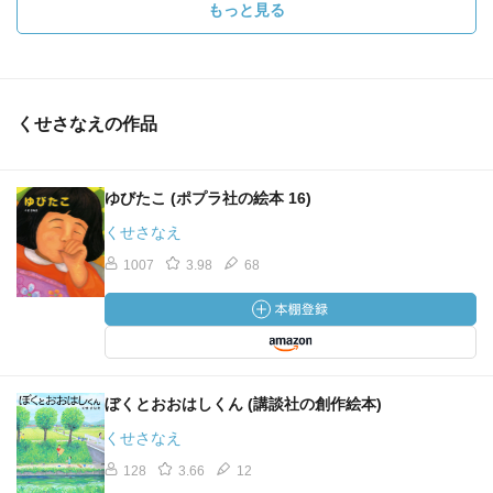
もっと見る
くせさなえの作品
ゆびたこ (ポプラ社の絵本 16)
くせさなえ
1007
3.98
68
ぼくとおおはしくん (講談社の創作絵本)
くせさなえ
128
3.66
12