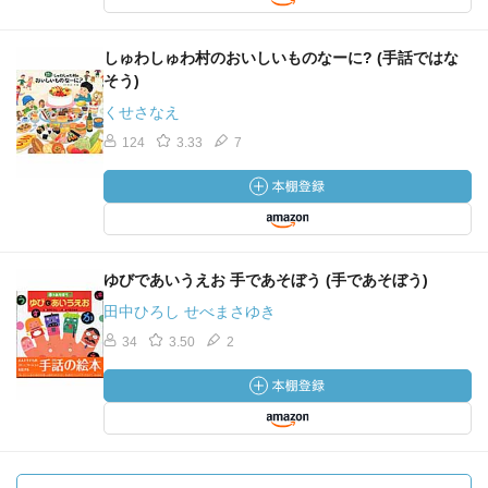
しゅわしゅわ村のおいしいものなーに? (手話ではな
そう)
くせさなえ
124
3.33
7
ゆびであいうえお 手であそぼう (手であそぼう)
田中ひろし せべまさゆき
34
3.50
2