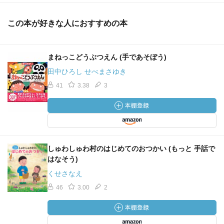
この本が好きな人におすすめの本
まねっこどうぶつえん (手であそぼう)
田中ひろし せべまさゆき
41
3.38
3
しゅわしゅわ村のはじめてのおつかい (もっと 手話で
はなそう)
くせさなえ
46
3.00
2