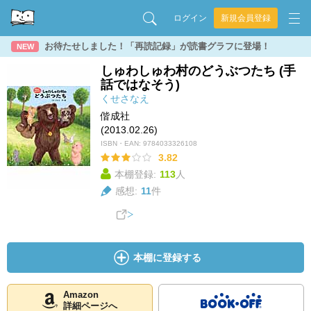
ログイン
新規会員登録
お待たせしました！「再読記録」が読書グラフに登場！
NEW
しゅわしゅわ村のどうぶつたち (手
話ではなそう)
くせさなえ
偕成社
(2013.02.26)
ISBN・EAN:
9784033326108
3.82
本棚登録:
113
人
感想:
11
件
本棚に登録する
Amazon
詳細ページへ