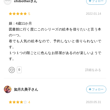
chibotherさん
フォロー
5
2022.01.14
娘：4歳11か月
図書館に行く度にこのシリーズの絵本を借りたいと言う本
の一つ。
巷でも人気の絵本なので、予約しないと借りられないで
す。
１つ１つの階ごとに色んなお部屋があるのが楽しいようで
す。
0
詳細をみる
如月久美子さん
フォロー
4
2020.05.31