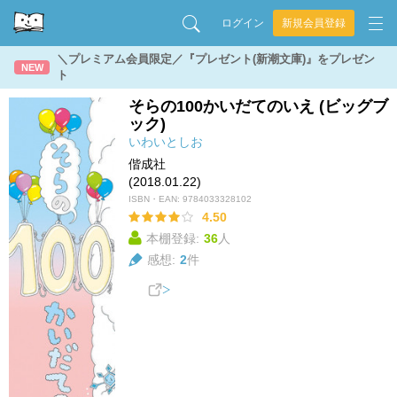
ログイン
新規会員登録
＼プレミアム会員限定／『プレゼント(新潮文庫)』をプレゼン
NEW
ト
そらの100かいだてのいえ (ビッグブ
ック)
いわいとしお
偕成社
(2018.01.22)
ISBN・EAN:
9784033328102
4.50
本棚登録:
36
人
感想:
2
件