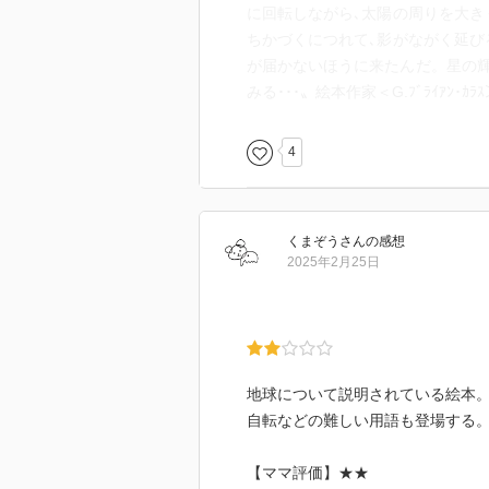
に回転しながら､太陽の周りを大き
ちかづくにつれて､影がながく延び
が届かないほうに来たんだ。星の輝
みる･･･〟絵本作家＜G.ﾌﾞﾗｲｱﾝ･ｶ
4
くまぞう
さん
の感想
2025年2月25日
地球について説明されている絵本
自転などの難しい用語も登場する
【ママ評価】★★