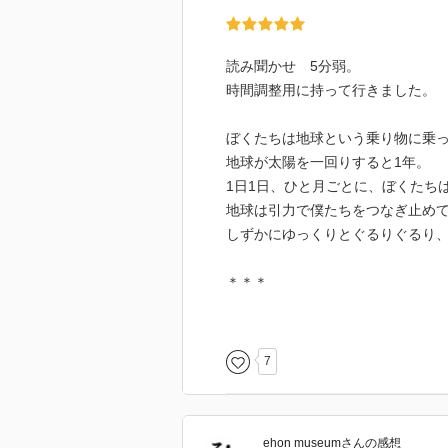
読み聞かせ 5分弱。
時間調整用に持って行きました。
ぼくたちは地球という乗り物に乗
地球が太陽を一回りすると1年。
1日1日、ひと月ごとに、ぼくたち
地球は引力で僕たちをつなぎ止め
しずかにゆっくりとぐるりぐるり
＊＊＊
地球の自転、公転を通じて季節の
大きな絵と、シンプルな説明で分
7
ehon museum
さん
の感想