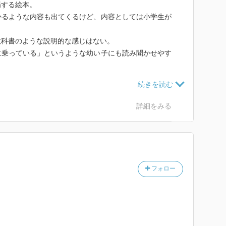
場する絵本。
かるような内容も出てくるけど、内容としては小学生が
教科書のような説明的な感じはない。
に乗っている」というような幼い子にも読み聞かせやす
ので、幼い子には説明がとても難しい。
かずな感じがして、内容や表現をハッキリどちらかに寄
詳細をみる
るのなら、幼い子に地球という存在について説明する超
ら良かったかなあ。
全然なかった。
フォロー
名前を途中で呟きはじめたので、あまり聞いてもいなか
かな。
少し成長してから読んだ方が良い絵本でした。