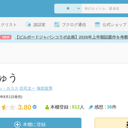
ックリスト
談話室
ブクログ通信
公式ショップ
【ビルボードジャパンコラボ企画】2026年上半期話題作を考察
NEW
ゅう
ン・カラス
庄司太一
海部宣男
7年8月1日発売)
3.80
本棚登録 :
612
人
感想 :
36
件
本棚に登録