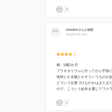
2
【娘評価】
0歳10ヶ月
chibother
さん
の感想
2022年3月15日
娘：5歳2か月
プラネタリウムに行ってから宇宙
地球とか太陽とかそういうものが
どういう位置づけなのかはまだま
ので、こういう絵本を通じてワク
1