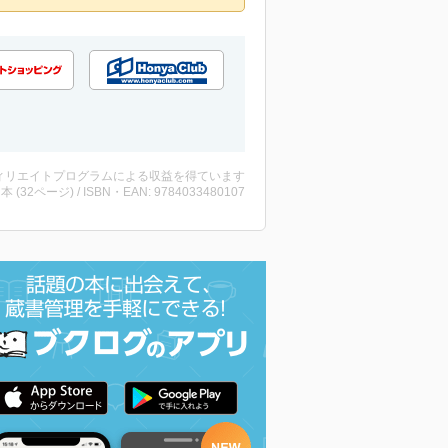
ィリエイトプログラムによる収益を得ています
 ・本 (32ページ) / ISBN・EAN: 9784033480107