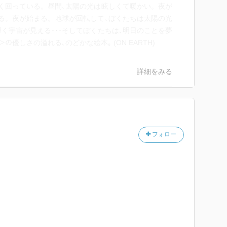
く回っている。昼間､太陽の光は眩しくて暖かい。夜が
る。夜が始まる。地球が回転して､ぼくたちは太陽の光
く宇宙が見える･･･そしてぼくたちは､明日のことを夢
ﾗｽ＞の優しさの溢れる､のどかな絵本｡ (ON EARTH)
詳細をみる
フォロー
。
。