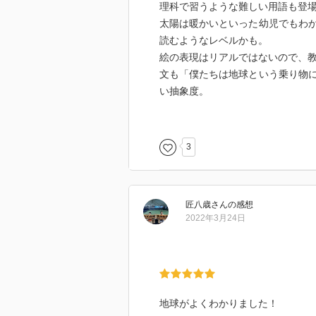
理科で習うような難しい用語も登
太陽は暖かいといった幼児でもわ
読むようなレベルかも。
絵の表現はリアルではないので、
文も「僕たちは地球という乗り物
い抽象度。
かと思うと難しい言葉が出てくる
幼児向けか小学生向けかどっちつ
せてほしいと思ってしまった。
3
せっかく絵本で易しく表現してい
入門編の絵本くらいの内容だった
匠八歳
さん
の感想
【息子評価】★★
2022年3月24日
やはり難しかったらしく集中力が
絵本とは全く関係のない新幹線の
った感じ。
絵だけでも楽しむのは難しかった
絵本の内容が、というより、もう
地球がよくわかりました！
3歳4ヶ月