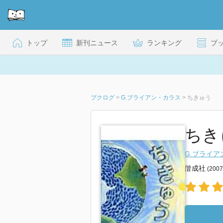
トップ
新刊ニュース
ランキング
ブ
ブクログ
>
G.ブライアン・カラス
>
ちきゅう
ちき
G.ブライア
偕成社
(200