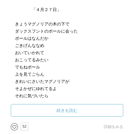
「４月２７日」
きょうマグノリアの木の下で
ダックスフントのポールに会った
ポールはなんだか
ごきげんななめ
おいていかれて
おこってるみたい
でもねポール
上を見てごらん
きれいにさいたマグノリアが
そよかぜにゆれてるよ
それに気づいたら
きみはきっとおもうはず
マグノリアの
続きを読む
木陰につながれてるのも
そうわるくはない………って
52
詳細をみる
だっていまは