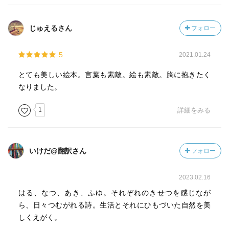
心おどる春だもの
じゅえるさん
フォロー
「７月１０日」
5
2021.01.24
緑のトマトが赤くなるころ
ひろい空に
とても美しい絵本。言葉も素敵。絵も素敵。胸に抱きたく
入道雲が
なりました。
もこもこわいているだろう
緑のトマトが赤くなるころ
1
詳細をみる
とつぜん目ざめた
夏の日ざしが
まぶしくかがやいているだろう
いけだ@翻訳さん
フォロー
緑のトマトが赤くなるころ
ちいさなイモムシがはいまわり
2023.02.16
ひな鳥が
ピイピイ鳴いているだろう
はる、なつ、あき、ふゆ。それぞれのきせつを感じなが
緑のトマトが赤くなるころ
ら、日々つむがれる詩。生活とそれにひもづいた自然を美
ひまわりの花が
しくえがく。