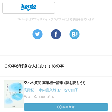
あなたがうまく受けとめた
夕日色したきれいな葉っぱ
あともうひとつほしいのは
本ページはアフィリエイトプログラムによる収益を得ています
春を待ちながら
暖炉のそばで
くちずさめるような
すてきなことば
「２月２７日」
まどのそとに
この本が好きな人におすすめの本
ゆきがふる
ふわふわふって
ふりつもる
空への質問 高階杞一詩集 (詩を読もう!)
高階杞一 水内喜久雄 おーなり由子
まどのそとに
39
4.00
6
ゆきがふる
しんしんふって
あたりいちめん