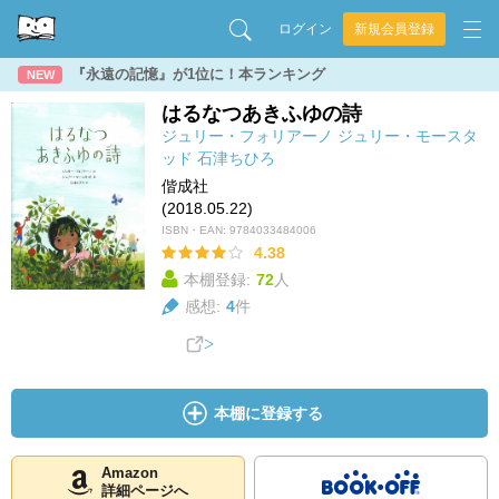
ログイン
新規会員登録
『永遠の記憶』が1位に！本ランキング
NEW
はるなつあきふゆの詩
ジュリー・フォリアーノ
ジュリー・モースタ
ッド
石津ちひろ
偕成社
(2018.05.22)
ISBN・EAN:
9784033484006
4.38
本棚登録:
72
人
感想:
4
件
本棚に登録する
Amazon
詳細ページへ