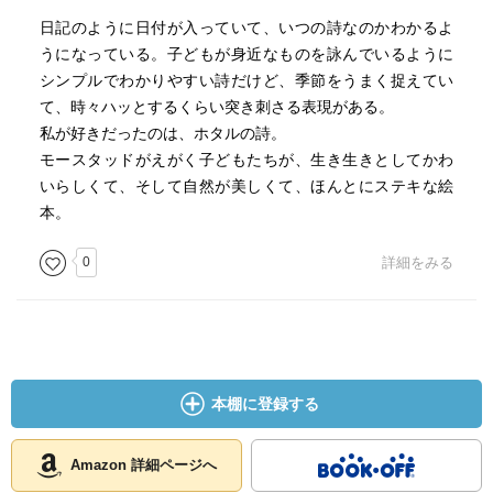
おひさまめざして
ぐんぐんのびているだろう
日記のように日付が入っていて、いつの詩なのかわかるよ
トマトがすっかり赤くなるころ
うになっている。子どもが身近なものを詠んでいるように
まあるく育った実は
シンプルでわかりやすい詩だけど、季節をうまく捉えてい
いまにも
て、時々ハッとするくらい突き刺さる表現がある。
はちきれそうになっているだろう
私が好きだったのは、ホタルの詩。
モースタッドがえがく子どもたちが、生き生きとしてかわ
「９月３０日」
いらしくて、そして自然が美しくて、ほんとにステキな絵
本。
秋の野山で咲いている
0
詳細をみる
赤い花をあなたにあげたい
冬ごもりの準備にいそがしい
チョウチョもあげたい
残りわずかなラズベリーも
澄んだおひさまの光も
みんなあげたい
本棚に登録する
かわりにわたしがほしいのは
土の上にひらひらと
Amazon 詳細ページへ
落ちてくるそのまえに