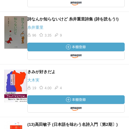
しろくなる
まどのそとに
詩なんか知らないけど 糸井重里詩集 (詩を読もう!)
ゆきがふる
糸井重里
どんどんふって
96
3.35
9
かぜがふきあれ
ふぶきになる
まだまだ
やまずに
ゆきがふる
きみが好きだよ
大木実
優しく語りかけてくる詩が、四季の移ろいをなぞりま
す。ロマンチックに自然のなりわいを教えてくれます。ユ
19
4.00
4
ーモアも感じさせながら、生き物たちの息吹を目覚めさせ
ます。
モースタッドさんが柔らかな色彩で、子どもたちと自然
を演出してくれています。
石津ちひろさんの訳も、リズミカルで愉しく詩情を感じ
(13)高田敏子 (日本語を味わう名詩入門〔第2期〕)