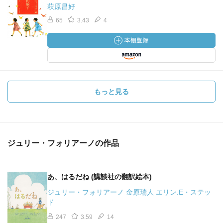
させてくれますね。
萩原昌好
とても美しい、ほんわりと和ませてくれる、四季の詩の
65
3.43
4
絵本ですね。
もっと見る
ジュリー・フォリアーノの作品
あ、はるだね (講談社の翻訳絵本)
ジュリー・フォリアーノ 金原瑞人 エリン.E・ステッ
ド
247
3.59
14