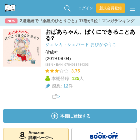
ログイン
新規会員登録
2週連続で『薬屋のひとりごと』17巻が1位！マンガランキング
NEW
おばあちゃん、ぼくにできることあ
る?
ジェシカ・シェパード
おびかゆうこ
偕成社
(2019.09.04)
ISBN・EAN:
9784033484303
3.75
本棚登録:
125
人
感想:
12
件
本棚に登録する
Amazon
詳細ページへ