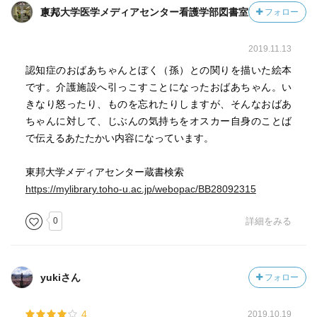
東邦大学医学メディアセンター看護学部図書室さん
フォロー
2019.11.13
認知症のおばあちゃんとぼく（孫）との関りを描いた絵本
です。介護施設へ引っこすことになったおばあちゃん。い
きなり怒ったり、ものを忘れたりしますが、そんなおばあ
ちゃんに対して、じぶんの気持ちをオスカー自身のことば
で伝えるあたたかい内容になっています。
東邦大学メディアセンター蔵書検索
https://mylibrary.toho-u.ac.jp/webopac/BB28092315
0
詳細をみる
yukiさん
フォロー
4
2019.10.19