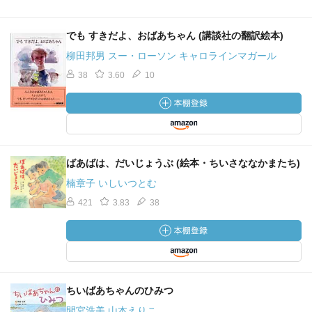
でも すきだよ、おばあちゃん (講談社の翻訳絵本)
柳田邦男 スー・ローソン キャロラインマガール
38
3.60
10
ばあばは、だいじょうぶ (絵本・ちいさななかまたち)
楠章子 いしいつとむ
421
3.83
38
ちいばあちゃんのひみつ
間宮浩美 山本えりこ