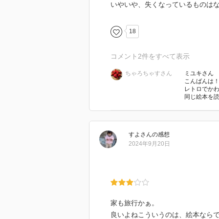
いやいや、失くなっているものは
18
コメント
2
件をすべて表示
ちゃろちゃすさん
ミユキさん
こんばんは
レトロでか
同じ絵本を読
すよ
さん
の感想
2024年9月20日
家も旅行かぁ。
良いよねこういうのは、絵本なら