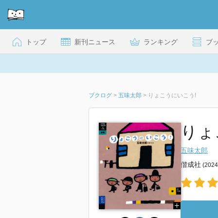
トップ
新刊ニュース
ランキング
ブ
ブクログ
>
五味太郎
>
りょこうにいこう!
りょ
五味太郎
偕成社
(202