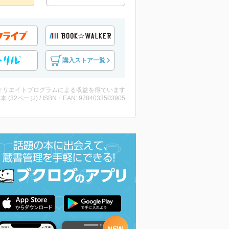
購入ストア一覧
ィリエイトプログラムによる収益を得ています
 ・本 (32ページ) / ISBN・EAN: 9784033503905