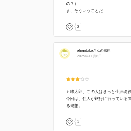
の？）
ま、そういうことだ…
2
ehondake
さん
の感想
2025年11月8日
五味太郎、この人はきっと生涯現
今回は、住人が旅行に行っている
る発想。
1