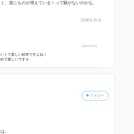
なく、逆にものが増えている！って騒がないのかな。
詳細をみる
2024/11/01
！
わいくて楽しい絵本ですよね！
めて嬉しいです☺️
フォロー
では。