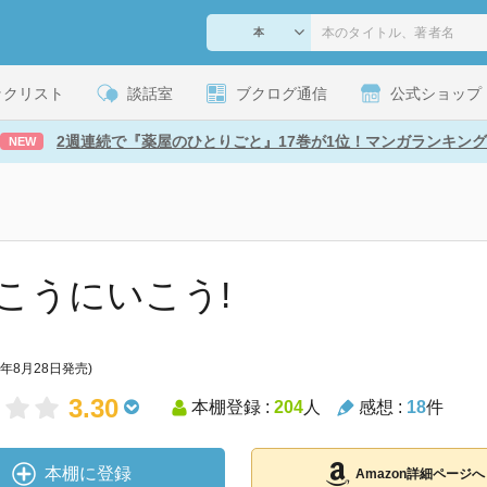
ックリスト
談話室
ブクログ通信
公式ショップ
2週連続で『薬屋のひとりごと』17巻が1位！マンガランキング
NEW
こうにいこう!
4年8月28日発売)
3.30
本棚登録 :
204
人
感想 :
18
件
本棚に登録
Amazon詳細ページへ