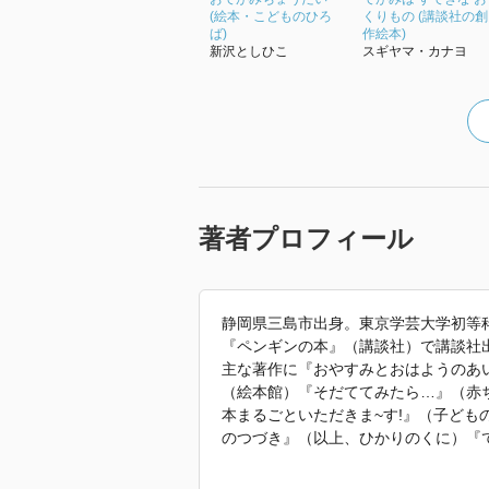
(絵本・こどものひろ
くりもの (講談社の創
ば)
作絵本)
新沢としひこ
スギヤマ・カナヨ
著者プロフィール
静岡県三島市出身。東京学芸大学初等
『ペンギンの本』（講談社）で講談社
主な著作に『おやすみとおはようのあ
（絵本館）『そだててみたら…』（赤
本まるごといただきま~す!』（子ど
のつづき』（以上、ひかりのくに）『
とう』『わたしのおべんとう』『さあ
ウス』（教育画劇）『あかちゃんがう