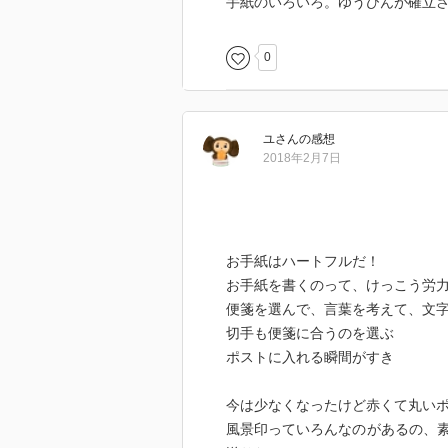
手紙のいろいろ。ゆうびんが確立
0
ユ
さん
の感想
2018年2月7日
お手紙はハートフルだ！
お手紙を書くのって、けっこう労
便箋を選んで、言葉を考えて、文字
切手も便箋に合うのを選ぶ
ポストに入れる瞬間がすき
今は少なくなったけど赤くて丸い
風景印っていろんなのがあるの、