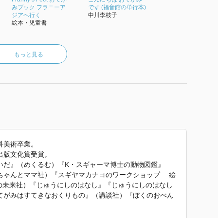
みブック フラニーア
です (福音館の単行本)
ジアへ行く
中川李枝子
絵本・児童書
もっと見る
科美術卒業。
出版文化賞受賞。
いだ』（めくるむ）『K・スギャーマ博士の動物図鑑』
ちゃんとママ社）『スギヤマカナヨのワークショップ 絵
もの未来社）『じゅうにしのはなし』『じゅうにしのはなし
てがみはすてきなおくりもの』（講談社）『ぼくのおべん
、てをだして』（以上、アリス館）『わくわくへんしんハ
まれたらなるなるなんになる？』（ポプラ社）『ほんちゃ