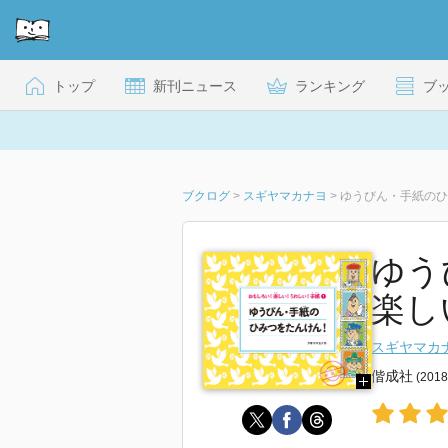
トップ
新刊ニュース
ランキング
ブ
ブクログ
>
スギヤマカナヨ
>
ゆうびん・手紙のひ
ゆう
楽し
スギヤマカ
偕成社
(201