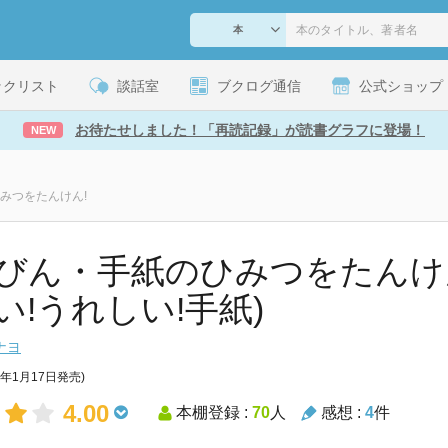
ックリスト
談話室
ブクログ通信
公式ショップ
お待たせしました！「再読記録」が読書グラフに登場！
NEW
みつをたんけん!
びん・手紙のひみつをたんけん!
い!うれしい!手紙)
ナヨ
8年1月17日発売)
4.00
本棚登録 :
70
人
感想 :
4
件