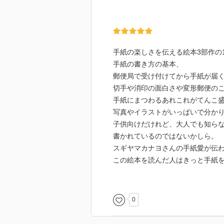
手紙の楽しさを伝える絵本3部作の
手紙の書き方の基本、
郵便局で受け付けてから手紙が届
切手や消印の面白さや変形郵便の
手紙にまつわるあれこれがてんこ
写真やイラストがいっぱいで分か
子供向けだけれど、大人でも知ら
書かれているのではないかしら。
スギヤマカナヨさんの手紙愛が伝
この絵本を読んだ人はきっと手紙
小さい人たちへの贈り物にしたい
0