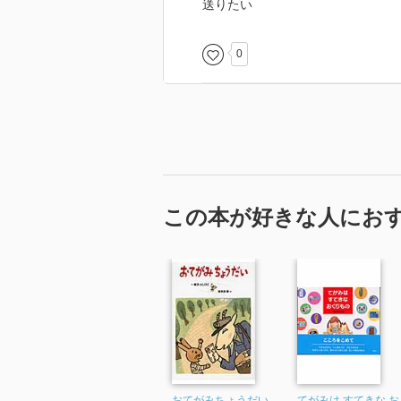
送りたい
0
この本が好きな人にお
おてがみちょうだい
てがみは すてきな お