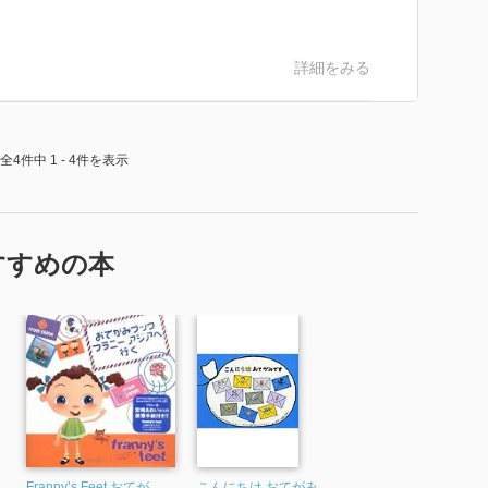
詳細をみる
全4件中 1 - 4件を表示
すすめの本
Franny’s Feet おてが
こんにちは おてがみ