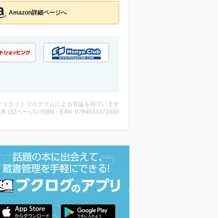
Amazon詳細ページへ
ィリエイトプログラムによる収益を得ています
 ・本 (32ページ) / ISBN・EAN: 9784034371800