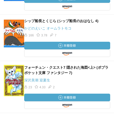
シップ船長とくじら (シップ船長のおはなし 4)
かどのえいこ オームラトモコ
166
3.78
7
フォーチュン・クエスト7 隠された海図<上> (ポプラ
ポケット文庫 ファンタジー 7)
深沢美潮 迎夏生
23
4.33
2