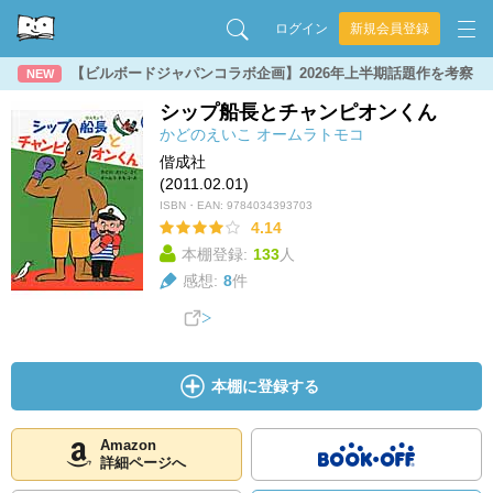
ログイン
新規会員登録
【ビルボードジャパンコラボ企画】2026年上半期話題作を考察
NEW
シップ船長とチャンピオンくん
かどのえいこ
オームラトモコ
偕成社
(2011.02.01)
ISBN・EAN:
9784034393703
4.14
本棚登録:
133
人
感想:
8
件
本棚に登録する
Amazon
詳細ページへ