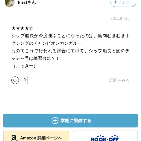
knslさん
フォロー
2011.07.26
★★★★☆
シップ船長が今度運ぶことになったのは、筋肉むきむきボ
クシングのチャンピオンカンガルー！
海の向こうで行われる試合に向けて、シップ船長と船のチ
ャチャ号は練習台に？！
（まっきー）
0
詳細をみる
本棚に登録する
Amazon 詳細ページへ