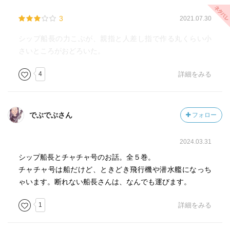
3
2021.07.30
シップ船長の力こぶが、親指と人差し指で作る丸くらい小
さいところがおどろいた。
4
詳細をみる
でぶでぶさん
フォロー
2024.03.31
シップ船長とチャチャ号のお話。全５巻。
チャチャ号は船だけど、ときどき飛行機や潜水艦になっち
ゃいます。断れない船長さんは、なんでも運びます。
1
詳細をみる