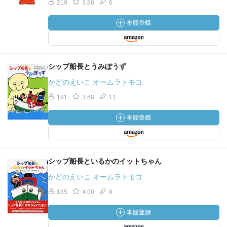
219
3.86
6
シップ船長とうみぼうず
かどのえいこ オームラトモコ
191
3.68
11
シップ船長といるかのイットちゃん
かどのえいこ オームラトモコ
185
4.00
8