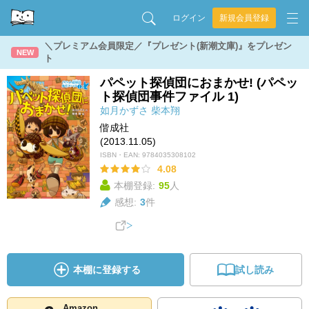
ログイン
新規会員登録
＼プレミアム会員限定／『プレゼント(新潮文庫)』をプレゼン
NEW
ト
パペット探偵団におまかせ! (パペッ
ト探偵団事件ファイル 1)
如月かずさ
柴本翔
偕成社
(2013.11.05)
ISBN・EAN:
9784035308102
4.08
本棚登録:
95
人
感想:
3
件
本棚に登録する
試し読み
Amazon