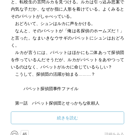
と、転校生の言問ルカを見つける。ルカは引っ込み思案で
内気な子だか、なぜか指に人形を着けている。よくみると
そのパペットがしゃべっている。
おどろいて、シュンはルカに声をかける。
なんと、そのパペットが「俺は名探偵のホームズだ！」
と言った。なまいきなウサギのパペットにシュンはおどろ
く。
ルカが言うには、パペットはほかにも二体あって探偵団
を作っているんだそうだが、ルカがパペットをあやつって
いるのはなく、パペットがルカに命じているらしい？
こうして、探偵団の活躍が始まる………？
パペット探偵団事件ファイル
第一話 パペット探偵団とせっかちな依頼人
第二話 パペット探偵団と新しい助手
第三話 パペット探偵団となぞのシール
続きを読む
キャラクターの動きが面白く、子供たちの興味を惹き付
46
詳細をみる