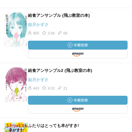
給食アンサンブル (飛ぶ教室の本)
如月かずさ
905
3.94
68
給食アンサンブル2 (飛ぶ教室の本)
如月かずさ
443
4.03
21
ふたりはとっても本がすき!