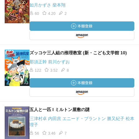
如月かずさ 柴本翔
60
4.20
2
ズッコケ三人組の推理教室 (新・こども文学館 10)
那須正幹 前川かずお
122
3.52
8
五人と一匹 I ミルトン屋敷の謎
三津村卓 内田庶 エニード・ブラントン 勝又紀子 松本
理子
56
3.46
7