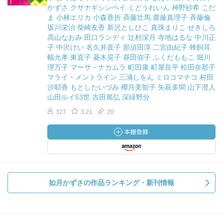
かずさ クサナギシンペイ くどうれいん 神野紗希 こだ
ま 小林エリカ 小森香折 斉藤壮馬 齋藤真理子 斉藤倫
坂川栄治 柴崎友香 新沢としひこ 真珠まりこ せきしろ
高山なおみ 田口ランディ 辻村深月 寺地はるな 中川正
子 中沢けい 名久井直子 那須田淳 二宮由紀子 蜂飼耳
幅允孝 東直子 菱木晃子 昼田弥子 ふくだももこ 堀川
理万子 マーサ・ナカムラ 町田康 町屋良平 松田奈那子
マライ・メントライン 三浦しをん ミロコマチコ 村田
沙耶香 もとしたいづみ 椰月美智子 矢萩多聞 山下澄人
山田ルイ53世 吉田篤弘 深緑野分
327
3.21
20
如月かずさの作品ランキング・新刊情報