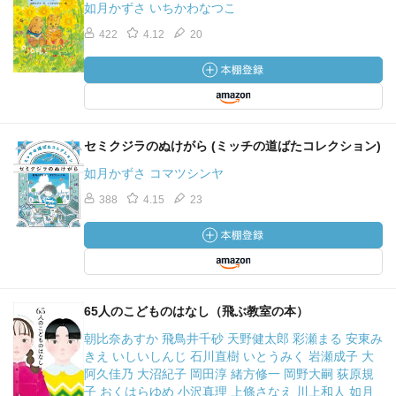
如月かずさ いちかわなつこ
422
4.12
20
セミクジラのぬけがら (ミッチの道ばたコレクション)
如月かずさ コマツシンヤ
388
4.15
23
65人のこどものはなし（飛ぶ教室の本）
朝比奈あすか 飛鳥井千砂 天野健太郎 彩瀬まる 安東み
きえ いしいしんじ 石川直樹 いとうみく 岩瀬成子 大
阿久佳乃 大沼紀子 岡田淳 緒方修一 岡野大嗣 荻原規
子 おくはらゆめ 小沢真理 上條さなえ 川上和人 如月