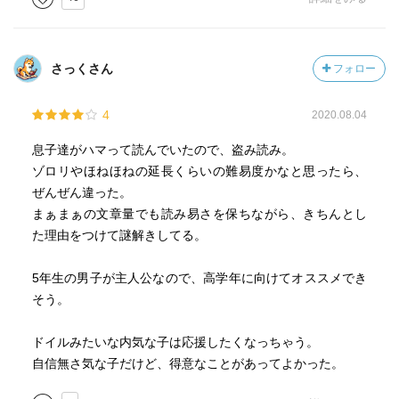
けるお話になっているのが良いですね。
ユーモアいっぱいで、元気な子供たちのお話ですから、
お腹を抱えて笑いながら読めるのが楽しいです。
さっくさん
フォロー
コミックの物語版ですね(=ﾟωﾟ=)
4
2020.08.04
息子達がハマって読んでいたので、盗み読み。
ゾロリやほねほねの延長くらいの難易度かなと思ったら、
ぜんぜん違った。
まぁまぁの文章量でも読み易さを保ちながら、きちんとし
た理由をつけて謎解きしてる。
5年生の男子が主人公なので、高学年に向けてオススメでき
そう。
ドイルみたいな内気な子は応援したくなっちゃう。
自信無さ気な子だけど、得意なことがあってよかった。