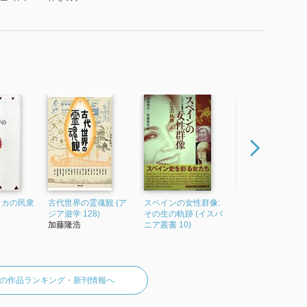
リカの民衆
古代世界の霊魂観 (ア
スペインの女性群像:
ラテンアメリカの
ジア遊学 128)
その生の軌跡 (イスパ
群像 その生の軌跡
加藤隆浩
ニア叢書 10)
スパニア叢書 11)
加藤隆浩
の作品ランキング・新刊情報へ