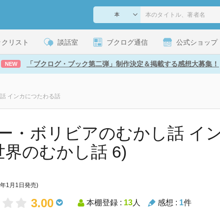
ックリスト
談話室
ブクログ通信
公式ショップ
「ブクログ・ブック第二弾」制作決定＆掲載する感想大募集！
NEW
話 インカにつたわる話
ー・ボリビアのむかし話 イ
(世界のむかし話 6)
9年1月1日発売)
3.00
本棚登録 :
13
人
感想 :
1
件