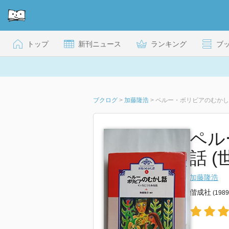
トップ
新刊ニュース
ランキング
ブ
ブクログ
>
加藤隆浩
>
ペルー・ボリビアのむかし
ペル
話 
加藤隆浩
偕成社
(198