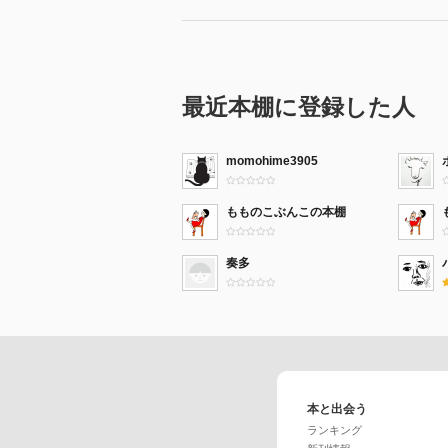
最近本棚に登録した人
momohime3905
もものこぶんこの本棚
奏多
本と出会う
ランキング