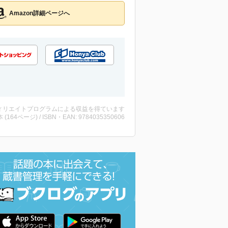
Amazon詳細ページへ
ィリエイトプログラムによる収益を得ています
・本 (164ページ) / ISBN・EAN: 9784035350606