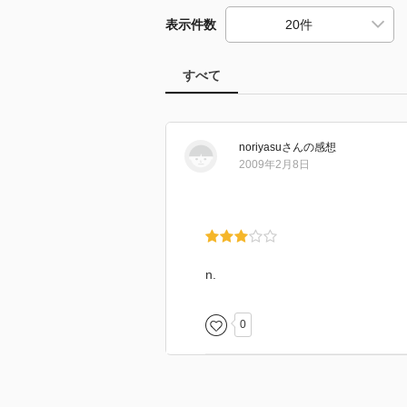
表示件数
すべて
noriyasu
さん
の感想
2009年2月8日
n.
0