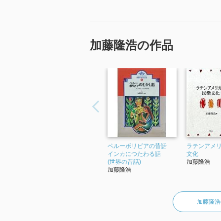
加藤隆浩の作品
ペルーボリビアの昔話
ラテンアメ
インカにつたわる話
文化
(世界の昔話)
加藤隆浩
加藤隆浩
加藤隆浩