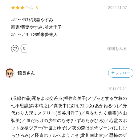
3
2024.11.07
ｶﾊﾞｰ･ｲﾗｽﾄ/我妻やすみ
画家/我妻やすみ､並木圭子
ｶﾊﾞｰ･ﾃﾞｻﾞｲﾝ/㈲来夢来人
0
詳細をみる
館長さん
フォロー
2011.07.21
(収録作品)死をよぶ交差点(福住久美子)／ゾッとする学校の
七不思議(鈴木晴之)／真夜中に釘を打つ女(あかねるつ)／身
代わり人形ミステリー(長谷川洋子)／肩をたたく幽霊(内山
弘美)／血だらけの少年のなぞ(いずみたかひろ)／心霊スポ
ット探検ツアー(千世まゆ子)／夜の森は恐怖ゾーン(にしむ
らひろみ)／怪奇ホテルへようこそ(北川幸比古)／恐怖のゲ