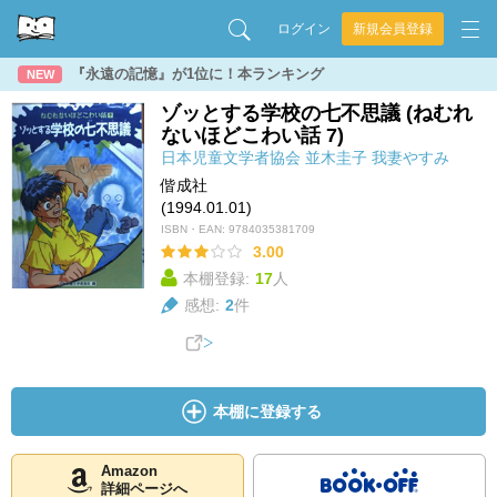
ログイン
新規会員登録
『永遠の記憶』が1位に！本ランキング
NEW
ゾッとする学校の七不思議 (ねむれ
ないほどこわい話 7)
日本児童文学者協会
並木圭子
我妻やすみ
偕成社
(1994.01.01)
ISBN・EAN:
9784035381709
3.00
本棚登録:
17
人
感想:
2
件
本棚に登録する
Amazon
詳細ページへ