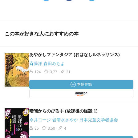
この本が好きな人におすすめの本
あやかしファンタジア (おはなしルネッサンス)
斉藤洋 森田みちよ
124
3.77
21
暗闇からのびる手 (放課後の怪談 1)
今井ヨージ 岩清水さやか 日本児童文学者協会
35
3.50
4