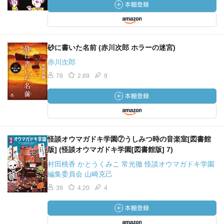
砂に書いた名前 (赤川次郎 ホラーの迷宮)
赤川次郎
78
2.89
9
怪談オウマガドキ学園⑦うしみつ時の音楽室[図書館
版] (怪談オウマガドキ学園[図書館版] 7)
村田桃香 かとうくみこ 常光徹 怪談オウマガドキ学園
編集委員会 山崎克己
39
4.20
4