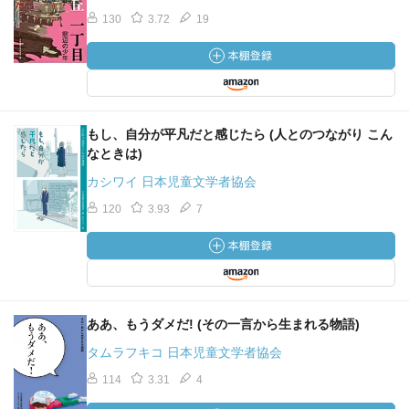
130
3.72
19
もし、自分が平凡だと感じたら (人とのつながり こん
なときは)
カシワイ 日本児童文学者協会
120
3.93
7
ああ、もうダメだ! (その一言から生まれる物語)
タムラフキコ 日本児童文学者協会
114
3.31
4