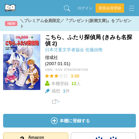
ログイン
新規会員登録
＼プレミアム会員限定／『プレゼント(新潮文庫)』をプレゼン
NEW
ト
こちら、ふたり探偵局 (きみも名探
偵 2)
日本児童文学者協会
佐藤由惟
偕成社
(2007.01.01)
ISBN・EAN:
9784035387206
3.00
本棚登録:
12
人
感想:
1
件
本棚に登録する
Amazon