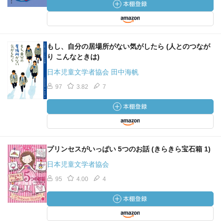
もし、自分の居場所がない気がしたら (人とのつなが
り こんなときは)
日本児童文学者協会 田中海帆
97
3.82
7
プリンセスがいっぱい 5つのお話 (きらきら宝石箱 1)
日本児童文学者協会
95
4.00
4