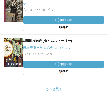
梨
164
2.76
9
3日間の物語 (タイムストーリー)
日本児童文学者協会 スカイエマ
82
3.47
5
もっと見る