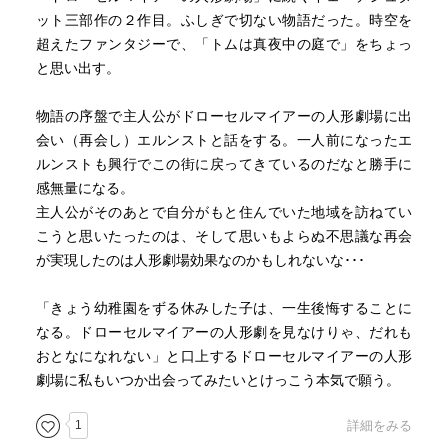
たのかな。
ット三部作の２作目。ふしぎで切ない物語だった。時空を
再読したらさらにいろんな仕掛けがありそうな一冊で、こ
超えたファンタジーで、「トムは真夜中の庭で」をちょっ
れ自体もカラクリ時計のようだ。
と思い出す。
物語の序盤で主人公がドローセルマイアーの人形劇場に出
会い（再会し）エルンストと話をする。一人前になったエ
ルンストも興行でこの街に戻ってきているのだなと勝手に
感無量になる。
主人公がそのあとで自分がもと住んでいた地域を訪ねてい
こうと思いたったのは、そして思いもよらぬ不思議な再会
が実現したのは人形劇場効果なのかもしれないな･･･
「きょう幼稚園をずる休みした子は、一生後悔することに
なる。ドローセルマイアーの人形劇を見なけりゃ、だれも
おとなになれない」と口上するドローセルマイアーの人形
劇場に私もいつか出会ってみたいとけっこう本気で願う。
1
詳細をみる