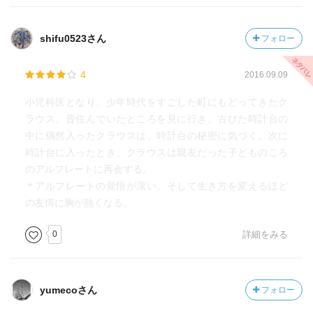
shifu0523さん
フォロー
4
2016.09.09
小児科医となり、少年時代をすごした町にもどってきたク
ラウス。昔住んでいたところを見に行き、古びた時計台の
中に偶然入ったクラウスは、時計台の秘密に気づく。次に
時計台に入ったとき、クラウスは親友だった子どものころ
のアルフレートに再会する。
＊アルフレートの覚悟が潔い。そして生き方を変えるほど
の友情に胸が熱くなる。
0
詳細をみる
yumecoさん
フォロー