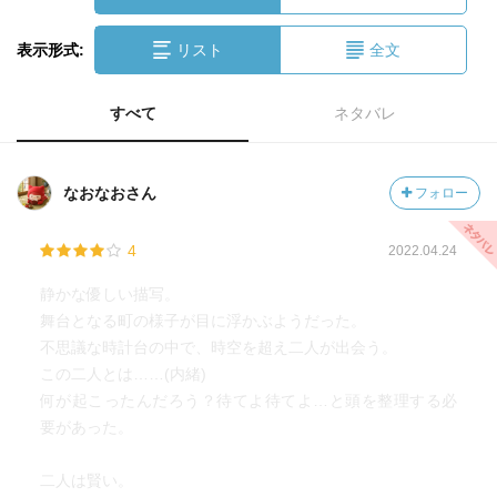
表示形式:
リスト
全文
すべて
ネタバレ
なおなおさん
フォロー
4
2022.04.24
静かな優しい描写。
舞台となる町の様子が目に浮かぶようだった。
不思議な時計台の中で、時空を超え二人が出会う。
この二人とは……(内緒)
何が起こったんだろう？待てよ待てよ…と頭を整理する必
要があった。
二人は賢い。