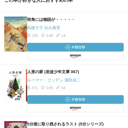
この本が好きな人におすすめの本
街角には物語が・・・・・
高楼方子 出久根育
155
3.69
14
人形の家 (岩波少年文庫 067)
ルーマー・ゴッデン 瀬田貞二
571
3.85
54
5分後に取り残されるラスト (5分シリーズ)