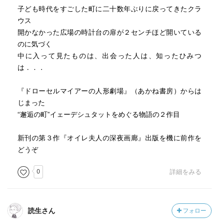
子ども時代をすごした町に二十数年ぶりに戻ってきたクラ
ウス
開かなかった広場の時計台の扉が２センチほど開いている
のに気づく
中に入って見たものは、出会った人は、知ったひみつ
は．．．
『ドローセルマイアーの人形劇場』（あかね書房）からは
じまった
“邂逅の町”イェーデシュタットをめぐる物語の２作目
新刊の第３作『オイレ夫人の深夜画廊』出版を機に前作を
どうぞ
0
詳細をみる
読生さん
フォロー