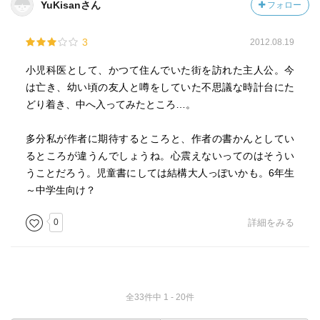
YuKisanさん
フォロー
3
2012.08.19
小児科医として、かつて住んでいた街を訪れた主人公。今
は亡き、幼い頃の友人と噂をしていた不思議な時計台にた
どり着き、中へ入ってみたところ…。
多分私が作者に期待するところと、作者の書かんとしてい
るところが違うんでしょうね。心震えないってのはそうい
うことだろう。児童書にしては結構大人っぽいかも。6年生
～中学生向け？
0
詳細をみる
全33件中 1 - 20件