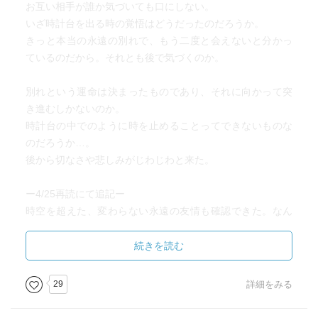
お互い相手が誰か気づいても口にしない。
いざ時計台を出る時の覚悟はどうだったのだろうか。
きっと本当の永遠の別れで、もう二度と会えないと分かっ
ているのだから。それとも後で気づくのか。
別れという運命は決まったものであり、それに向かって突
き進むしかないのか。
時計台の中でのように時を止めることってできないものな
のだろうか…。
後から切なさや悲しみがじわじわと来た。
ー4/25再読にて追記ー
時空を超えた、変わらない永遠の友情も確認できた。なん
て優しく切ないのだろう。
本当は、もっともっと深いところまで気持ちを揺さぶられ
続きを読む
たかった。こう思ってしまったのは、本書が児童文学だか
らだろうか。
29
詳細をみる
子ども時代に読んでいたら、私はどう感じただろう。その
頃に出会いたかった本。