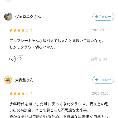
ヴェロニクさん
フォロー
4
2020.03.10
アルフレートそんな法則までちゃんと見抜いて聡いなぁ。
しかしクラウス切ないやん。
0
詳細をみる
大吉堂さん
フォロー
4
2020.03.06
少年時代を過ごした町に戻ってきたクラウス。親友との思
い出の時計台。そこで起こった不思議な出来事。
静かな語り口で紡がれるため、不思議な出来事が自然と心