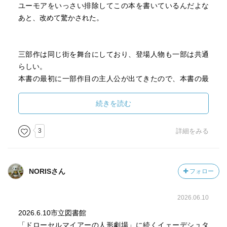
ユーモアをいっさい排除してこの本を書いているんだよな
あと、改めて驚かされた。
三部作は同じ街を舞台にしており、登場人物も一部は共通
らしい。
本書の最初に一部作目の主人公が出てきたので、本書の最
後に出てきた女性が三部作目に登場するということかな。
続きを読む
作者はホフマンの研究をしているときいたが、ホフマン未
読の私には、同じ独文でシュトルムの小説を思い出した。
3
詳細をみる
独文の良いところを日本語で表すとこうなるのかな。
この懐かしさ、優しさ、シンプルな言葉と、素朴な日常で
織られた作品を母国語で味わえる幸せを思う。
NORISさん
フォロー
アルフレートは頭がいいけど、独善的で子供っぽいところ
2026.06.10
もある。
萩尾望都タッチで顔がイメージされてしまう。
2026.6.10市立図書館
ちらっと出てきた現代の小児科の患者の男の子は伏線だっ
「ドローセルマイアーの人形劇場」に続くイェーデシュタ