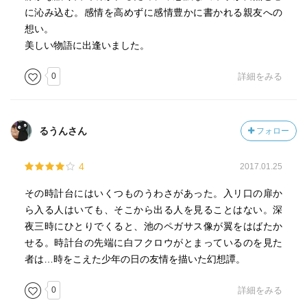
に沁み込む。感情を高めずに感情豊かに書かれる親友への
想い。
美しい物語に出逢いました。
0
詳細をみる
るうんさん
フォロー
4
2017.01.25
その時計台にはいくつものうわさがあった。入リ口の扉か
ら入る人はいても、そこから出る人を見ることはない。深
夜三時にひとりでくると、池のペガサス像が翼をはばたか
せる。時計台の先端に白フクロウがとまっているのを見た
者は…時をこえた少年の日の友情を描いた幻想譚。
0
詳細をみる