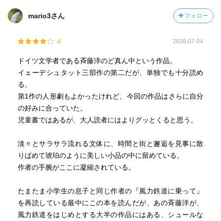
mario3さん
フォロー
その他
表紙、目次のデザイン、挿絵も物語の雰囲気が出ていて、
4
2026.07.04
しかもオシャレでとても良い☆
児童書が楽しいのは、挿絵もあるからかなと思っている。
ドイツ文学者である斉藤洋のど真ん中という作品。
イェーデシュタット三部作の第二だが、単独でも十分読め
る。
第1作の人形劇もよかったけれど、今回の作品はさらに自分
の好みに合っていた。
児童書ではあるが、大人読者にはよりグッとくると思う。
淡々とサラサラ流れる文体に、時間と街と邂逅を見事に散
りばめて琥珀のように美しい小品の中に留めている。
作者の手腕がここに凝縮されている。
たまたま小学生の息子と同じ作者の『風力鉄道に乗って』
を再読している最中にこの本を読んだが、あの斉藤洋が、
風力鉄道をはじめとする大半の作品にはある、シュールな