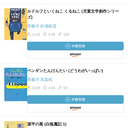
ルドルフといくねこ くるねこ (児童文学創作シリー
ズ)
斉藤洋 杉浦範茂
1118
4.08
100
ペンギンたんけんたい (どうわがいっぱい)
斉藤洋 高畠純
1029
4.04
59
源平の風 (白狐魔記 1)