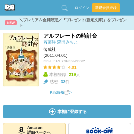
ログイン
新規会員登録
＼プレミアム会員限定／『プレゼント(新潮文庫)』をプレゼン
NEW
ト
アルフレートの時計台
斉藤洋
森田みちよ
偕成社
(2011.04.01)
ISBN・EAN:
9784036430802
4.01
本棚登録:
219
人
感想:
33
件
Kindle版
本棚に登録する
Amazon
詳細ページへ