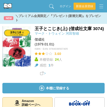
ログイン
新規会員登録
＼プレミアム会員限定／『プレゼント(新潮文庫)』をプレゼン
NEW
ト
王子とこじき(上) (偕成社文庫 3074)
マーク・トウェイン
河田智雄
偕成社
(1979.01.01)
ISBN・EAN:
9784036507405
3.60
本棚登録:
24
人
感想:
1
件
本棚に登録する
Amazon
詳細ページへ