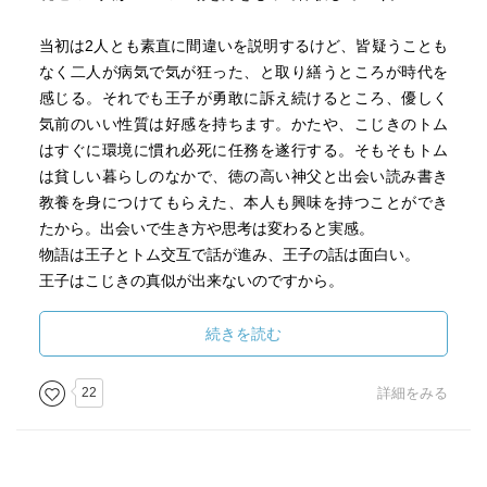
当初は2人とも素直に間違いを説明するけど、皆疑うことも
なく二人が病気で気が狂った、と取り繕うところが時代を
感じる。それでも王子が勇敢に訴え続けるところ、優しく
気前のいい性質は好感を持ちます。かたや、こじきのトム
はすぐに環境に慣れ必死に任務を遂行する。そもそもトム
は貧しい暮らしのなかで、徳の高い神父と出会い読み書き
教養を身につけてもらえた、本人も興味を持つことができ
たから。出会いで生き方や思考は変わると実感。
物語は王子とトム交互で話が進み、王子の話は面白い。
王子はこじきの真似が出来ないのですから。
続きを読む
22
詳細をみる