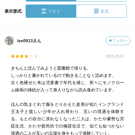
表示形式:
リスト
全文
lee0913さん
フォロー
4
2025.05.07
きちんと読んでみようと図書館で借りる。
しっかりと書かれているので飽きることなく読めます。
古く色褪せた本は児童書で年代を感じ、所々にモノクロー
ム線画の挿絵が入って身入りながら読み進めています。
ほんの気まぐれで服をとりかえた姿形が似たイングランド
王太子と貧しい少年が入れ替わり、互いの境遇を体験す
る。もとの自分に戻れなくなった二人は、かたや豪勢な宮
廷生活、かたや貧民街での極貸生活で、似ても似つかない
境遇の二人が互いの立場を身をもって体験していく。