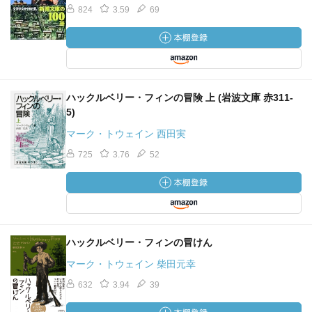
824
3.59
69
ハックルベリー・フィンの冒険 上 (岩波文庫 赤311-
5)
マーク・トウェイン 西田実
725
3.76
52
ハックルベリー・フィンの冒けん
マーク・トウェイン 柴田元幸
632
3.94
39