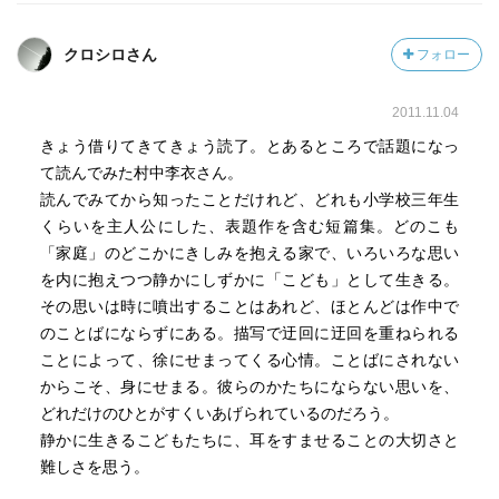
クロシロさん
フォロー
2011.11.04
きょう借りてきてきょう読了。とあるところで話題になっ
て読んでみた村中李衣さん。
読んでみてから知ったことだけれど、どれも小学校三年生
くらいを主人公にした、表題作を含む短篇集。どのこも
「家庭」のどこかにきしみを抱える家で、いろいろな思い
を内に抱えつつ静かにしずかに「こども」として生きる。
その思いは時に噴出することはあれど、ほとんどは作中で
のことばにならずにある。描写で迂回に迂回を重ねられる
ことによって、徐にせまってくる心情。ことばにされない
からこそ、身にせまる。彼らのかたちにならない思いを、
どれだけのひとがすくいあげられているのだろう。
静かに生きるこどもたちに、耳をすませることの大切さと
難しさを思う。