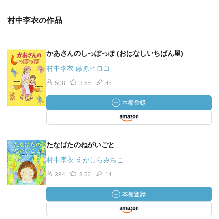
村中李衣の作品
かあさんのしっぽっぽ (おはなしいちばん星)
村中李衣 藤原ヒロコ
508
3.55
45
たなばたのねがいごと
村中李衣 えがしらみちこ
384
3.56
14