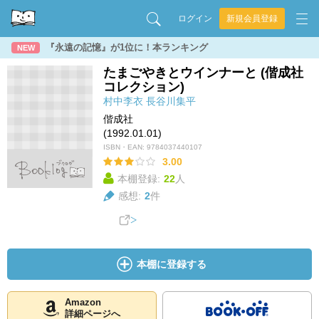
ログイン
新規会員登録
『永遠の記憶』が1位に！本ランキング
NEW
たまごやきとウインナーと (偕成社
コレクション)
村中李衣
長谷川集平
偕成社
(1992.01.01)
ISBN・EAN:
9784037440107
3.00
本棚登録:
22
人
感想:
2
件
本棚に登録する
Amazon
詳細ページへ