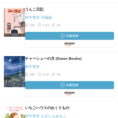
うんこ日記
村中李衣 川端誠
344
3.43
28
チャーシューの月 (Green Books)
村中李衣
286
3.52
40
いちごハウスのおくりもの
村中李衣 えがしらみちこ