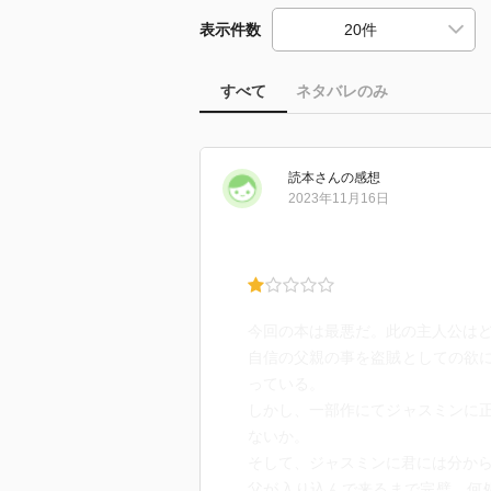
表示件数
すべて
ネタバレのみ
読本
さん
の感想
2023年11月16日
今回の本は最悪だ。此の主人公は
自信の父親の事を盗賊としての欲
っている。
しかし、一部作にてジャスミンに
ないか。
そして、ジャスミンに君には分か
父が入り込んで来るまで完璧。何