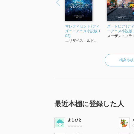
マレフィセント (ディ
ズートピア (デ
ズニーアニメ小説版 1
ーアニメ小説版 1
02)
スーザン・フラン.
エリザベス・ルド...
橘高弓枝
最近本棚に登録した人
よしひと