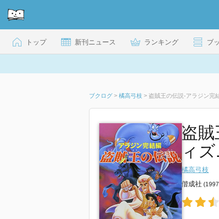
トップ
新刊ニュース
ランキング
ブ
ブクログ
>
橘高弓枝
>
盗賊王の伝説-アラジン完
盗賊
ィズ
橘高弓枝
偕成社
(199