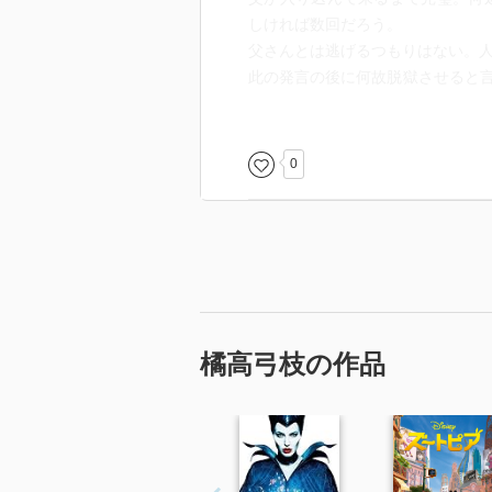
しければ数回だろう。
父さんとは逃げるつもりはない。
此の発言の後に何故脱獄させると
さないと判明したから良かったも
王になる資格は無い。
逃がした後に逃がした罰を喜んで
0
王の前で終身刑になった時にジャ
王から不問とされた時に、罰を与
王がジャスミンに甘いことを事前
御父さんを助けに行くか行かない
衛兵隊長ラザウルがとても可哀想
最後に、ジャスミンの事について
な。
橘高弓枝の作品
アラジンが絶望しているのは宮殿
と、思いきや一部作で身分を明か
い。
何処かで変わったのなら描写して
紙面の都合など読者には関係ない