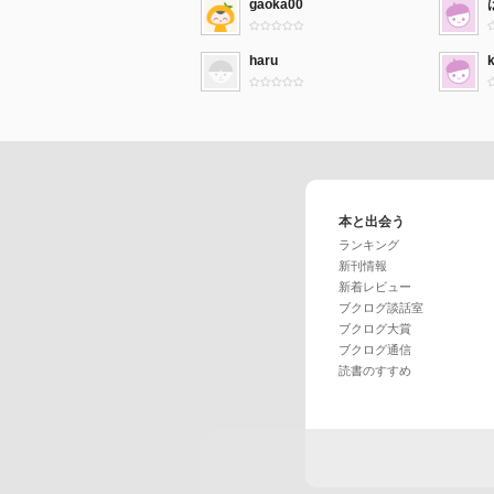
gaoka00
haru
k
本と出会う
ランキング
新刊情報
新着レビュー
ブクログ談話室
ブクログ大賞
ブクログ通信
読書のすすめ