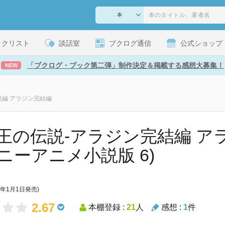
ックリスト
談話室
ブクログ通信
公式ショップ
「ブクログ・ブック第二弾」制作決定＆掲載する感想大募集！
NEW
結編 アラジン完結編
王の伝説-アラジン完結編 アラ
ニーアニメ小説版 6)
7年1月1日発売)
2.67
本棚登録 :
21
人
感想 :
1
件