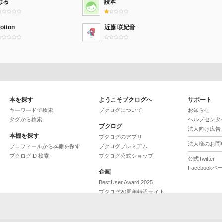
はる
読本
otton
近藤 咲妃音
本を探す
ようこそブクログへ
サポート
キーワードで検索
ブクログについて
お知らせ
タグから検索
ヘルプセンタ
ブクログ
法人向け広告
本棚を探す
ブクログのアプリ
法人様のお問
プロフィールから本棚を探す
ブクログプレミアム
ブクログID 検索
ブクログ公式ショップ
公式Twitter
Facebookペ
企画
Best User Award 2025
ブクログ20周年特設サイト