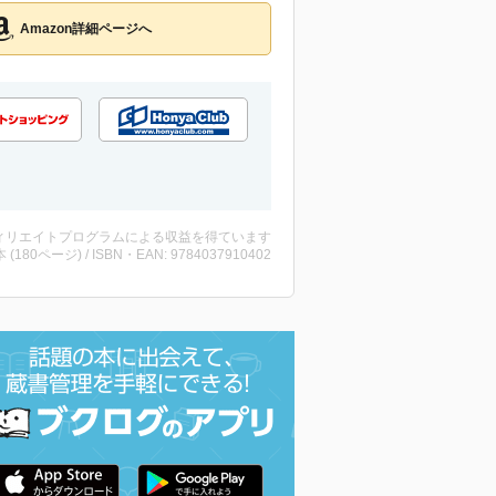
Amazon詳細ページへ
ィリエイトプログラムによる収益を得ています
・本 (180ページ) / ISBN・EAN: 9784037910402