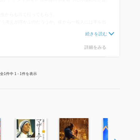
人生からも出て行ってもらう。
言う考えが浮かぶのだろうか。後から一般人には手を出
のの一般人に手を出す盗賊だったらどうしたのか。次の
受け入れると書いてあった。
詳細をみる
スミンとジーニー（突っぱねられたけど）に助けられて
えてくださいと言えば良かっただろう。
に分かっていただろうに。
全1件中 1 - 1件を表示
か決める場面でも説得されるのが早すぎる。
だ。
好意的に（心の中で）言ったのは最後の頁だけだった
から外を眺める身分だけだ。
していないジャスミンに惚れているあまりそうでもな
欲しい。
。