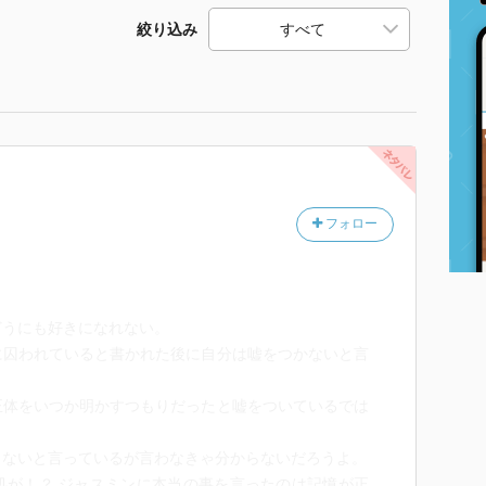
絞り込み
フォロー
どうにも好きになれない。
に囚われていると書かれた後に自分は嘘をつかないと言
正体をいつか明かすつもりだったと嘘をついているでは
らないと言っているが言わなきゃ分からないだろうよ。
処が！？ ジャスミンに本当の事を言ったのは記憶が正