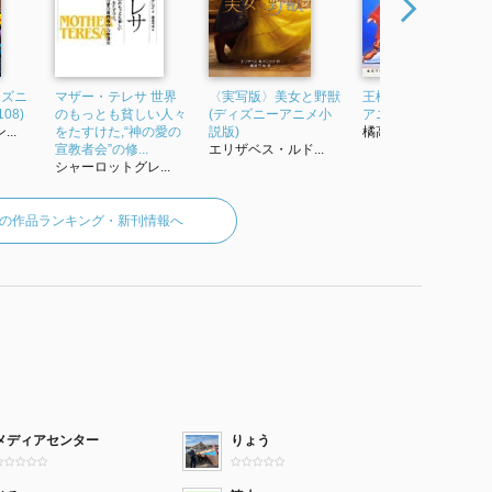
ィズニ
マザー・テレサ 世界
〈実写版〉美女と野獣
王様の剣 (ディズニー
08)
のもっとも貧しい人々
(ディズニーアニメ小
アニメ小説版 20)
..
をたすけた,“神の愛の
説版)
橘高弓枝
宣教者会”の修...
エリザベス・ルド...
シャーロットグレ...
の作品ランキング・新刊情報へ
メディアセンター
りょう