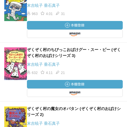
末吉暁子 垂石真子
963
4.01
31
ぞくぞく村のちびっこおばけグー・スー・ピー (ぞく
ぞく村のおばけシリーズ 3)
末吉暁子 垂石真子
632
4.11
21
ぞくぞく村の魔女のオバタン (ぞくぞく村のおばけシ
リーズ 2)
末吉暁子 垂石真子