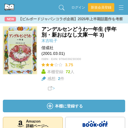
ログイン
新規会員登録
【ビルボードジャパンコラボ企画】2026年上半期話題作を考察
NEW
アンデルセンどうわ一年生 (学年
別・新おはなし文庫一年 3)
末吉暁子
偕成社
(2001.03.01)
ISBN・EAN:
9784039230300
3.75
本棚登録:
72
人
感想:
2
件
本棚に登録する
Amazon
詳細ページへ