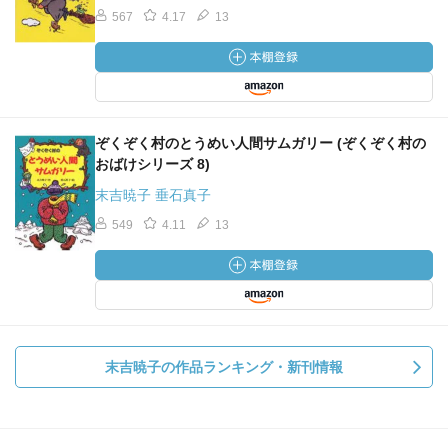
567
4.17
13
ぞくぞく村のとうめい人間サムガリー (ぞくぞく村の
おばけシリーズ 8)
末吉暁子 垂石真子
549
4.11
13
末吉暁子の作品ランキング・新刊情報