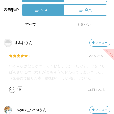
表示形式:
リスト
全文
すべて
ネタバレ
すみれさん
フォロー
5
2020.03.01
いろんなはなしがのってておもしろかったです。でもいち
ばんさいごのはなしがとちゅうでおわってしまいました。
（図書館で借りた本・最後数ページが落丁していた）
0
詳細をみる
lib-yuki_eventさん
フォロー