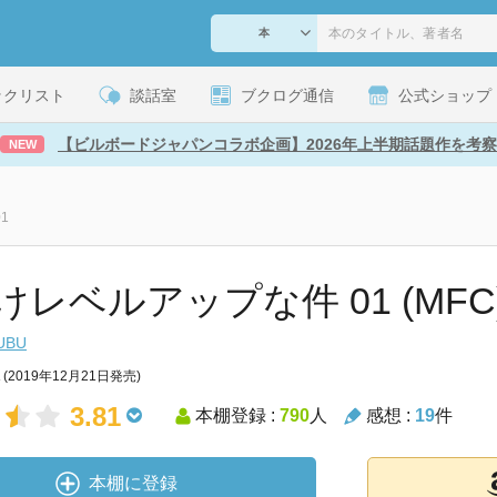
ックリスト
談話室
ブクログ通信
公式ショップ
【ビルボードジャパンコラボ企画】2026年上半期話題作を考察
NEW
1
けレベルアップな件 01 (MFC
UBU
(2019年12月21日発売)
3.81
本棚登録 :
790
人
感想 :
19
件
本棚に登録