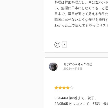
料理は韓国料理だし、車は左ハン
い。無理に日本にしなくても…と思
日本で、嫌日が透けて見える作品
隣国に出せないような作品を発行
わかった上で読んでもやっぱりス
ポケ手はしちゃだめよ！って注意
縦読みで読んだけど、スクロール
2
読みはやっぱ向いてないな。絵は
おかにゃん
さん
の感想
2022年4月3日
22/04/03 第8巻まで、読了。
22/05/05 ピッコマにて、67