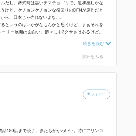
ドルだし、葬式時は黒いチマチョゴリで、違和感しかな
うけど、ケチョンケチョンな役回りのDFNが原作だと
だから、日本じゃ売れないよな…。
するというのはいかがなもんかと思うけど、まぁそれを
トーリー展開は面白い。節々に中2クサさはあるけど。
したくなる。あとカナン島後ちょっとダレる。
しないとコマ全体が見えない部分が多いので、私には縦
詳細をみる
綺麗。
フォロー
話～最終話180話まで読了。影たちがかわいい。特にアリンコ