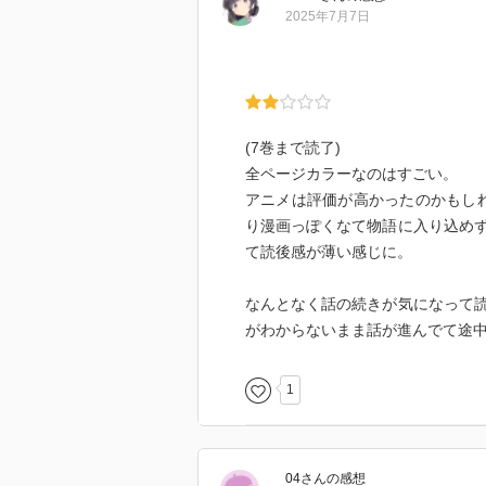
2025年7月7日
(7巻まで読了)
全ページカラーなのはすごい。
アニメは評価が高かったのかもし
り漫画っぽくなて物語に入り込め
て読後感が薄い感じに。
なんとなく話の続きが気になって
がわからないまま話が進んでて途
1
04
さん
の感想