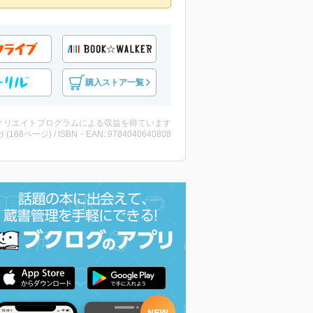
購入ストア一覧
ィリエイトプログラムによる収益を得ています
 (168ページ) / ISBN・EAN: 9784040640808