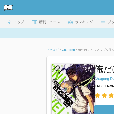
トップ
新刊ニュース
ランキング
ブ
ブクログ
>
Chugong
>
俺だけレベルアップな件 0
俺だ
Chugong
D
KADOKAWA