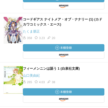
コードギアス ナイトメア・オブ・ナナリー (1) (カド
カワコミックス・エース)
たくま朋正
358
3.23
20
フィーメンニンは謳う 1 (白泉社文庫)
山口美由紀
265
4.03
38