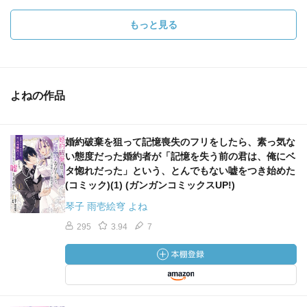
もっと見る
よねの作品
婚約破棄を狙って記憶喪失のフリをしたら、素っ気な
い態度だった婚約者が「記憶を失う前の君は、俺にベ
タ惚れだった」という、とんでもない嘘をつき始めた
(コミック)(1) (ガンガンコミックスUP!)
琴子 雨壱絵穹 よね
295
3.94
7