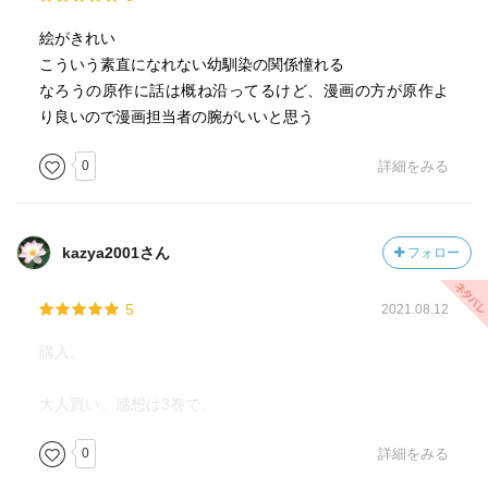
絵がきれい
こういう素直になれない幼馴染の関係憧れる
なろうの原作に話は概ね沿ってるけど、漫画の方が原作よ
り良いので漫画担当者の腕がいいと思う
0
詳細をみる
kazya2001さん
フォロー
5
2021.08.12
購入。
大人買い。感想は3巻で。
0
詳細をみる