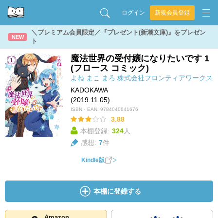
ログイン
新規会員登録
＼プレミアム会員限定／『プレゼント(新潮文庫)』をプレゼン
NEW
ト
魔法世界の受付嬢になりたいです 1
(フロース コミック)
よね
まこ
まろ
株式会社フロンティアワークス
KADOKAWA
(2019.11.05)
ISBN・EAN:
9784040641676
3.88
本棚登録:
324
人
感想:
7
件
Kindle版
本棚に登録する
Amazon