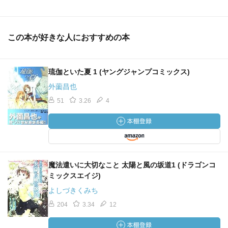
この本が好きな人におすすめの本
琉伽といた夏 1 (ヤングジャンプコミックス)
外薗昌也
51
3.26
4
魔法遣いに大切なこと 太陽と風の坂道1 (ドラゴンコ
ミックスエイジ)
よしづきくみち
204
3.34
12