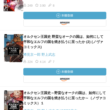
249
3.90
8
オルクセン王国史 野蛮なオークの国は、如何にして
平和なエルフの国を焼き払うに至ったか (2) (ノヴァ
コミックス)
樽見京一郎 野上武志
224
4.14
7
オルクセン王国史～野蛮なオークの国は、如何にして
平和なエルフの国を焼き払うに至ったか～（ノヴァコ
ミックス）１