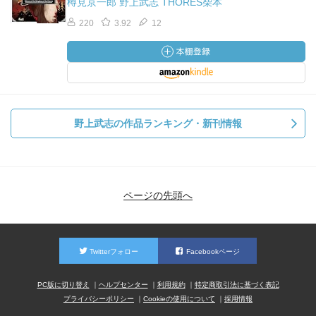
樽見京一郎 野上武志 THORES柴本
220
3.92
12
野上武志の作品ランキング・新刊情報
ページの先頭へ
Twitterフォロー
Facebookページ
PC版に切り替え
ヘルプセンター
利用規約
特定商取引法に基づく表記
プライバシーポリシー
Cookieの使用について
採用情報