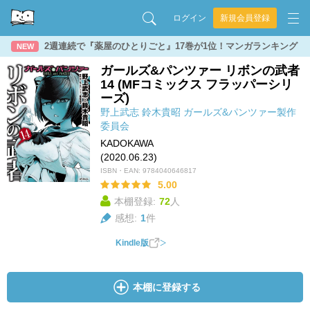
ログイン
新規会員登録
2週連続で『薬屋のひとりごと』17巻が1位！マンガランキング
NEW
ガールズ&パンツァー リボンの武者
14 (MFコミックス フラッパーシリ
ーズ)
野上武志
鈴木貴昭
ガールズ&パンツァー製作
委員会
KADOKAWA
(2020.06.23)
ISBN・EAN:
9784040646817
5.00
本棚登録:
72
人
感想:
1
件
Kindle版
本棚に登録する