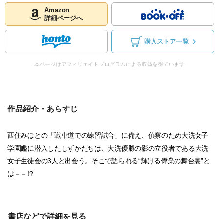
Amazon
詳細ページへ
購入ストア一覧
本ページはアフィリエイトプログラムによる収益を得ています
作品紹介・あらすじ
西住みほとの「戦車道での練習試合」に備え、偵察のため大洗女子
学園艦に潜入したしずかたちは、大洗優勝の影の立役者である大洗
女子生徒会の3人と出会う。そこで語られる“輝ける偉業の舞台裏”と
は－－!?
書店などで詳細を見る