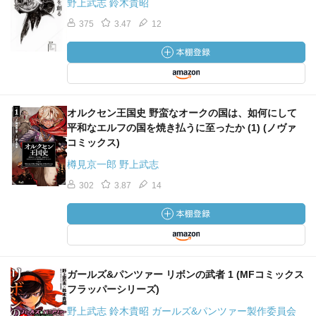
野上武志 鈴木貴昭
375
3.47
12
オルクセン王国史 野蛮なオークの国は、如何にして
平和なエルフの国を焼き払うに至ったか (1) (ノヴァ
コミックス)
樽見京一郎 野上武志
302
3.87
14
ガールズ&パンツァー リボンの武者 1 (MFコミックス
フラッパーシリーズ)
野上武志 鈴木貴昭 ガールズ&パンツァー製作委員会