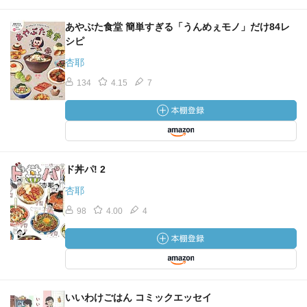
あやぶた食堂 簡単すぎる「うんめぇモノ」だけ84レ
シピ
杏耶
134
4.15
7
ド丼パ! 2
杏耶
98
4.00
4
いいわけごはん コミックエッセイ