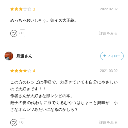
3
2022.02.02
めっちゃおいしそう。卵イズ大正義。
0
詳細をみる
月渡さん
フォロー
4
2021.03.02
この方のレシピは手軽で、力尽きていても自分にやさしい
ので大好きです！！
作者さんが大好きな卵レシピの本。
餃子の皮の代わりに卵でくるむやつはちょっと興味が…小
さなオムレツみたいになるのかしら？
0
詳細をみる