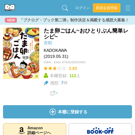
ログイン
新規会員登録
「ブクログ・ブック第二弾」制作決定＆掲載する感想大募集！
NEW
たま卵ごはん~おひとりぶん簡単レ
シピ~
杏耶
KADOKAWA
(2019.05.31)
ISBN・EAN:
9784040653693
3.85
本棚登録:
112
人
感想:
7
件
本棚に登録する
Amazon
詳細ページへ