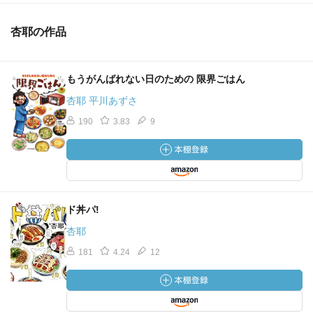
杏耶の作品
もうがんばれない日のための 限界ごはん
杏耶 平川あずさ
190
3.83
9
ド丼パ!
杏耶
181
4.24
12