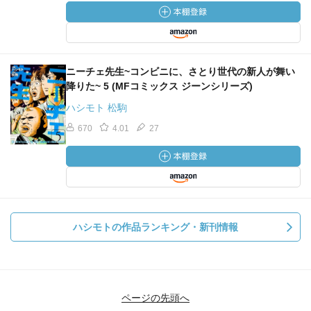
ＰＶ１億超え！
漫画家！
つか、
いくらくらい貰えるの？
ニーチェ先生~コンビニに、さとり世代の新人が舞い
と、
降りた~ 5 (MFコミックス ジーンシリーズ)
ゲスい邪念しか沸かない。
ハシモト 松駒
つか、
670
4.01
27
そこまでお金投げる人っているの？
誇張じゃないの？
でも、
７７７ってトレーなかったもんねぇー。
だからか？
で、
ハシモトの作品ランキング・新刊情報
ニーチェ先生にツイッターがばれた？！
さて、
最終回は１１巻かな？かな？
ページの先頭へ