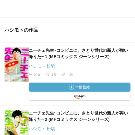
５６hours「導く喜び」
偉人に敬意を払うその姿勢、見習います！
イヤホン外さないのは困りそうね。
ハシモトの作品
と、
そんなにおでんって売れるの？
コンビニで買ったことないんですおでん。
ニーチェ先生~コンビニに、さとり世代の新人が舞い
降りた~ 1 (MFコミックス ジーンシリーズ)
１億円は１０ｋｇの重さがある！
で、
ハシモト 松駒
１０ｋｇのお米抱いて悦に入れるか？普通。。。
2101
3.51
139
と、
クレーム対応に１時間もかかるの？
仕事溜まりそう。。。
ん？
ニーチェ先生~コンビニに、さとり世代の新人が舞い
松駒君はオッサンが好きだから子孫を残せないんですよ
降りた~ 2 (MFコミックス ジーンシリーズ)
ね？
ハシモト 松駒
それでいいんですよね？