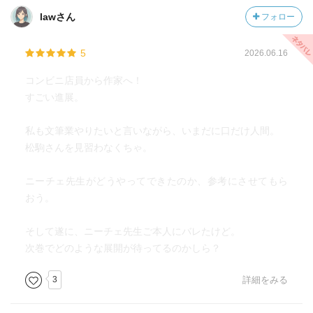
lawさん
フォロー
5
2026.06.16
コンビニ店員から作家へ！
すごい進展。
私も文筆業やりたいと言いながら、いまだに口だけ人間。
松駒さんを見習わなくちゃ。
ニーチェ先生がどうやってできたのか、参考にさせてもら
おう。
そして遂に、ニーチェ先生ご本人にバレたけど。
次巻でどのような展開が待ってるのかしら？
3
詳細をみる