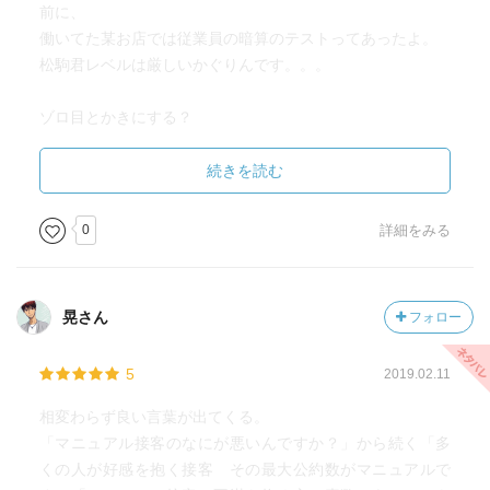
前に、
働いてた某お店では従業員の暗算のテストってあったよ。
松駒君レベルは厳しいかぐりんです。。。
ゾロ目とかきにする？
数字そのものに縁起も何もないと思う占い師がここに！
駐車場の番号に４がないとか９がないとかもどうでもよく
続きを読む
ないか？
0
詳細をみる
ナナコはもってないがワオンを使ってるかぐりん。
でも、
ちゃんと残金気にして使ってるからお会計時にチャージす
晃さん
フォロー
るようなことにあったことはない！
5
2019.02.11
５４hours「あの日の特異点」
相変わらず良い言葉が出てくる。
普通ってその人にとって「普通」なだけで、
「マニュアル接客のなにが悪いんですか？」から続く「多
みんなの共通する「普通」ってのはない！
くの人が好感を抱く接客 その最大公約数がマニュアルで
それでいいんですよね？