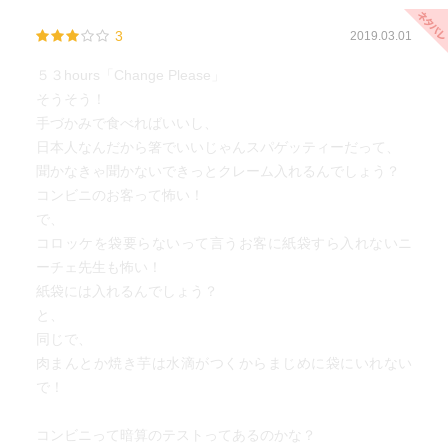
3
2019.03.01
５３hours「Change Please」
そうそう！
手づかみで食べればいいし、
日本人なんだから箸でいいじゃんスパゲッティーだって、
聞かなきゃ聞かないできっとクレーム入れるんでしょう？
コンビニのお客って怖い！
で、
コロッケを袋要らないって言うお客に紙袋すら入れないニ
ーチェ先生も怖い！
紙袋には入れるんでしょう？
と、
同じで、
肉まんとか焼き芋は水滴がつくからまじめに袋にいれない
で！
コンビニって暗算のテストってあるのかな？