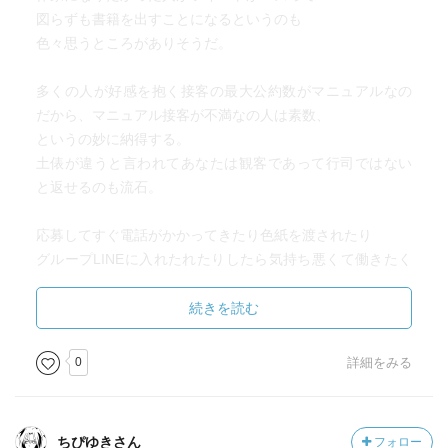
図らずも書籍を出すことになるというのも
色々思うところがありそうだ。
多くの人が好感を抱く接客の最大公約数がマニュアルなの
だから、マニュアル接客が不満なの人は素数、
というの妙に納得する。
土俵が違うと言われてあなたは観客であって行司ではない
と返せるのも流石。
応募してすぐ電話がかかってきたり色紙を渡されたり
グループLINEに入れたれたりしたら気持ち悪くて働きたく
ない。
続きを読む
各社が提案をしてくるも、内容がそれぞれで
それもリアリティがある。
0
詳細をみる
安直な原作改変など、やはり企画側の問題なのだろうなと
思う。
ちぴゆきさん
フォロー