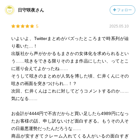
日守咲夜さん
フォロー
5
2025.05.10
いよいよ、Twitterまとめがバズったところまで時系列が辿
り着いた…！
出版社から声がかかるもまさかの女体化を求められるとい
う……呟きをできる限りそのまま作品にしたい、ってとこ
に巡り会えてよかったね……
そうして呟きのまとめが人気を博した頃、仁井くんにその
呟きの画面を突きつけられ…！？
次回、仁井くんはこれに対してどうコメントするのか……
気になる……
お会計が4444円で不吉だからと買い足したら4989円になっ
たお客様の話、申し訳ないけど面白すぎる。もうその人そ
の日最悪運勢だったんだろうな……
商品が安すぎてクレーム入れてくる人がいるの面白すぎ