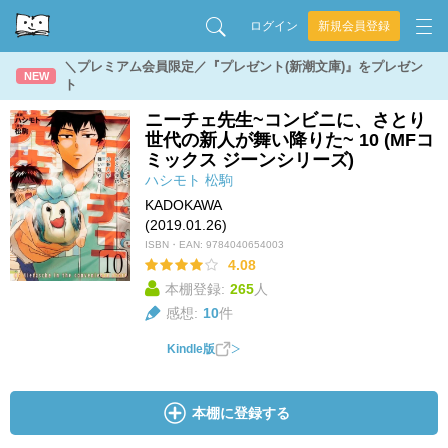
ログイン
新規会員登録
＼プレミアム会員限定／『プレゼント(新潮文庫)』をプレゼン
NEW
ト
ニーチェ先生~コンビニに、さとり
世代の新人が舞い降りた~ 10 (MFコ
ミックス ジーンシリーズ)
ハシモト
松駒
KADOKAWA
(2019.01.26)
ISBN・EAN:
9784040654003
4.08
本棚登録:
265
人
感想:
10
件
Kindle版
本棚に登録する