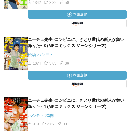
1342
3.82
50
女性と結婚したいってことはないんですよね？ね？
５７hours「アドバイザーがやってきた！！」
コンビニのイメージってどこもかしこも、
最低自給で辛いイメージしかない。
ニーチェ先生~コンビニに、さとり世代の新人が舞い
もちろん、
降りた~ 3 (MFコミックス ジーンシリーズ)
バイトなんて応募なさそう。。。
松駒 ハシモト
しかも、
1074
3.83
36
無駄に店舗多く構えてない？
絶対に、
従業員を確保してから親展オープンしてないと思う。
つまり、
見切り発車？
ニーチェ先生~コンビニに、さとり世代の新人が舞い
と、
降りた~ 4 (MFコミックス ジーンシリーズ)
詐欺。。。
ハシモト 松駒
818
4.02
30
５８hours「”その時”、来たれり。」