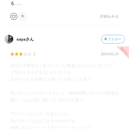
る……
0
詳細をみる
sayaさん
フォロー
3
2024.02.24
自分が卒業生だと言うくらいは事案にはならないのでは
と思うがそうでもないのだろうか。
自分だったら先輩だと聞いたら嬉しいと思う。
単に忙しいだけならまだしも、無給勤務にサービス残業は
酷い。なんの為に働いているのかと思う。
アカウントがバズったあたりは
読んでいてもなんだかそわそわする。
作家になりたかった人がツイートがバズって