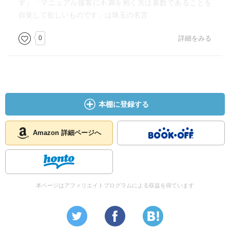
す」「マニュアル接客に不満を抱く方は素数であることを
自覚して欲しいものです」は珠玉の名言
ＲＴ２００００
とか、
0
詳細をみる
いいね３６５２０とか有り得ない。
そんなに凄かったんですねニーチェ先生！
で、
書籍化のＤＭとか来るんだ！
本棚に登録する
５５hours「人生は選択だ。」
お弁当は温めますか？
Amazon 詳細ページへ
に、
お任せしますって返答！
ちょっと試してみたいかも！？
本ページはアフィリエイトプログラムによる収益を得ています
松駒君が女性だったら？
おもしろいか？