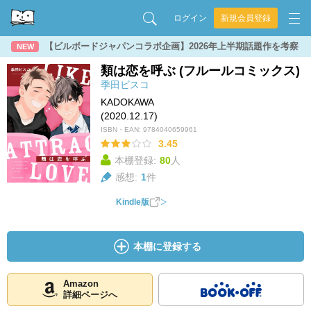
ログイン
新規会員登録
【ビルボードジャパンコラボ企画】2026年上半期話題作を考察
NEW
類は恋を呼ぶ (フルールコミックス)
季田ビスコ
KADOKAWA
(2020.12.17)
ISBN・EAN:
9784040659961
3.45
本棚登録:
80
人
感想:
1
件
Kindle版
本棚に登録する
Amazon
詳細ページへ