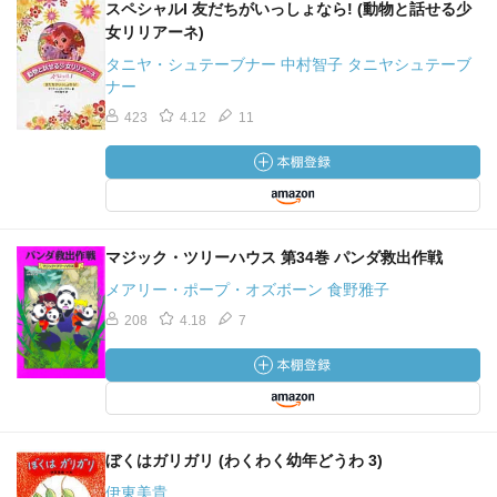
スペシャルI 友だちがいっしょなら! (動物と話せる少
女リリアーネ)
タニヤ・シュテーブナー 中村智子 タニヤシュテーブ
ナー
423
4.12
11
マジック・ツリーハウス 第34巻 パンダ救出作戦
メアリー・ポープ・オズボーン 食野雅子
208
4.18
7
ぼくはガリガリ (わくわく幼年どうわ 3)
伊東美貴