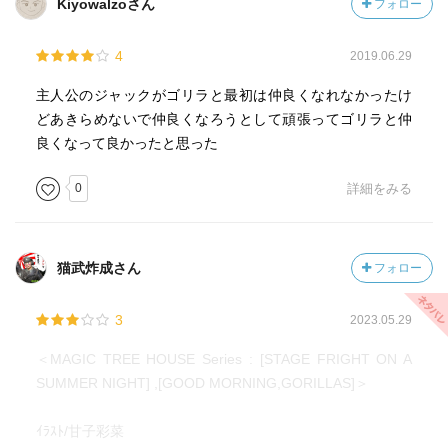
Kiyowalzoさん
フォロー
4
2019.06.29
主人公のジャックがゴリラと最初は仲良くなれなかったけ
どあきらめないで仲良くなろうとして頑張ってゴリラと仲
良くなって良かったと思った
0
詳細をみる
猫武炸成さん
フォロー
3
2023.05.29
＜MAGIC TREE HOUSE Series : [STAGE FRIGHT ON A
SUMMER NIGHT] ,[GOOD MORNING,GORILLAS]＞
ｲﾗｽﾄ/甘子彩菜