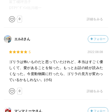
装丁/郷坪浩子
DTPﾃﾞｻﾞｲﾝ/出川雄一
0
詳細をみる
エル2さん
フォロー
5
2022.08.08
ゴリラは怖いものだと思っていたけれど、本当はすごく優
しくて、愛があることを知った。もっとお話の続が読みた
くなった。今度動物園に行ったら、ゴリラの見方が変わっ
ているかもしれない。(小5)
0
詳細をみる
マンマミーヤさん
フォロー