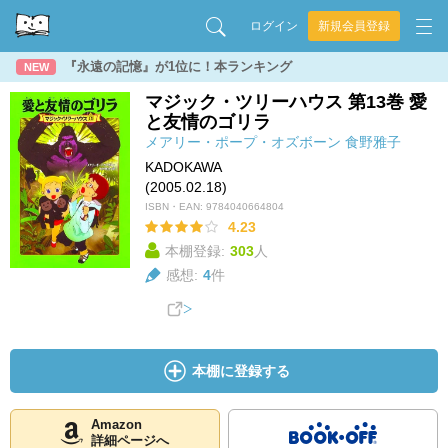
ログイン
新規会員登録
『永遠の記憶』が1位に！本ランキング
NEW
マジック・ツリーハウス 第13巻 愛
と友情のゴリラ
メアリー・ポープ・オズボーン
食野雅子
KADOKAWA
(2005.02.18)
ISBN・EAN:
9784040664804
4.23
本棚登録:
303
人
感想:
4
件
本棚に登録する
Amazon
詳細ページへ