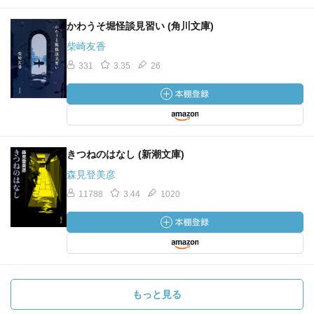
かわうそ堀怪談見習い (角川文庫)
柴崎友香
331
3.35
26
きつねのはなし (新潮文庫)
森見登美彦
11788
3.44
1020
もっと見る