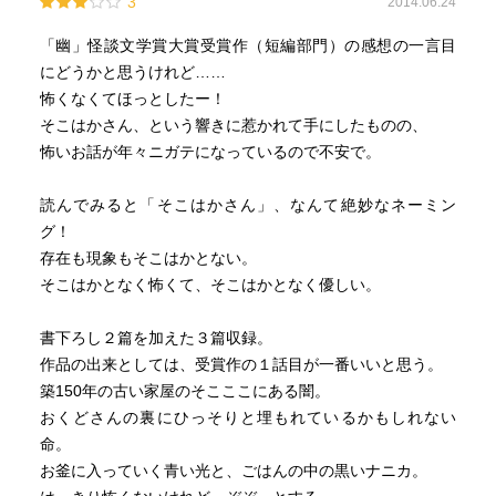
3
2014.06.24
「幽」怪談文学賞大賞受賞作（短編部門）の感想の一言目
にどうかと思うけれど……
怖くなくてほっとしたー！
そこはかさん、という響きに惹かれて手にしたものの、
怖いお話が年々ニガテになっているので不安で。
読んでみると「そこはかさん」、なんて絶妙なネーミン
グ！
存在も現象もそこはかとない。
そこはかとなく怖くて、そこはかとなく優しい。
書下ろし２篇を加えた３篇収録。
作品の出来としては、受賞作の１話目が一番いいと思う。
築150年の古い家屋のそこここにある闇。
おくどさんの裏にひっそりと埋もれているかもしれない
命。
お釜に入っていく青い光と、ごはんの中の黒いナニカ。