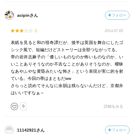
acipinさん
フォロー
3
2014.07.05
表紙を見ると和の怪奇譚だが、後半は英国を舞台にしたゴ
シック風で、短編だけどストーリーは全部つながってる。
帯の岩井志麻子の「優しいものなのか怖いものなのか、い
いことありそうなのか不吉なことがありそうなのか、曖昧
なあやふやな黄昏みたいな怖さ」という表現が実に的を射
ている。今回の帯はまともだww
さらっと読めてそんなに余韻は残らないんだけど、京都弁
はいいですなぁ～
0
詳細をみる
11142921さん
フォロー