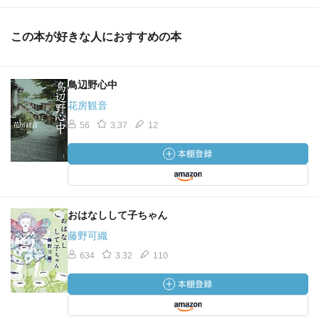
この本が好きな人におすすめの本
鳥辺野心中
花房観音
56
3.37
12
おはなしして子ちゃん
藤野可織
634
3.32
110