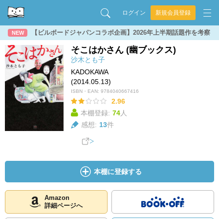
ログイン
新規会員登録
【ビルボードジャパンコラボ企画】2026年上半期話題作を考察
NEW
そこはかさん (幽ブックス)
沙木とも子
KADOKAWA
(2014.05.13)
ISBN・EAN:
9784040667416
2.96
本棚登録:
74
人
感想:
13
件
本棚に登録する
Amazon
詳細ページへ