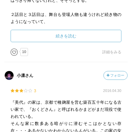
はっきり怖くないけれど、ぞぞっとする。
２話目と３話目は、舞台も登場人物も違うけれど続き物の
ようになっていて、
双子にこだわりすぎて、多少こじつけ感と複雑にし過ぎた
感がある。
続きを読む
英国が舞台の３話目は、独立した別の作品でもよかったか
もしれない。
10
詳細をみる
英国好きとしては楽しく読めたので、よけいに勿体ないよ
うな気がする。
ゴシック風味と和風味、意外に親和性が高くて驚いた。
小凛さん
フォロー
妖精（妖怪）や幽霊が好きなお国柄どうしと書かれていて
納得。
3
2016.04.30
『美代』の家は、京都で種麹屋を営む築百五十年になる古
い家で、『おくどさん』と呼ばれるかまどがまだ現役で使
われている。
そんな家に数多ある暗がりに潜むそこはかとない存
在・・・あるかないかわからないもんがいる。この家の女