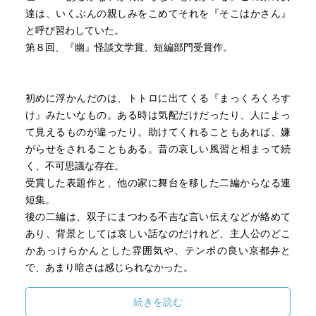
達は、いくぶんの親しみをこめてそれを『そこはかさん』
と呼び習わしていた。
第８回、『幽』怪談文学賞、短編部門受賞作。
初めに浮かんだのは、トトロに出てくる『まっくろくろす
け』みたいなもの。ある時は気配だけだったり、人によっ
て見えるものが違ったり。助けてくれることもあれば、嫌
がらせをされることもある。昔の哀しい風習と相まって続
く、不可思議な存在。
受賞した表題作と、他の家に舞台を移した二編からなる連
短集。
後の二編は、双子にまつわる不吉な言い伝えなどが絡めて
あり、背景としては哀しい話なのだけれど、主人公のどこ
かあっけらかんとした雰囲気や、テンポの良い京都弁と
で、あまり暗さは感じられなかった。
続きを読む