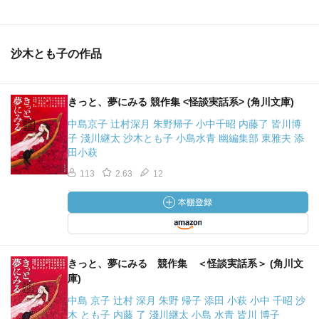
沙木とも子の作品
きっと、夢にみる 競作集 <怪談実話系> (角川文庫)
中島京子 辻村深月 朱野帰子 小中千昭 内藤了 皆川博
子 淺川継太 沙木とも子 小島水青 幽編集部 東雅夫 添
田小萩
113
2.63
12
きっと、夢にみる 競作集 ＜怪談実話系＞ (角川文
庫)
中島 京子 辻村 深月 朱野 帰子 添田 小萩 小中 千昭 沙
木 とも子 内藤 了 淺川継太 小島 水青 皆川 博子