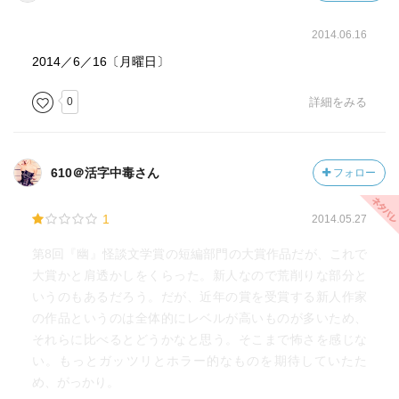
2014.06.16
2014／6／16〔月曜日〕
0
詳細をみる
610＠活字中毒さん
フォロー
1
2014.05.27
第8回『幽』怪談文学賞の短編部門の大賞作品だが、これで
大賞かと肩透かしをくらった。新人なので荒削りな部分と
いうのもあるだろう。だが、近年の賞を受賞する新人作家
の作品というのは全体的にレベルが高いものが多いため、
それらに比べるとどうかなと思う。そこまで怖さを感じな
い。もっとガッツリとホラー的なものを期待していたた
め、がっかり。