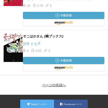
24
2.78
5
そこはかさん (幽ブックス)
沙木 とも子
4
4.50
2
ページの先頭へ
Twitterフォロー
Facebookページ