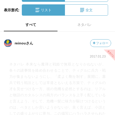
表示形式:
リスト
全文
すべて
ネタバレ
reinouさん
フォロー
2017.01.23
ネタバレ 本来なら魔弾と戦姫で無双となりかねないが、
各々の諸事情を絡め合わせることで、ティグルに兵力・戦
力が集まらないようにし、「柔よく剛を制す」展開に。寡
兵で戦う戦法としては常道ともいえる方策で、ティグルの
才を見せつける一方、彼の危機を必然とするのは、リアル
と物語のカタルシスの両方のバランスを上手く配している
と言えよう。そして、危機一髪に味方が駆けつけるという
のは、ベタとしか言いようがないが、良く言えば、小説と
しての盛り上がりに寄与。この描写にハラハラさせられた