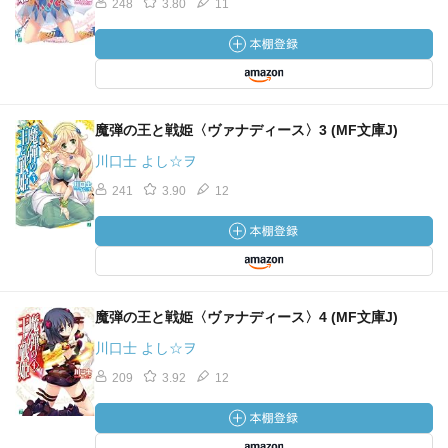
248
3.80
11
魔弾の王と戦姫〈ヴァナディース〉3 (MF文庫J)
川口士 よし☆ヲ
241
3.90
12
魔弾の王と戦姫〈ヴァナディース〉4 (MF文庫J)
川口士 よし☆ヲ
209
3.92
12