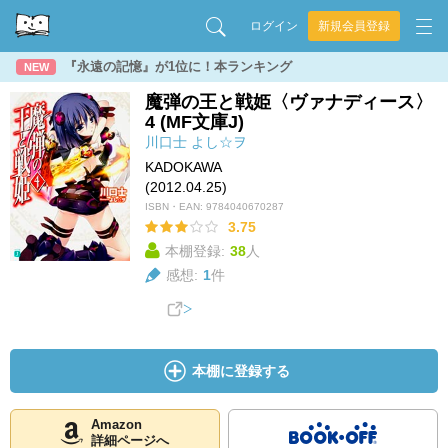
ログイン
新規会員登録
『永遠の記憶』が1位に！本ランキング
NEW
魔弾の王と戦姫〈ヴァナディース〉
4 (MF文庫J)
川口士
よし☆ヲ
KADOKAWA
(2012.04.25)
ISBN・EAN:
9784040670287
3.75
本棚登録:
38
人
感想:
1
件
本棚に登録する
Amazon
詳細ページへ