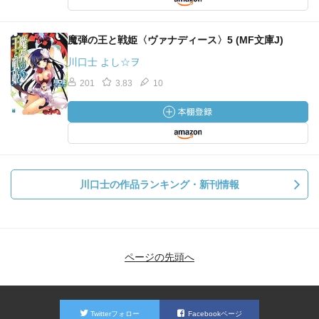
魔弾の王と戦姫〈ヴァナディース〉5 (MF文庫J)
川口士 よし☆ヲ
201
3.83
10
川口士の作品ランキング・新刊情報
ページの先頭へ
Twitterフォロー
Facebookページ