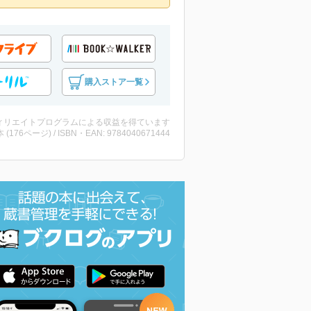
購入ストア一覧
ィリエイトプログラムによる収益を得ています
・本 (176ページ) / ISBN・EAN: 9784040671444