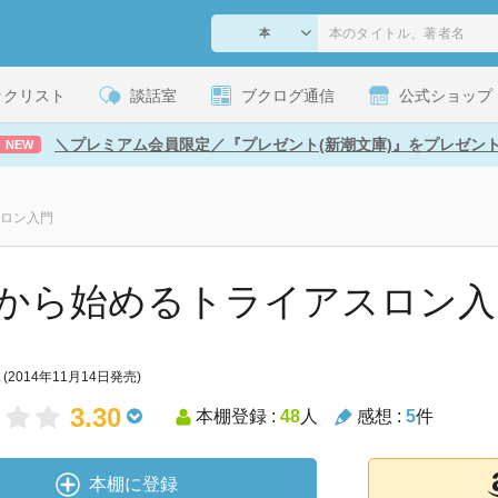
ックリスト
談話室
ブクログ通信
公式ショップ
＼プレミアム会員限定／『プレゼント(新潮文庫)』をプレゼン
NEW
ロン入門
から始めるトライアスロン入
(2014年11月14日発売)
3.30
本棚登録 :
48
人
感想 :
5
件
本棚に登録