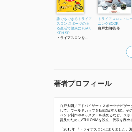
誰でもできるトライア
トライアスロントレ
スロン スポーツのあ
ニングBOOK
る生活で健康に (GAK
白戸太朗/監修
KEN SP...
トライアスロンを...
著者プロフィール
白戸太朗／アドバイザー：スポーツナビゲーター
して、ワールドカップを転戦(日本人初)。
ベント制作やキャスターを務めるなど、スポ
普及のためにATHLONIAを設立、代表を務め
「2013年 『トライアスロンはまりました