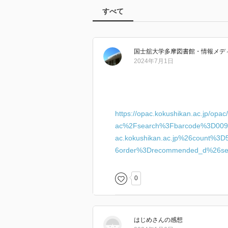
すべて
国士舘大学多摩図書館・情報メデ
2024年7月1日
https://opac.kokushikan.ac.jp/op
ac%2Fsearch%3Fbarcode%3D009
ac.kokushikan.ac.jp%26count%3D
6order%3Drecommended_d%26se
0
はじめ
さん
の感想