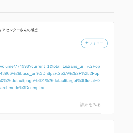
ィアセンター
さん
の感想
フォロー
ac/volume/774998?current=1&total=1&trans_url=%2Fop
43966%26base_url%3Dhttps%253A%252F%252Fop
50%26defaultpage%3D1%26defaulttarget%3Dlocal%2
archmode%3Dcomplex
詳細をみる