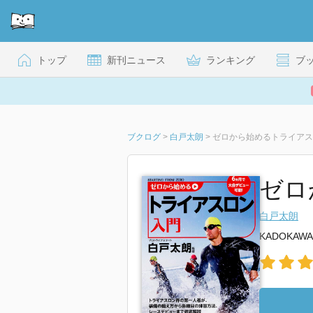
トップ
新刊ニュース
ランキング
ブ
ブクログ
>
白戸太朗
>
ゼロから始めるトライアス
ゼロ
白戸太朗
KADOKAWA