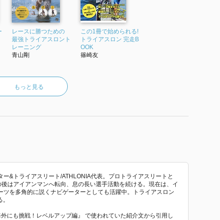
ー
レースに勝つための
この1冊で始められる!
最強トライアスロント
トライアスロン 完走B
レーニング
OOK
青山剛
篠崎友
もっと見る
&トライアスリート/ATHLONIA代表。プロトライアスリートと
その後はアイアンマンへ転向、息の長い選手活動を続ける。現在は、イ
ーツを多角的に説くナビゲーターとしても活躍中。トライアスロン
る。
。海外にも挑戦！レベルアップ編』 で使われていた紹介文から引用し