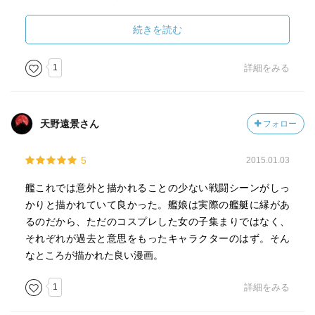
翔鶴の面舵一杯も地味に好き。
続きを読む
更に、各艤装のギミック、および艦載機等の機構をしっか
り描いているのもポイント高い。
1
詳細をみる
魚雷の発射シークエンスや艦爆の爆撃アクションをちゃん
と１コマ使って描いているのがにくい。「カコッ」「カシ
ュッ」等の小さな擬音を入れるか入れないかで臨場感は雲
天野遠景さん
フォロー
泥の差です。
本当に細かいとこまでしっかり作られた作品だな、と感心
5
2015.01.03
することしきり。
艤装ではありませんが、翔鶴の矢を放つポーズ、姿勢も様
艦これでは意外と描かれることの少ない戦闘シーンがしっ
になっているのもいいですね。
かりと描かれていて良かった。艦娘は実際の艦艇に縁があ
るのだから、ただのコスプレした女の子集まりではなく、
各キャラクターも単純に可愛いだけでなく、それぞれに個
それぞれが過去と意思をもったキャラクターのはず。そん
性が光っています。
なところが描かれた良い漫画。
姉依存の強い千代田、凛として厳しくも情け深い神通、…
秋月はイケメン、かｗ
1
詳細をみる
表紙・ストーリーからすると秋月が目立たなきゃならない