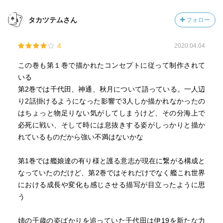
わけですが、役割がヒーローな分登場ページが少ないのが
残念。でも見所は強烈でした。たった数ページしか出てな
タカツテムさん
フォロー
いってのに…育てたくなりますｗ（現在、うちの鎮守府で
はLv10)
4
2020.04.04
ともあれ…翔鶴姉ぇは可哀想なのが似合い過ぎて困ったも
んだなぁｗ 海戦シーンが何故かワクテカものでした（ゲス
この巻も第１巻で描かれたコンセプトに従って制作されて
い）。
いる
瑞鶴のシスコンっぷりも実に素晴らしい。いいツンデレで
第2巻では千代田、神通、秋月について語っている。一人辺
すｗ
り2話掛けるようになった影響で3人しか描かれなかったの
はちょっと物足りない気がしてしまうけど、その分海上で
そんなわけで、個人的に好きな艦娘がたくさん出てきた事
必死に戦い、そして時には息抜きする姿がしっかりと描か
もあり（特に五航戦）非常に嬉しい2巻でした。
れているものだから強い不満はないかな
どうやら3巻で完結のようですが、まだまだ出せる（現代自
衛隊に名の残る）艦はあるでしょうし、できれば続けてほ
第1巻では艦娘達の有り様と護る意志が現在に繋がる構成と
しいですねぇ。
なっていたのだけど、第2巻ではそれだけでなく艦これ世界
…せめて「あさしお」が出るまでは（苦笑）
における成長や変化も感じさせる描写が目立ったように思
う
姉の千歳の姿ばかりを追っていた千代田は伊19を新たな力