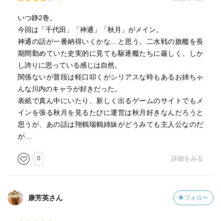
いつ静2巻。
今回は「千代田」「神通」「秋月」がメイン。
神通の話が一番納得いくかな…と思う。二水戦の旗艦を長
期間勤めていた史実的に見ても駆逐艦たちに厳しく、しか
し誇りに思っている感じは自然。
関係ないが普段は軽口叩くがシリアスな時もあるお姉ちゃ
んな川内のキャラが好きだった。
表紙で真ん中にいたり、新しく出るゲームのサイトでもメ
インを張る秋月を見るたびに運営は秋月好きなんだろうと
思うが、あの話は翔鶴瑞鶴姉妹がどうみても主人公なのだ
が…
0
詳細をみる
康芳英さん
フォロー