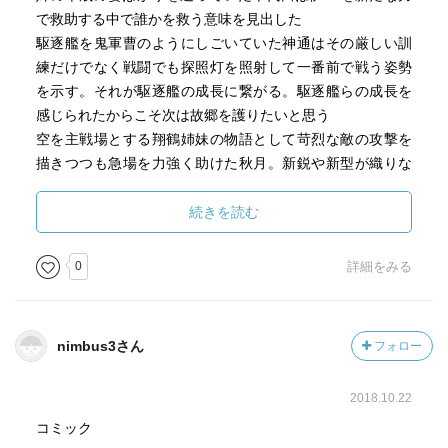
で救助する中で誰かを救う意味を見出した
駆逐艦を鬼軍曹のようにしごいていた神通はその厳しい訓
練だけでなく戦闘でも探照灯を照射して一番前で戦う姿勢
を示す。それが駆逐艦の成長に繋がる。駆逐艦らの成長を
感じられたからこそ次は故郷を護りたいと思う
空を主戦場とする翔鶴姉妹の物語として苛烈な敵の攻撃を
描きつつも急場を力強く助けた秋月。新鋭や新型が織りな
す彼女らの話は艦これという作品が新しい局面に差し掛か
ったことをどことなく感じさせる描写だった
続きを読む
勿論、メインとして描かれる3人だけでなく原作ゲームに登
0
詳細をみる
場する多数の艦娘がこちらでも登場し活躍する描写はとて
も素晴らしいものばかり
原作ゲームを制作している人物が関わっているだけ有っ
nimbus3さん
フォロー
て、軍艦や艦娘への深い愛情を感じさせる作品になってい
るね
2018.10.22
コミック