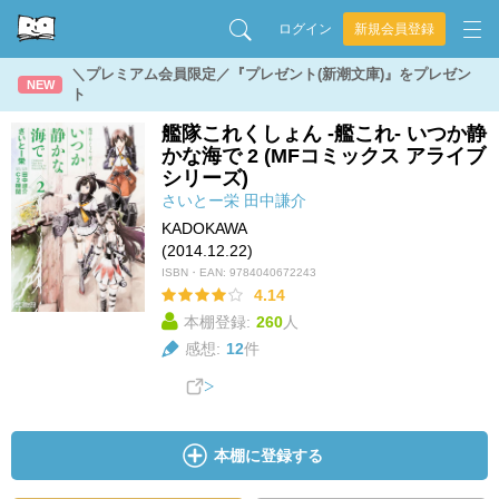
ログイン
新規会員登録
＼プレミアム会員限定／『プレゼント(新潮文庫)』をプレゼン
NEW
ト
艦隊これくしょん -艦これ- いつか静
かな海で 2 (MFコミックス アライブ
シリーズ)
さいとー栄
田中謙介
KADOKAWA
(2014.12.22)
ISBN・EAN:
9784040672243
4.14
本棚登録:
260
人
感想:
12
件
本棚に登録する