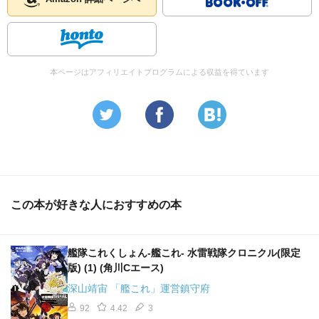
本ページはアフィリエイトプログラムによる収益を得ています
この本が好きな人におすすめの本
艦隊これくしょん-艦これ- 水雷戦隊クロニクル(限定
版) (1) (角川Cエース)
深山靖宙 「艦これ」運営鎮守府
92
4.42
3