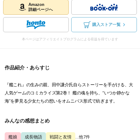
Amazon
詳細ページへ
購入ストア一覧
本ページはアフィリエイトプログラムによる収益を得ています
作品紹介・あらすじ
『艦これ』の生みの親、田中謙介氏自らストーリーを手がける、大
人気ゲームのコミカライズ第2巻！ 艦の魂を持ち、“いつか静かな
海”を夢見る少女たちの想いをオムニバス形式で紡ぎます。
みんなの感想まとめ
艦娘
成長物語
戦闘と友情
...他7件