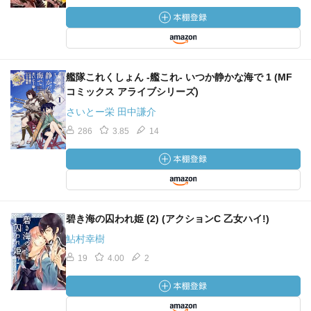
艦隊これくしょん ‐艦これ‐ いつか静かな海で 1 (MF
コミックス アライブシリーズ)
さいとー栄 田中謙介
286
3.85
14
碧き海の囚われ姫 (2) (アクションC 乙女ハイ!)
鮎村幸樹
19
4.00
2