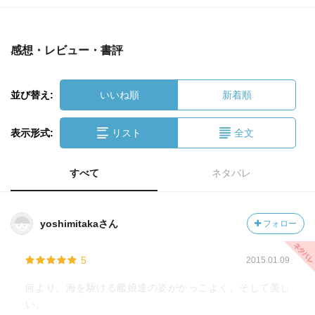
感想・レビュー・書評
並び替え:
いいね順
新着順
表示形式:
リスト
全文
すべて
ネタバレ
yoshimitakaさん
フォロー
5
2015.01.09
何より、海を駆ける艦娘達の姿がかっこよく、そして美し
い。