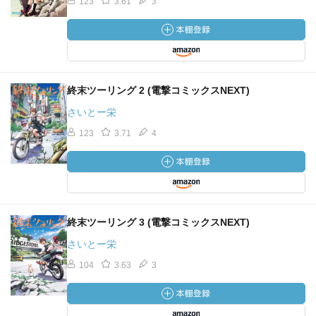
123
3.61
3
終末ツーリング 2 (電撃コミックスNEXT)
さいとー栄
123
3.71
4
終末ツーリング 3 (電撃コミックスNEXT)
さいとー栄
104
3.63
3