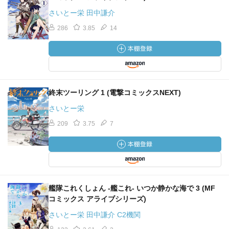
さいとー栄 田中謙介
286
3.85
14
終末ツーリング 1 (電撃コミックスNEXT)
さいとー栄
209
3.75
7
艦隊これくしょん -艦これ- いつか静かな海で 3 (MF
コミックス アライブシリーズ)
さいとー栄 田中謙介 C2機関