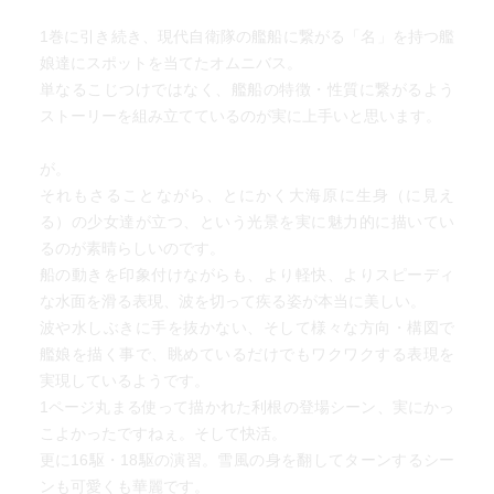
1巻に引き続き、現代自衛隊の艦船に繋がる「名」を持つ艦
娘達にスポットを当てたオムニバス。
単なるこじつけではなく、艦船の特徴・性質に繋がるよう
ストーリーを組み立てているのが実に上手いと思います。
が。
それもさることながら、とにかく大海原に生身（に見え
る）の少女達が立つ、という光景を実に魅力的に描いてい
るのが素晴らしいのです。
船の動きを印象付けながらも、より軽快、よりスピーディ
な水面を滑る表現、波を切って疾る姿が本当に美しい。
波や水しぶきに手を抜かない、そして様々な方向・構図で
艦娘を描く事で、眺めているだけでもワクワクする表現を
実現しているようです。
1ページ丸まる使って描かれた利根の登場シーン、実にかっ
こよかったですねぇ。そして快活。
更に16駆・18駆の演習。雪風の身を翻してターンするシー
ンも可愛くも華麗です。