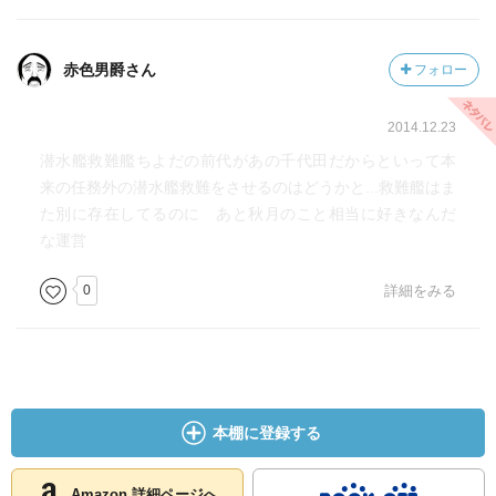
赤色男爵さん
フォロー
2014.12.23
潜水艦救難艦ちよだの前代があの千代田だからといって本
来の任務外の潜水艦救難をさせるのはどうかと...救難艦はま
た別に存在してるのに あと秋月のこと相当に好きなんだ
な運営
0
詳細をみる
本棚に登録する
Amazon 詳細ページへ