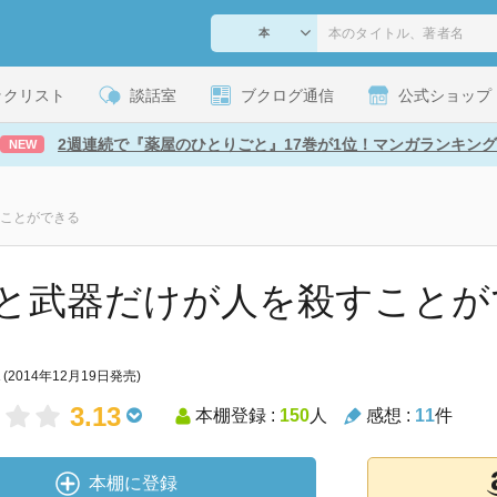
ックリスト
談話室
ブクログ通信
公式ショップ
2週連続で『薬屋のひとりごと』17巻が1位！マンガランキング
NEW
ことができる
と武器だけが人を殺すことが
(2014年12月19日発売)
3.13
本棚登録 :
150
人
感想 :
11
件
本棚に登録