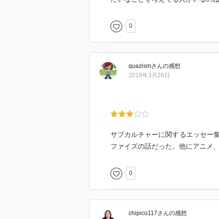
0
quazism
さん
の感想
2019年3月26日
サブカルチャーに関するエッセー
ファイズの話だった。他にアニメ、
0
chipico117
さん
の感想