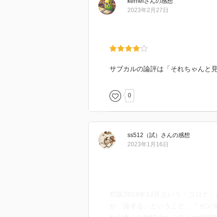
kernel
さん
の感想
2023年2月27日
サブカルの論評は「それちゃんと
0
ss512（試）
さん
の感想
2023年1月16日
初版2014年12月という「コロ
が「論ずる」ということ。『ガン