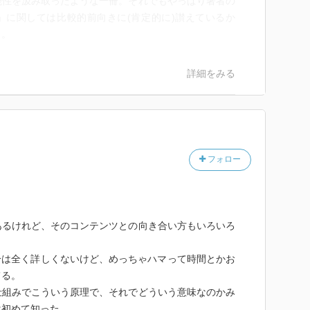
能性を汲み取ったような一冊。それでもやっぱり著者の
」に関しては比較的前向きに(肯定的に)讃えているか
…。
詳細をみる
フォロー
あるけれど、そのコンテンツとの向き合い方もいろいろ
分は全く詳しくないけど、めっちゃハマって時間とかお
てる。
仕組みでこういう原理で、それでどういう意味なのかみ
は初めて知った。