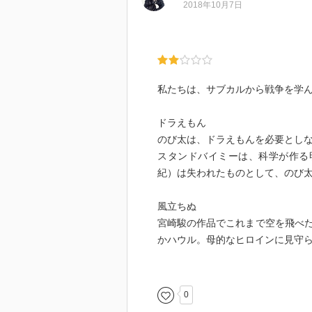
2018年10月7日
私たちは、サブカルから戦争を学
ドラえもん
のび太は、ドラえもんを必要とし
スタンドバイミーは、科学が作る
紀）は失われたものとして、のび
風立ちぬ
宮崎駿の作品でこれまで空を飛べ
かハウル。母的なヒロインに見守
政治的には無力な彼らにロマンを
色彩を持たない多崎つくると彼の
0
読んだはずなのに、全然内容覚え