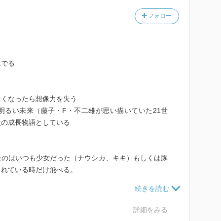
フォロー
んでる
なくなったら想像力を失う
明るい未来（藤子・F・不二雄が思い描いていた21世
太の成長物語としている
たのはいつも少女だった（ナウシカ、キキ）もしくは豚
られている時だけ飛べる。
くれる「かわいそうな女の子」
巡礼の年
詳細をみる
てない笑