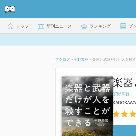
トップ
新刊ニュース
ランキング
ブ
ブクログ
>
宇野常寛
>
楽器と武器だけが人を殺す
楽器
宇野常寛
KADOKAWA