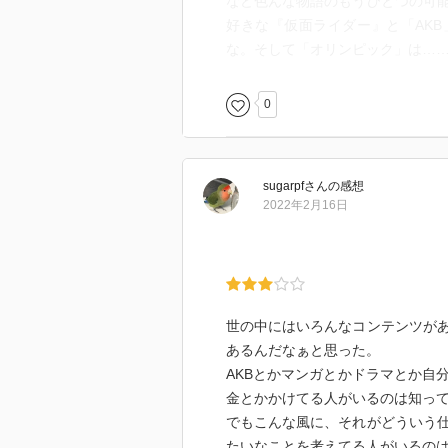
など色んな物語のもうひとつの可
好きな『仮面ライダー』と「AKB
な。そして「オリンピック」は…
0
sugarpf
さん
の感想
2022年2月16日
世の中にはいろんなコンテンツが
あるんだなぁと思った。
AKBとかマンガとかドラマとか自
金とかかけてる人がいるのは知っ
でもこんな風に、それがどういう
たいなことを考えてる人がいるの