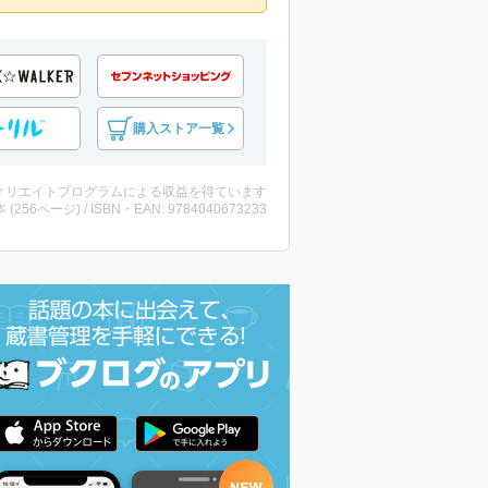
購入ストア一覧
ィリエイトプログラムによる収益を得ています
・本 (256ページ) / ISBN・EAN: 9784040673233