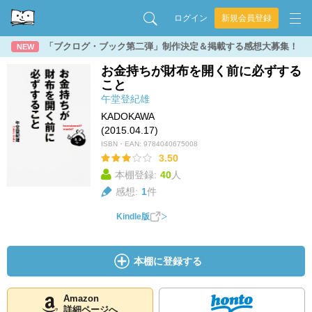
ログイン
新規会員登録
「ブクログ・ブック第二弾」制作決定＆掲載する感想大募集！
NEW
お金持ちが財布を開く前に必ずする
こと
午堂登紀雄
KADOKAWA
(2015.04.17)
ISBN・EAN:
9784040675008
3.50
本棚登録:
40
人
感想:
1
件
Kindle版
本棚に登録する
Amazon
詳細ページへ