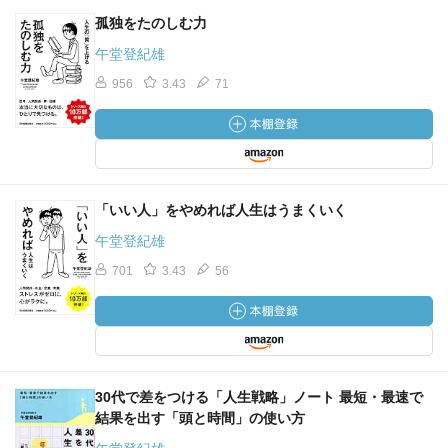
孤独をたのしむ力
午堂登紀雄
956
3.43
71
「いい人」をやめれば人生はうまくいく
午堂登紀雄
701
3.43
56
30代で差をつける「人生戦略」ノート 最短・最速で
結果を出す「頭と時間」の使い方