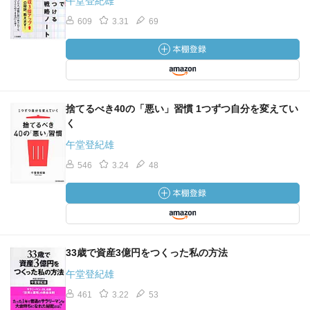
午堂登紀雄
609
3.31
69
捨てるべき40の「悪い」習慣 1つずつ自分を変えてい
く
午堂登紀雄
546
3.24
48
33歳で資産3億円をつくった私の方法
午堂登紀雄
461
3.22
53