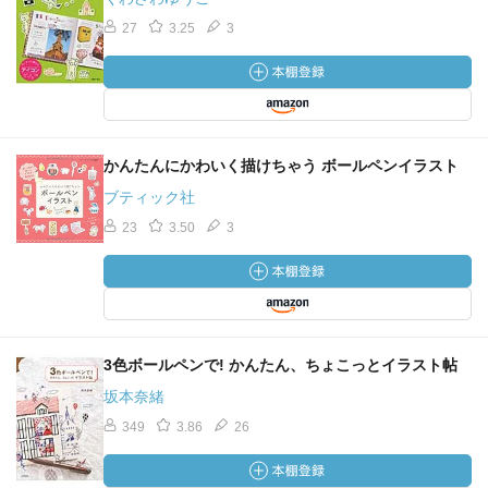
27
3.25
3
かんたんにかわいく描けちゃう ボールペンイラスト
ブティック社
23
3.50
3
3色ボールペンで! かんたん、ちょこっとイラスト帖
坂本奈緒
349
3.86
26