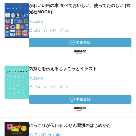
かわいい缶の本 食べておいしい、使ってたのしい (玄
光社MOOK)
Yuzuko
181
3.44
20
気持ちを伝えるちょこっとイラスト
Yuzuko
154
3.89
12
にっこりが伝わる ふせん習慣のはじめかた
YUZUKO Yuzuko