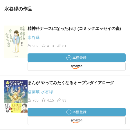
水谷緑の作品
精神科ナースになったわけ (コミックエッセイの森)
水谷緑
902
4.13
81
まんが やってみたくなるオープンダイアローグ
斎藤環 水谷緑
765
4.15
83