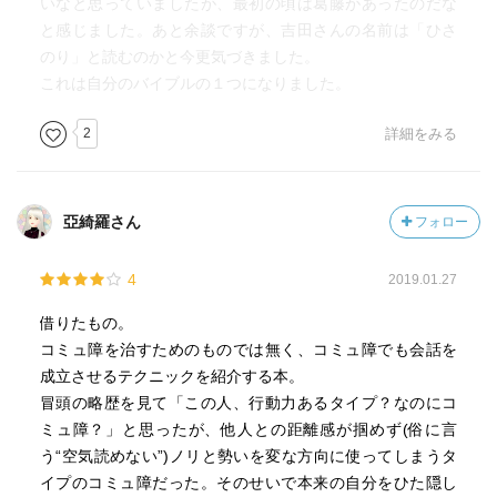
いなと思っていましたが、最初の頃は葛藤があったのだな
今日も浮く。
と感じました。あと余談ですが、吉田さんの名前は「ひさ
今日も死海。
のり」と読むのかと今更気づきました。
これは自分のバイブルの１つになりました。
もう一回お酒を飲みながら読み直そう。
2
詳細をみる
他メモ
・質問は、WHYなぜ？ではなく、HOWどうやってをきく
亞綺羅さん
フォロー
・他愛ない会話も、質問で終わらせてみる
・ツッコまれて一瞬傷ついても、下を向かずに周りの反応
をみてみる。周りがウケたらOK、ムッとしないで乗っか
4
2019.01.27
る。
借りたもの。
・自分のキャラは他人(ひと)が決める
コミュ障を治すためのものでは無く、コミュ障でも会話を
・何か気になったとき、「聞いちゃいけない」って思い込
成立させるテクニックを紹介する本。
んでる人はかなり多いけど、「聞かれたくない」っておも
冒頭の略歴を見て「この人、行動力あるタイプ？なのにコ
ってる人は実はそういない！
ミュ障？」と思ったが、他人との距離感が掴めず(俗に言
う“空気読めない”)ノリと勢いを変な方向に使ってしまうタ
イプのコミュ障だった。そのせいで本来の自分をひた隠し