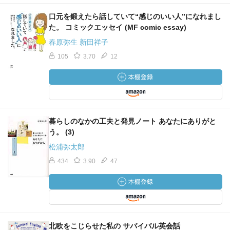
口元を鍛えたら話していて“感じのいい人”になれまし
た。 コミックエッセイ (MF comic essay)
春原弥生 新田祥子
105
3.70
12
暮らしのなかの工夫と発見ノート あなたにありがと
う。 (3)
松浦弥太郎
434
3.90
47
北欧をこじらせた私の サバイバル英会話