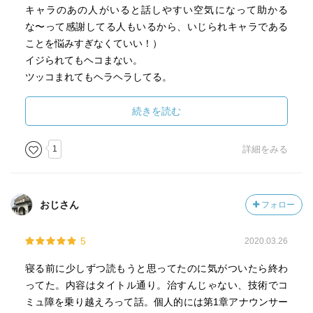
キャラのあの人がいると話しやすい空気になって助かる
な〜って感謝してる人もいるから、いじられキャラである
ことを悩みすぎなくていい！）
イジられてもヘコまない。
ツッコまれてもヘラヘラしてる。
・「聞かれたくない」って人はそんなにいない
続きを読む
自分から言わないなら聞いちゃいけないのかな⋯て思う
のはコミュ障あるあるだよね。あと自分の場合「じゃああ
1
詳細をみる
なたは？」て（皮肉とかじゃなくても）聞かれたら返答に
困るからそうなりそうな話題も話したり聞いたりできなく
なる…。
おじさん
フォロー
・面白いことやオチは気にしなくていい「相手に質問を返
す」ことだけ考えてればOK
5
2020.03.26
例）「つまらないって言われるんですよ…」で終わらず
「つまらないって言われるんですよ。どう思います？」と
寝る前に少しずつ読もうと思ってたのに気がついたら終わ
疑問型で返すことが大事
ってた。内容はタイトル通り。治すんじゃない、技術でコ
・空気を読まずテンションを合わせる
ミュ障を乗り越えろって話。個人的には第1章アナウンサー
・コミュ障は治らない。でも技術があれば大丈夫