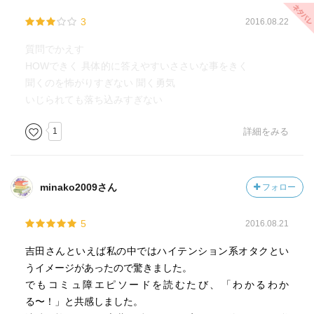
3
2016.08.22
質問でかえす
HOWできく 具体的に答えやすいささいな事をきく
聞くのを怖がりすぎない 聞く勇気
いじられても落ち込みすぎない
1
詳細をみる
minako2009さん
フォロー
5
2016.08.21
吉田さんといえば私の中ではハイテンション系オタクとい
うイメージがあったので驚きました。
でもコミュ障エピソードを読むたび、「わかるわか
る〜！」と共感しました。