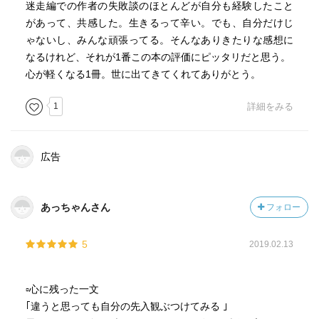
迷走編での作者の失敗談のほとんどが自分も経験したこと
があって、共感した。生きるって辛い。でも、自分だけじ
5つのポイント
ゃないし、みんな頑張ってる。そんなありきたりな感想に
1.自分から質問する、会話を質問で終わらせる
なるけれど、それが1番この本の評価にピッタリだと思う。
2.質問のコツを押さえる
心が軽くなる1冊。世に出てきてくれてありがとう。
ささいなことから聞いてみる
「え！」と驚く
1
詳細をみる
勝手な先入観（一般論）を聞いてみる
気になる外見を聞いてみる
具体的な質問を重ねる
広告
「なぜ」ではなく「どうやって」
3.間を2秒以上空けない
4.いじられる人になる、いじられてもムッとしないで乗っか
あっちゃんさん
フォロー
る
5.欠点がキャラになる
5
2019.02.13
▫️心に残った一文
｢違うと思っても自分の先入観ぶつけてみる ｣