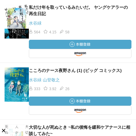
私だけ年を取っているみたいだ。 ヤングケアラーの
再生日記
水谷緑
564
4.15
58
こころのナース夜野さん (1) (ビッグ コミックス)
水谷緑 山登敬之
333
3.92
26
大切な人が死ぬとき ~私の後悔を緩和ケアナースに相
談してみた~