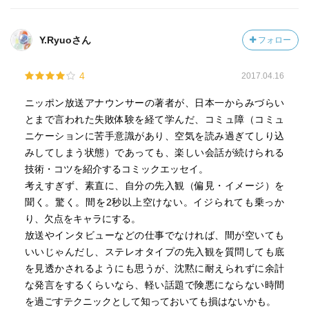
Y.Ryuoさん
フォロー
4
2017.04.16
ニッポン放送アナウンサーの著者が、日本一からみづらい
とまで言われた失敗体験を経て学んだ、コミュ障（コミュ
ニケーションに苦手意識があり、空気を読み過ぎてしり込
みしてしまう状態）であっても、楽しい会話が続けられる
技術・コツを紹介するコミックエッセイ。
考えすぎず、素直に、自分の先入観（偏見・イメージ）を
聞く。驚く。間を2秒以上空けない。イジられても乗っか
り、欠点をキャラにする。
放送やインタビューなどの仕事でなければ、間が空いても
いいじゃんだし、ステレオタイプの先入観を質問しても底
を見透かされるようにも思うが、沈黙に耐えられずに余計
な発言をするくらいなら、軽い話題で険悪にならない時間
を過ごすテクニックとして知っておいても損はないかも。