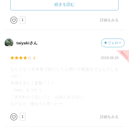
きどうしてる？」など。
続きを読む
・理由を聞きたい時は、「なぜ」ではなく｢どうやって｣と
過程を聞いた方が結果的に理由が聞けたりする。
1
詳細をみる
・会話は2秒あけないゲームと考えればＯＫ
・突っ込まれて一瞬傷ついても下を向かずに周りの反応を
見てみる。周りが受けたらOK。ムッとしないでのっかる。
taiyakiさん
フォロー
・愚者戦略
・聞かれたくない人は実はそうはいない
4
2018.08.20
・タブーなことは実はそんなにない。聞いちゃいけないと
いう自制心を乗り越えるのは大事な勇気。
なんとなく古本屋で目にしたら勢いで最後までよんでしま
・質問しようと思って相手の話を聞く。
った！
・つっこまれたときにへらへらする。
共感するとこ多数！！！
・本当に気になることをきく。
「how」をつかう。
・空気を読まずにテンションを合わせる。
「きかれたくないこと」はあんまりない。
・勝手に偏見を持つ。偏見を持つと驚ける。
などなど、使おうと思った〜
・自分をコミュ障だと思ってる人はコミュニケーションに
真剣な人だし練習しさえすれば会話が上手くなる可能性を
1
詳細をみる
持っている。
・コミュニケーションで我慢するのは｢話しかける勇気｣と