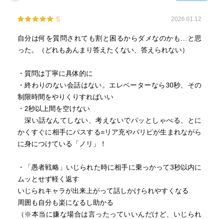
5
2026.01.12
自分は何を質問されても割と困るからダメなのかも…と思
った。（どれもあんまり答えたくない、答えられない）
・質問は丁寧に具体的に
・終わりのない会話はない。エレベーターなら30秒、その
制限時間をやりくりすればいい
・2秒以上間を空けない
深い話なんてしない、考えないでパッとしゃべる、とに
かくすぐに相手にパスする=リア充やパリピが生まれながら
に身につけている「ノリ」！
・「愚者戦略」いじられた時に相手に乗っかって3秒以内に
ムッとせず軽く返す
いじられキャラが出来上がって話しかけられやすくなる
周囲も自分も楽になるし助かる
（※本当に嫌な場合は言ったっていいんだけど、いじられ