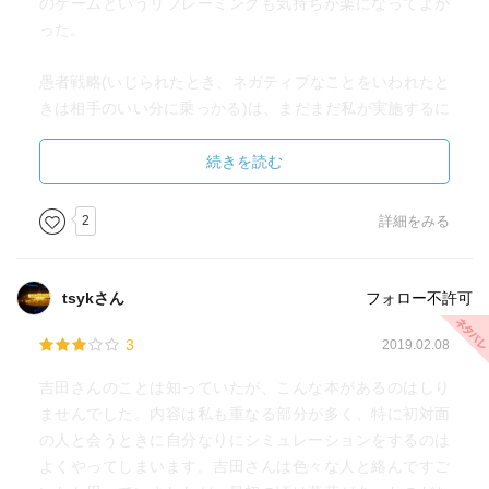
のゲームというリフレーミングも気持ちが楽になってよか
った。
愚者戦略(いじられたとき、ネガティブなことをいわれたと
きは相手のいい分に乗っかる)は、まだまだ私が実施するに
はハードルが高い。。。こういうやり方があったのかと。
いままで色んな方たちから、いじられる機会が何回かあっ
続きを読む
た。所謂ノリの確認で『仲間入りの儀式』だったのかな
と。
2
詳細をみる
そういう類いのものが不要な気のおけない友人たちはいる
ものの、集団対処能力が一向にあがらないので、こちらの
本を手に取りました。
tsykさん
フォロー不許可
元来ぼんやりしてる性格のため、その時言われてることに
乗っかっていいのか理解が追い付かなかったり等で、つい
3
2019.02.08
だんまり。あるいは、あれ？怒られてるのかなと勘違いし
吉田さんのことは知っていたが、こんな本があるのはしり
たり等で、(理解できず)すみませんと謝罪。
ませんでした。内容は私も重なる部分が多く、特に初対面
の人と会うときに自分なりにシミュレーションをするのは
そうしてまた流れる、『そうじゃない感』空気。
よくやってしまいます。吉田さんは色々な人と絡んですご