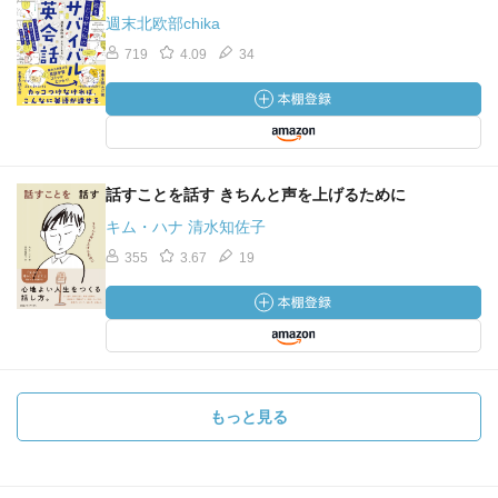
週末北欧部chika
719
4.09
34
話すことを話す きちんと声を上げるために
キム・ハナ 清水知佐子
355
3.67
19
もっと見る