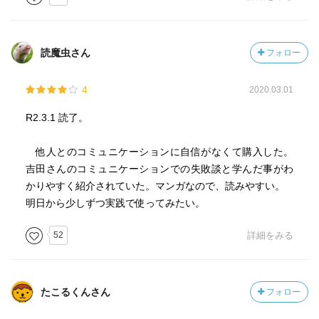
４，いじられる人になる（いじられてもムッとしないで乗
っかる）
５，欠点がキャラになる
読魔虫さん
フォロー
→人と話すのが楽になる』
4
2020.03.01
人との会話を楽しめるとそれだけで人生明るくなります
よね！
R2.3.1 読了。
・コミュニケーションの基本は「聞くこと」
・先入観をぶつける。先入観が間違っていたとき、人は
他人とのコミュニケーションに自信がなくて購入した。
よく話してくれる。
吉田さんのコミュニケーションでの失敗談と学んだ事がわ
・人はエピソード集。読み物と考える。
かりやすく紹介されていた。マンガなので、読みやすい。
とか…ちょっとやってみようかなって思えることもあり
明日から少しずつ実践で使ってみたい。
ました。目指せ！“コミュニュケーション上手”です(^O^)／
52
詳細をみる
たこるくんさん
フォロー