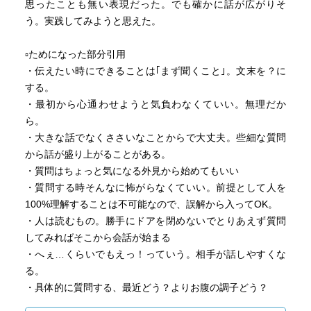
思ったことも無い表現だった。でも確かに話が広がりそ
う。実践してみようと思えた。
▫️ためになった部分引用
・伝えたい時にできることは｢まず聞くこと｣。文末を？に
する。
・最初から心通わせようと気負わなくていい。無理だか
ら。
・大きな話でなくささいなことからで大丈夫。些細な質問
から話が盛り上がることがある。
・質問はちょっと気になる外見から始めてもいい
・質問する時そんなに怖がらなくていい。前提として人を
100%理解することは不可能なので、誤解から入ってOK。
・人は読むもの。勝手にドアを閉めないでとりあえず質問
してみればそこから会話が始まる
・へぇ…くらいでもえっ！っていう。相手が話しやすくな
る。
・具体的に質問する、最近どう？よりお腹の調子どう？
・相談する、も実践的なテクニック。「やる気が出ないと