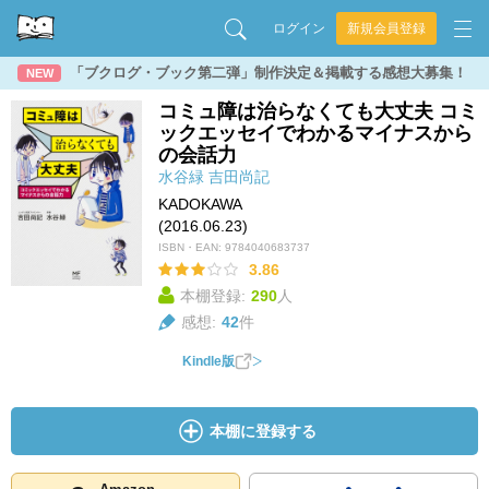
ログイン
新規会員登録
「ブクログ・ブック第二弾」制作決定＆掲載する感想大募集！
NEW
コミュ障は治らなくても大丈夫 コミ
ックエッセイでわかるマイナスから
の会話力
水谷緑
吉田尚記
KADOKAWA
(2016.06.23)
ISBN・EAN:
9784040683737
3.86
本棚登録:
290
人
感想:
42
件
Kindle版
本棚に登録する