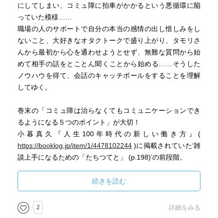
にしてしまい、コミュ障に拍車がかかるという悪循環に陥
っていた模様……
職場の人のサポートで自分の本当の感情の出し惜しみをし
ないこと、大好きなオタクトークで盛り上がり、タモリさ
んから最初から心を通わせようとせず、無難な質問から始
めて相手の話をとことん聞くことから始める……そうした
ノウハウを得て、会話のキャッチボールをすることを理解
してゆく。
巻末の「コミュ障は治らなくてもコミュニケーションでき
るようになる５つのポイント」が大切！
小暮真久『人生100年時代の新しい働き方』(
https://booklog.jp/item/1/4478102244
)に掲載されていた‘雑
談上手になるための「たちつてと」 (p.198)’の前段階。
続きを読む
2
詳細をみる