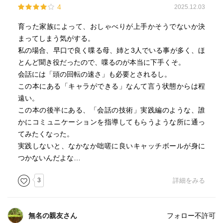
4
2025.12.03
育った家族によって、おしゃべりが上手かそうでないか決
まってしまう気がする。
私の場合、早口で良く喋る母、姉と3人でいる事が多く、ほ
とんど聞き役だったので、喋るのが本当に下手くそ。
会話には「頭の回転の速さ」も必要とされるし。
この本にある「キャラができる」なんて言う状態からは程
遠い。
この本の後半にある、「会話の技術」実践編のような、誰
かにコミュニケーションを指導してもらうような所に通っ
てみたくなった。
実践しないと、なかなか咄嗟に良いキャッチボールが身に
つかないんだよな…
3
詳細をみる
無名の親友さん
フォロー不許可