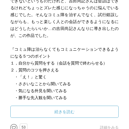
できないというものだけれど、吉田尚記さんは会話はでき
るけれどちょっとズレた感じになっちゃうのに悩んでいる
感じでした。そんなコミュ障を治すんでなく、試行錯誤し
ながらも、もっと楽しく人との会話ができるようになるに
はどうしたらいいか…の吉田尚記さんなりに導き出したの
が、この作品でした。
『コミュ障は治らなくてもコミュニケーションできるよう
になる５つのポイント
１，自分から質問をする（会話を質問で終わらせる）
２，質問のコツを押さえる
・「え！」と驚く
・ささいなことから聞いてみる
・気になる外見を聞いてみる
・勝手な先入観を聞いてみる
・「なぜ」ではなく「どうやって」
・具体的な質問を重ねる
続きを読む
３，間を２秒以上空けない（深く考えずゲーム感覚でとに
かく質問）
53
詳細をみる