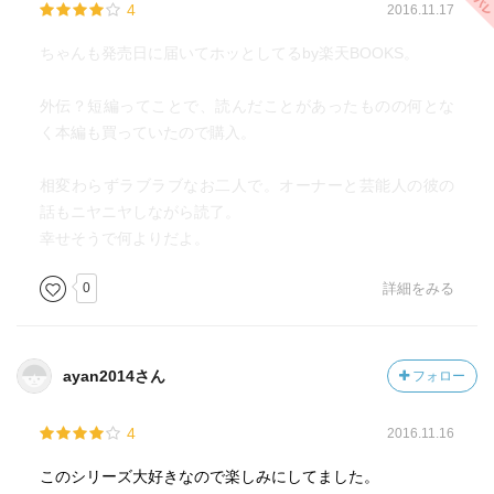
4
2016.11.17
ちゃんも発売日に届いてホッとしてるby楽天BOOKS。
外伝？短編ってことで、読んだことがあったものの何とな
く本編も買っていたので購入。
相変わらずラブラブなお二人で。オーナーと芸能人の彼の
話もニヤニヤしながら読了。
幸せそうで何よりだよ。
0
詳細をみる
ayan2014さん
フォロー
4
2016.11.16
このシリーズ大好きなので楽しみにしてました。