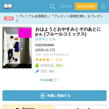
ログイン
新規会員登録
＼プレミアム会員限定／『プレゼント(新潮文庫)』をプレゼン
NEW
ト
おはようとおやすみとそのあとに
p.s. (フルールコミックス)
波真田かもめ
KADOKAWA
(2016.11.17)
ISBN・EAN:
9784040684116
4.11
本棚登録:
362
人
感想:
9
件
Kindle版
本棚に登録する
Amazon