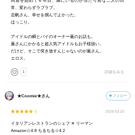
同居を始めて６年目、隣にいるのが当たり前な二人の日
常、変わらずラブラブ。
志帆さん、幸せを掴んでよかった。
ほっこり。
アイドルの瞬とバイのオーナー薫のお話も。
薫さんにかかると超人気アイドルもお子様扱い。
だけど、そこで突き放すんじゃないのが薫さん。
エロス。
1
詳細をみる
★Coomie★さん
フォロー
5
2026.03.10
イタリアンレストランのシェフ ✕‬ リーマン
Amazon☆4.8 ちるちる☆4.2