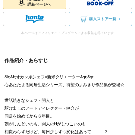
詳細ページへ
購入ストア一覧
本ページはアフィリエイトプログラムによる収益を得ています
作品紹介・あらすじ
&lt;&lt;オカン系シェフ×新米クリエーター&gt;&gt;
心あたたまる同居生活シリーズ、待望のよみきり作品集が登場☆
世話焼きなシェフ・開人と
駆け出しのアートディレクター・伊介が
同居を始めてから６年目。
朝がしんどいのも、開人のHがしつこいのも
相変わらずだけど、毎日少しずつ変化はあって――…？