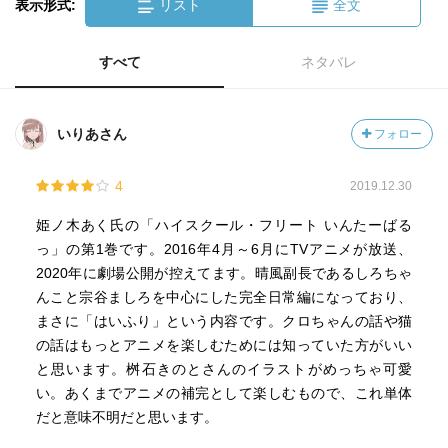
表示形式:
リスト
全文
すべて
ネタバレ
いりあさん
フォロー
4
2019.12.30
姫ノ木あく氏の「ハイスクール・フリート いんたーばる
っ」の第1巻です。2016年4月～6月にTVアニメが放送、
2020年に劇場公開が控えてます。晴風副長であるしろちゃ
んこと宗谷ましろを中心にした完全日常編になっており、
まさに「はいふり」という内容です。クロちゃんの話や猫
の話はもっとアニメを楽しむためには知っていた方がいい
と思います。桝石きのとさんのイラストがめっちゃ可愛
い。あくまでアニメの補完として楽しむもので、これ単体
だと意味不明だと思います。