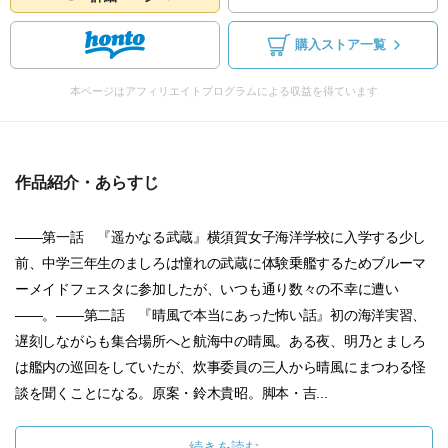
購入ストア一覧
本ページはアフィリエイトプログラムによる収益を得ています
作品紹介・あらすじ
――第一話 『遥かなる武蔵』横須賀女子海洋学校に入学する少し
前、中学三年生のましろは憧れの武蔵に体験乗艦するためブルーマ
ーメイドフェスタに参加したが、いつも通り数々の不幸に遭い
――。――第二話 『晴風で本当にあった怖い話』初の海洋実習、
遅刻しながらも集合場所へと航海中の晴風。ある夜、明乃とましろ
は艦内の巡回をしていたが、炊事委員の三人から晴風にまつわる怪
談を聞くことになる。原案・鈴木貴昭。脚本・吉...
続きを読む