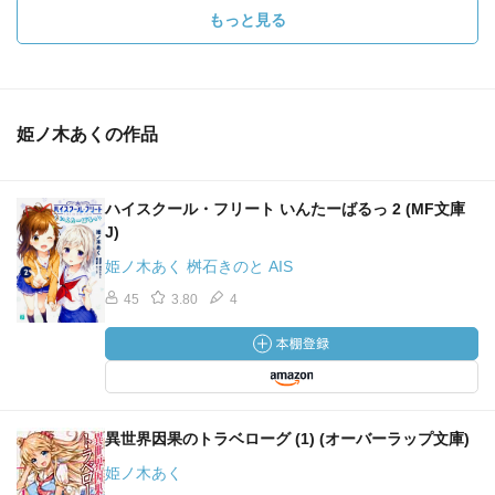
もっと見る
姫ノ木あくの作品
ハイスクール・フリート いんたーばるっ 2 (MF文庫
J)
姫ノ木あく 桝石きのと AIS
45
3.80
4
異世界因果のトラベローグ (1) (オーバーラップ文庫)
姫ノ木あく