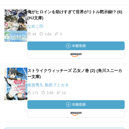
俺がヒロインを助けすぎて世界がリトル黙示録!? (6)
(HJ文庫)
なめこ印
49
3.60
3
ストライクウィッチーズ 乙女ノ巻 (2) (角川スニーカ
ー文庫)
南房秀久 島田フミカネ
171
3.86
10