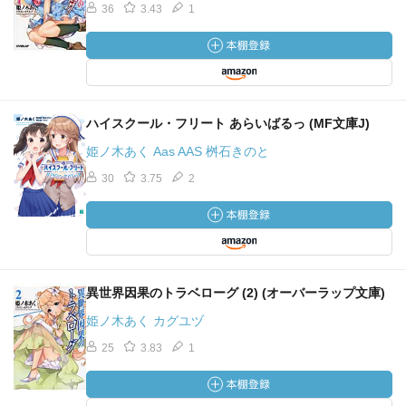
36
3.43
1
ハイスクール・フリート あらいばるっ (MF文庫J)
姫ノ木あく Aas AAS 桝石きのと
30
3.75
2
異世界因果のトラベローグ (2) (オーバーラップ文庫)
姫ノ木あく カグユヅ
25
3.83
1