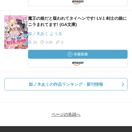
魔王の娘だと疑われてタイヘンです! LV.1 剣士の娘に
ニラまれてます! (GA文庫)
姫ノ木あく よう太
25
0.00
0
姫ノ木あくの作品ランキング・新刊情報
ページの先頭へ