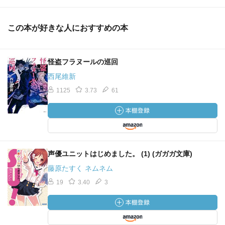
この本が好きな人におすすめの本
怪盗フラヌールの巡回
西尾維新
1125
3.73
61
声優ユニットはじめました。 (1) (ガガガ文庫)
藤原たすく ネムネム
19
3.40
3