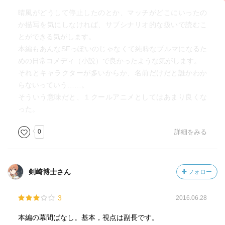
晴風がどうして停止したのとか、マッチがどこにいったの
か描写を気にしなければ、サブシナリオ的な扱いで読むこ
とができる気がします。
本編もあんなSFっぽいのじゃなくて純粋なブルマになるた
めの日常コメディ（小説）で良かったような気がします。
それとキャラクターが多いからか、名前だけだと誰かわか
らないっていう……。
そういう意味だと、１クールアニメとしてはあまり良くな
った。
0
詳細をみる
剣崎博士さん
フォロー
3
2016.06.28
本編の幕間ばなし。基本，視点は副長です。