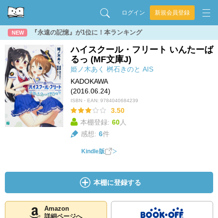
ログイン
新規会員登録
『永遠の記憶』が1位に！本ランキング
NEW
ハイスクール・フリート いんたーば
るっ (MF文庫J)
姫ノ木あく
桝石きのと
AIS
KADOKAWA
(2016.06.24)
ISBN・EAN:
9784040684239
3.50
本棚登録:
60
人
感想:
6
件
Kindle版
本棚に登録する
Amazon
詳細ページへ