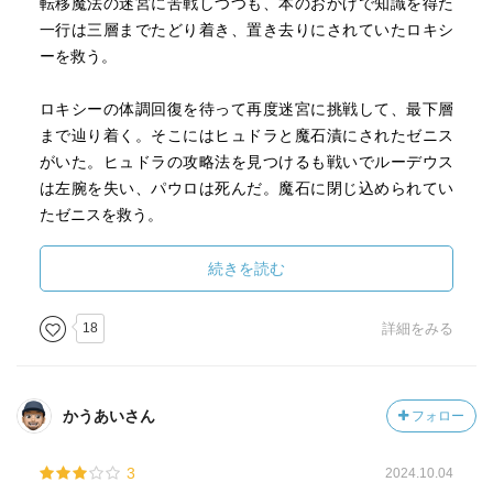
転移魔法の迷宮に苦戦しつつも、本のおかげで知識を得た
一行は三層までたどり着き、置き去りにされていたロキシ
ーを救う。
ロキシーの体調回復を待って再度迷宮に挑戦して、最下層
まで辿り着く。そこにはヒュドラと魔石漬にされたゼニス
がいた。ヒュドラの攻略法を見つけるも戦いでルーデウス
は左腕を失い、パウロは死んだ。魔石に閉じ込められてい
たゼニスを救う。
ゼニスは記憶も言葉も全て失う廃人になっていた。ルーデ
続きを読む
ウスもその事実にショックを受けて廃人になる。心配した
ロキシーは自分の身をルーデウスに捧げて立ち直らせる。
18
詳細をみる
ロキシーは身を引こうと思っていたが、エリナリーゼから
ルーデウスを説得して、第二の妻として受け入れることに
する。シルフィもロキシーを受け入れる。
かうあいさん
フォロー
ルーデウスはパウロの墓にシルフィとの子供、ルーシーが
3
2024.10.04
生まれたことを報告する。