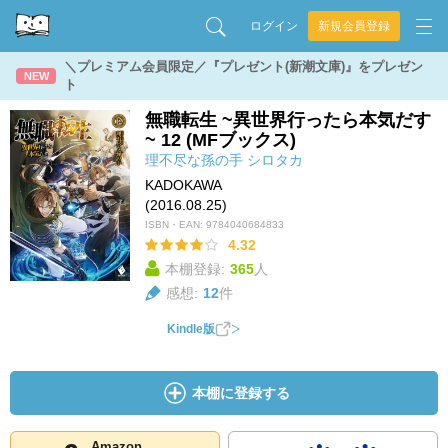
ログイン
新規会員登録
＼プレミアム会員限定／『プレゼント(新潮文庫)』をプレゼン
NEW
ト
無職転生 ~異世界行ったら本気だす
~ 12 (MFブックス)
理不尽な孫の手
シロタカ
KADOKAWA
(2016.08.25)
ISBN・EAN:
9784040684833
4.32
本棚登録:
365
人
感想:
12
件
Kindle版
本棚に登録する
Amazon