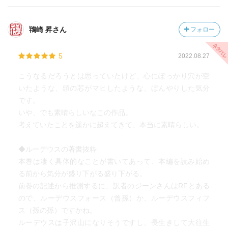
鴇崎 昇さん
フォロー
5
2022.08.27
こうなるだろうとは思っていたけど、心にぽっかり穴が空
いたような、頭の芯がマヒしたような、ぼんやりした気分
です。
いや、でも素晴らしいなこの作品。
考えていたことを遥かに超えてきて、本当に素晴らしい。
◆ルーデウスの著書抜粋
本巻は凄く具体的なことが書いてあって、本編を読み始め
る前から気分が盛り下がる盛り下がる。
前巻の記述から推測するに、訳者のジーンさんはRFとある
ので、ルーデウスフォース（曾孫）か、ルーデウスフィフ
ス（孫の孫）ですかね。
ルーデウスは子沢山になりそうですし、長生きして大往生