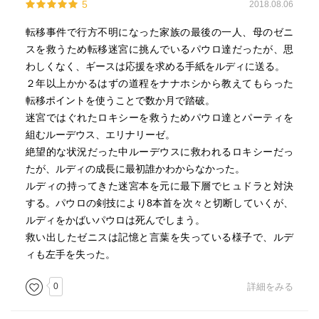
5
2018.08.06
転移事件で行方不明になった家族の最後の一人、母のゼニ
スを救うため転移迷宮に挑んでいるパウロ達だったが、思
わしくなく、ギースは応援を求める手紙をルディに送る。
２年以上かかるはずの道程をナナホシから教えてもらった
転移ポイントを使うことで数か月で踏破。
迷宮ではぐれたロキシーを救うためパウロ達とパーティを
組むルーデウス、エリナリーゼ。
絶望的な状況だった中ルーデウスに救われるロキシーだっ
たが、ルディの成長に最初誰かわからなかった。
ルディの持ってきた迷宮本を元に最下層でヒュドラと対決
する。パウロの剣技により8本首を次々と切断していくが、
ルディをかばいパウロは死んでしまう。
救い出したゼニスは記憶と言葉を失っている様子で、ルデ
ィも左手を失った。
0
詳細をみる