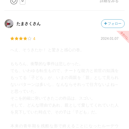
0
詳細をみる
なと祈っています。
あと個人的に、ノルンやアイシャが嫁に行く（嫁入りばか
りが文化じゃないにしても）姿を想像して、既につらいで
たまさくさん
フォロー
す。
でもパウロがいない今、彼女たちを守り、そして送り出す
役割は、ルーデウスが担うべきものなんですよね。
4
2024.01.07
くぅ……。
へえ、そうきたか！ と驚きと感心の巻。
もちろん、衝撃的な事件は悲しかった。
でも、いわゆる転生もので、チートな能力と前世の知識を
もってる「子ども」が、いまの両親を「親」として見られ
ないパターンは多いし、なんならそれって仕方ないよね～
と思っていた。
そこを的確に突いてきたこの作品は、スゴい。
そして、どんな理由であれ、親として愛してくれていた人
を見下していた時点で、その子は「子ども」だ。
本来の青年期を残酷な形で終えることになったルーデウ