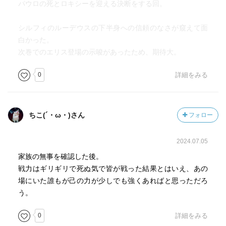
パウロの死とロキシーを迎える決断をする回。
す。
シルフィのルーデウスの下半身への信頼のなさが窺えて面
◆ロキシーとの再会と
白かった。
ロキシーとの再会は、素直に嬉しかったです。
次巻でのエリス登場の示唆があったため、期待大。
ロキシーとの恋路は、周りの人に道を塞がれたこともあっ
て、基本的に一本道で進んだ印象でした。
0
詳細をみる
とにかく、ロキシーが報われて良かった。
◆パウロとゼニス
ちこ(´・ω・)さん
フォロー
あぁ……。
パウロは、正直予想してましたが、しかし、思いの外ダメ
2024.07.05
ージがありますね……。
また、ゼニスについては予想外でした。
家族の無事を確認した後。
何かを失って何かを得る、このどちらかにパウロが、残っ
戦力はギリギリで死ぬ気で皆が戦った結果とはいえ、あの
た方がゼニス、という展開になると思ってました。
場にいた誰もが己の力が少しでも強くあればと思っただろ
浅い予想でしたね、そういう収まりの良いぬるさは、もう
う。
残されていないようです。
0
詳細をみる
もうパウロに直接何かを返すことは出来ない。