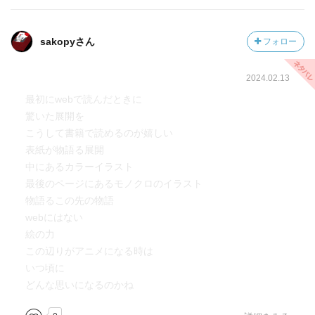
届けられる人に恩を循環させて、恩送りをしていくしかな
いのかなと思います。
sakopyさん
フォロー
◆この世界で生きていく
パウロの件を受けて、「この世界で生きていく」ことを改
2024.02.13
めて決心するルーデウス。
最初にwebで読んだときに
これは以前ナナホシに話したような、「前世で上手くいっ
驚いた展開を
ていなかった、今世では上手くいっているし信頼する家族
こうして書籍で読めるのが嬉しい
や友人もいる」といった、消極的ともとれるような気持ち
表紙が物語る展開
ではありません。
中にあるカラーイラスト
今、この時を生きるという、これまで以上に強い生きる動
最後のページにあるモノクロのイラスト
機を手にした瞬間だと感じました。
物語るこの先の物語
ここが本当に素晴らしかった。
webにはない
絵の力
転移事件に区切りがついて、これからのルーデウスは、具
この辺りがアニメになる時は
体的にどうしていくんでしょうね。
いつ頃に
ゼニスの症状について、魔法大学で研究を始めたりするの
どんな思いになるのかね
かな。
それもいいけど、何か前向きなことも並行でやって欲しい