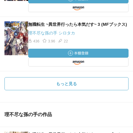
無職転生 ~異世界行ったら本気だす~ 3 (MFブックス)
理不尽な孫の手 シロタカ
436
3.96
22
もっと見る
理不尽な孫の手の作品