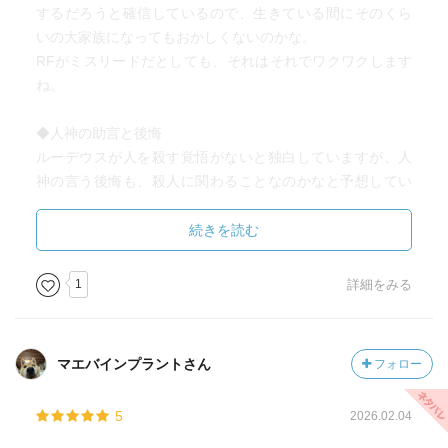
するだろうと確信しているので、生きている間にそのくら
いの大家族になってもおかしくないのかな。
RFがミスリードだとしても、それはそれでワクワクします
ね。
◆人神の助言と後悔
ルーデウスが人を殺す覚悟がないと独白していますが、人
神の言う後悔も、殺人に関わることなのかなと予想してい
ました。
この予想は外れたわけですが、もうそういう収まりの良い
続きを読む
ありがちな結末が無くなってきて、ちょっと嬉しい気持ち
があります。
1
詳細をみる
また、ルーデウスは（人神の真意はともかく）人神を味方
だと信頼するようになっていて、何故と疑問に思っていま
した。
マエバインプラントさん
フォロー
しかし、人神の言葉の真意を推測するルーデウスを見て、
そんな想像もせず人神の言うことを鵜呑みにしていた自分
5
2026.02.04
に気付きました。
人神の掌の上で踊らされていたのは私の方だったようで