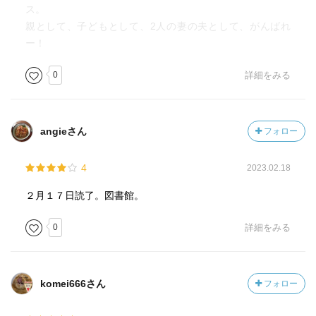
ス。
親として、子どもとして、2人の妻の夫として、がんばれ
ー！
0
詳細をみる
angieさん
フォロー
4
2023.02.18
２月１７日読了。図書館。
0
詳細をみる
komei666さん
フォロー