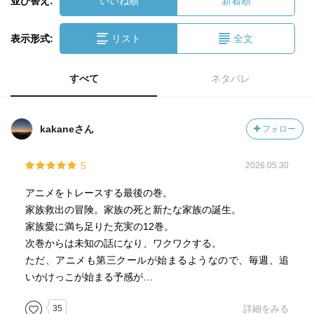
並び替え:
いいね順
新着順
表示形式:
リスト
全文
すべて
ネタバレ
kakaneさん
フォロー
5
2026.05.30
アニメをトレースする最後の巻。
家族救出の冒険。家族の死と新たな家族の誕生。
家族愛に満ち足りた充実の12巻。
次巻からは未知の話になり、ワクワクする。
ただ、アニメも第三クールが始まるようなので、毎週、追
いかけっこが始まる予感が…
35
詳細をみる