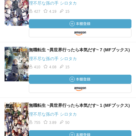
理不尽な孫の手 シロタカ
427
4.19
15
無職転生 ~異世界行ったら本気だす~ 7 (MFブックス)
理不尽な孫の手 シロタカ
410
4.08
15
無職転生 ~異世界行ったら本気だす~ 1 (MFブックス)
理不尽な孫の手 シロタカ
755
3.89
50