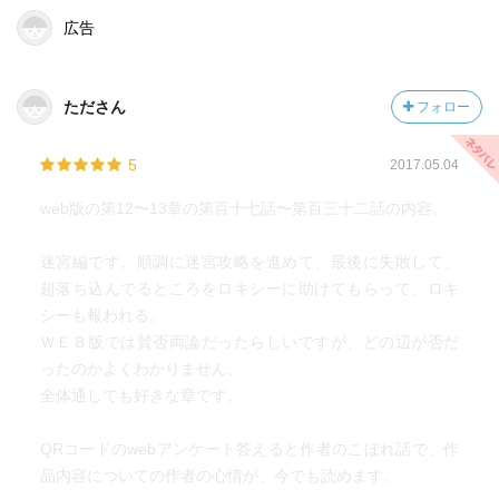
広告
たださん
フォロー
5
2017.05.04
web版の第12〜13章の第百十七話〜第百三十二話の内容。
迷宮編です。順調に迷宮攻略を進めて、最後に失敗して、
超落ち込んでるところをロキシーに助けてもらって、ロキ
シーも報われる。
ＷＥＢ版では賛否両論だったらしいですが、どの辺が否だ
ったのかよくわかりません。
全体通しても好きな章です。
QRコードのwebアンケート答えると作者のこぼれ話で、作
品内容についての作者の心情が、今でも読めます。