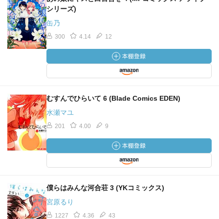
シリーズ)
缶乃
300
4.14
12
むすんでひらいて 6 (Blade Comics EDEN)
水瀬マユ
201
4.00
9
僕らはみんな河合荘 3 (YKコミックス)
宮原るり
1227
4.36
43