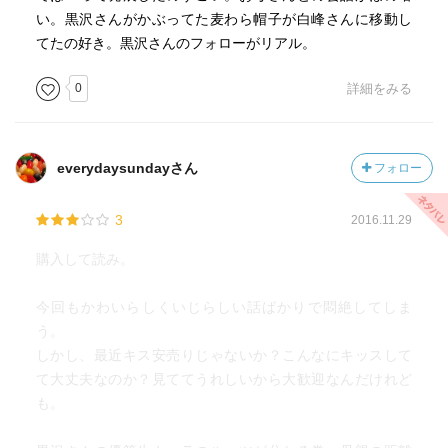
い。黒沢さんがかぶってた麦わら帽子が白峰さんに移動し
てたの好き。黒沢さんのフォローがリアル。
0
詳細をみる
everydaysundayさん
フォロー
3
2016.11.29
購入して読み。
今回もかわいらしくいじらしい話ばかりで悶絶してしま
う。
しかし、最近キス安売りじゃないか？こんなにキッスして
て大丈夫なのか？見ててうれしいから大歓迎なんだけれど
も。