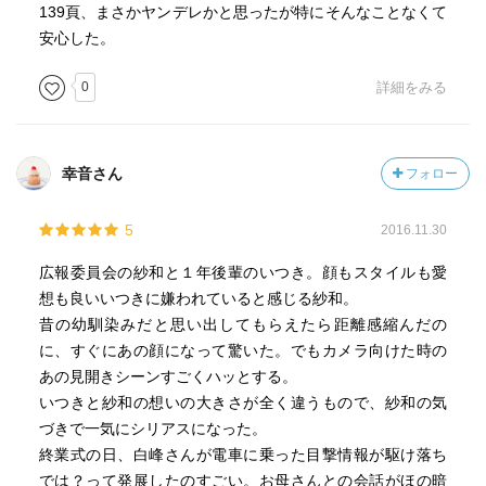
139頁、まさかヤンデレかと思ったが特にそんなことなくて
安心した。
0
詳細をみる
幸音さん
フォロー
5
2016.11.30
広報委員会の紗和と１年後輩のいつき。顔もスタイルも愛
想も良いいつきに嫌われていると感じる紗和。
昔の幼馴染みだと思い出してもらえたら距離感縮んだの
に、すぐにあの顔になって驚いた。でもカメラ向けた時の
あの見開きシーンすごくハッとする。
いつきと紗和の想いの大きさが全く違うもので、紗和の気
づきで一気にシリアスになった。
終業式の日、白峰さんが電車に乗った目撃情報が駆け落ち
では？って発展したのすごい。お母さんとの会話がほの暗