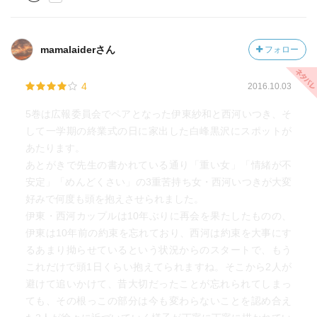
mamalaiderさん
フォロー
4
2016.10.03
5巻は広報委員会でペアとなった伊東紗和と西河いつき、そ
して一学期の終業式の日に家出した白峰黒沢にスポットが
あたります。
あとがきで先生の書かれている通り「重い女」「情緒が不
安定」「めんどくさい」の3重苦持ち女・西河いつきが大変
好みで何度も頭を抱えさせられました。
伊東・西河カップルは10年ぶりに再会を果たしたものの、
伊東は10年前の約束を忘れており、西河は約束を大事にす
るあまり拗らせているという状況からのスタートで、もう
これだけで頭1日くらい抱えてられますね。そこから2人が
避けて追いかけて、昔大切だったことが忘れられてしまっ
ても、その根っこの部分は今も変わらないことを認め合え