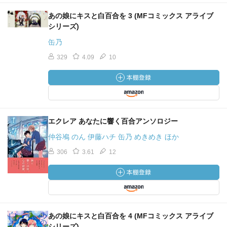
あの娘にキスと白百合を 3 (MFコミックス アライブ
シリーズ)
缶乃
329
4.09
10
エクレア あなたに響く百合アンソロジー
仲谷鳰 のん 伊藤ハチ 缶乃 めきめき ほか
306
3.61
12
あの娘にキスと白百合を 4 (MFコミックス アライブ
シリーズ)