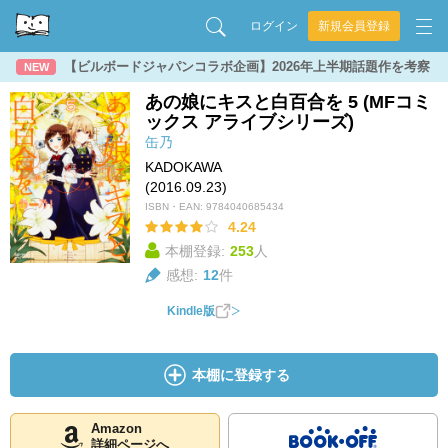
ログイン
新規会員登録
【ビルボードジャパンコラボ企画】2026年上半期話題作を考察
NEW
あの娘にキスと白百合を 5 (MFコミ
ックス アライブシリーズ)
缶乃
KADOKAWA
(2016.09.23)
ISBN・EAN:
9784040685434
4.24
本棚登録:
253
人
感想:
12
件
Kindle版
本棚に登録する
Amazon
詳細ページへ