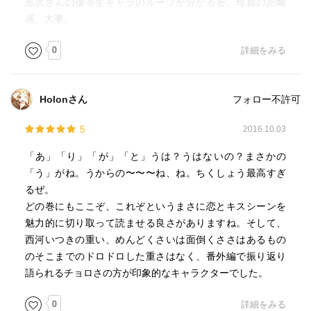
黒沢さんの優等生キャラのルーツが分かる巻。母親の距離
感、大事。
0
詳細をみる
Holonさん
フォロー不許可
5
2016.10.03
「あ」「り」「が」「と」うは？うはないの？まさかの
「う」がね。うからの〜〜〜ね、ね。ちくしょう最高すぎ
るぜ。
どの巻にもここぞ、これぞというまさに恋とキスシーンを
魅力的に切り取って読ませる良さがありますね。そして、
西河いつきの重い、めんどくさいは面倒くささはあるもの
のそこまでのドロドロした重さはなく、番外編で振り返り
語られるチョロさの方が印象的なキャラクターでした。
0
詳細をみる