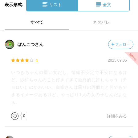
表示形式:
リスト
全文
すべて
ネタバレ
ぽんこつさん
フォロー
4
2025.09.05
いつきちゃんの重い女だし、情緒不安定で不安になるけ
ど、紗和ちゃんのこと好きすぎて最終的に許しちゃう（チ
ョロい）のかわいい。白峰さんは周りの評価だと何でもで
きるイメージあるけど、やっぱり1人の女の子なんだよな
ぁ。
0
詳細をみる