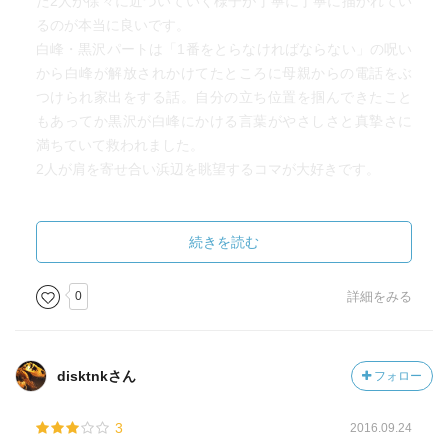
た2人が徐々に近づいていく様子が丁寧に丁寧に描かれてい
るのが本当に良いです。
白峰・黒沢パートは「1番をとらなければならない」の呪い
から白峰が解放されかけてたところに母親からの電話をぶ
つけられ家出をする話。自分の立ち位置を掴んできたこと
もあってか黒沢が白峰にかける言葉がやさしさと真摯さに
満ちていて救われました。
2人が肩を寄せ合い浜辺を眺望するコマが大好きです。
続きを読む
0
詳細をみる
disktnkさん
フォロー
3
2016.09.24