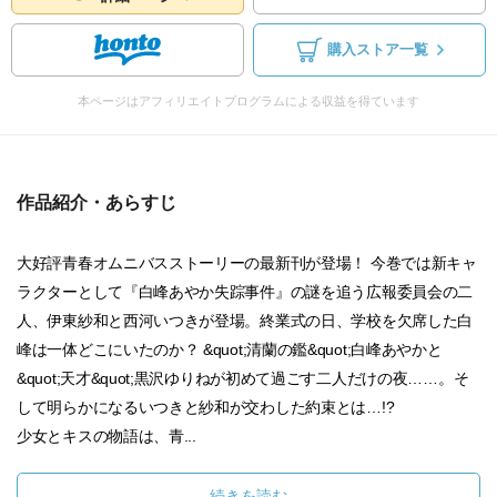
購入ストア一覧
本ページはアフィリエイトプログラムによる収益を得ています
作品紹介・あらすじ
大好評青春オムニバスストーリーの最新刊が登場！ 今巻では新キャ
ラクターとして『白峰あやか失踪事件』の謎を追う広報委員会の二
人、伊東紗和と西河いつきが登場。終業式の日、学校を欠席した白
峰は一体どこにいたのか？ &quot;清蘭の鑑&quot;白峰あやかと
&quot;天才&quot;黒沢ゆりねが初めて過ごす二人だけの夜……。そ
して明らかになるいつきと紗和が交わした約束とは…!?
少女とキスの物語は、青...
続きを読む