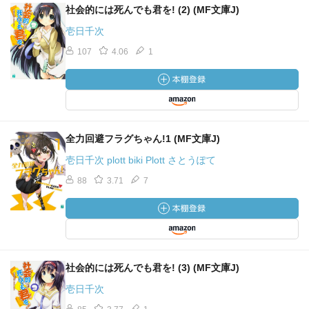
社会的には死んでも君を! (2) (MF文庫J)
壱日千次
107
4.06
1
全力回避フラグちゃん!1 (MF文庫J)
壱日千次 plott biki Plott さとうぽて
88
3.71
7
社会的には死んでも君を! (3) (MF文庫J)
壱日千次