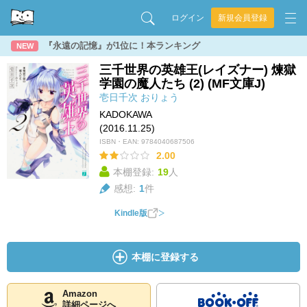
ログイン
新規会員登録
『永遠の記憶』が1位に！本ランキング
NEW
三千世界の英雄王(レイズナー) 煉獄
学園の魔人たち (2) (MF文庫J)
壱日千次
おりょう
KADOKAWA
(2016.11.25)
ISBN・EAN:
9784040687506
2.00
本棚登録:
19
人
感想:
1
件
Kindle版
本棚に登録する
Amazon
詳細ページへ