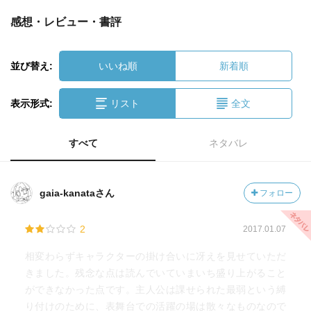
感想・レビュー・書評
並び替え:
いいね順
新着順
表示形式:
リスト
全文
すべて
ネタバレ
gaia-kanataさん
フォロー
2
2017.01.07
相変わらずキャラクターの掛け合いに冴えを見せていただ
きました。残念な点は読んでいていまいち盛り上がること
ができなかった点です。主人公は課せられた最弱という縛
り付けのために、表舞台での活躍の場は散々なものなので