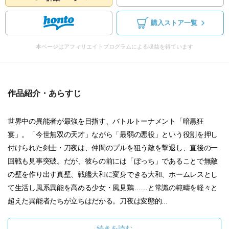
購入ストア一覧
本ページはアフィリエイトプログラムによる収益を得ています
作品紹介・あらすじ
世界中の異能者が最強を目指す、バトルトーナメント「暗黒狂
宴」。「今世無双の天才」ながら「最弱の悪役」という役割を押し
付けられた剣士・刀夜は、仲間のプルを狙う敵を撃退し、直後の一
回戦も見事突破。だが、彼らの前には「ぼっち」であることで無敵
の壁を作り出す真壁、戦艦大和に変身できる大和、ホームレスとし
て生活し風系異能を高める少女・風見鶏……と常識の範疇を軽々と
超えた異能者たちが立ちはだかる。刀夜は変態的...
続きを読む