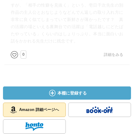
すが、「相手の性癖を見抜く」という、壱日千次先生の別
作品の主人公とおなじようなどんでん返しの取り入れ方に
非常に良く似てしまっていて新鮮さが薄かったです？ 真
の活躍の場といえる裏舞台での活躍は「電話越しにどたば
たやっている」くらいのはしょりっぷり。本当に面白いお
話をかかれる先生だけに残念です。
0
詳細をみる
本棚に登録する
Amazon 詳細ページへ