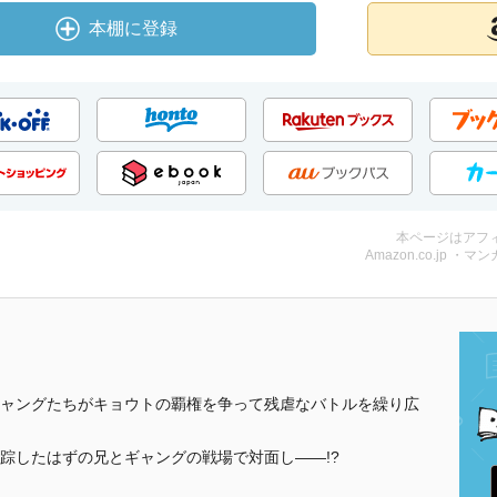
本棚に登録
本ページはアフ
Amazon.co.jp ・マンガ
ャングたちがキョウトの覇権を争って残虐なバトルを繰り広
踪したはずの兄とギャングの戦場で対面し――!?