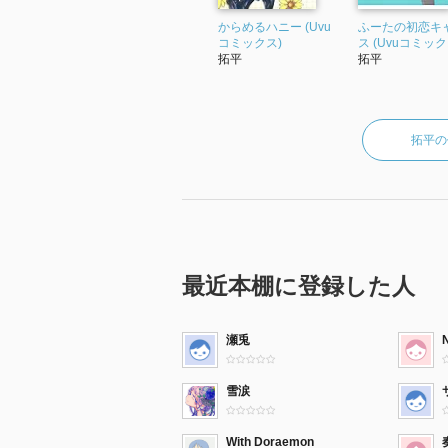
からめるハニー (Uvu
ふーたの初恋キ
コミックス)
ス (Uvuコミック
拓平
拓平
拓平の
最近本棚に登録した人
瀬兎
N
雪涙
With Doraemon