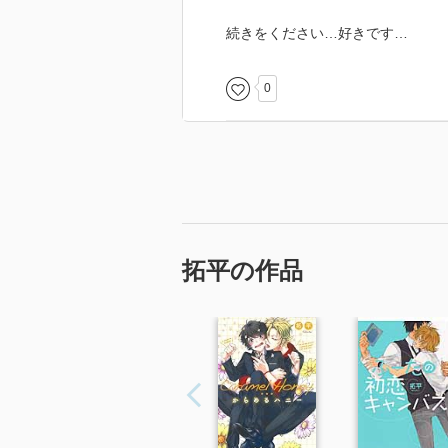
続きをください…好きです…
0
拓平の作品