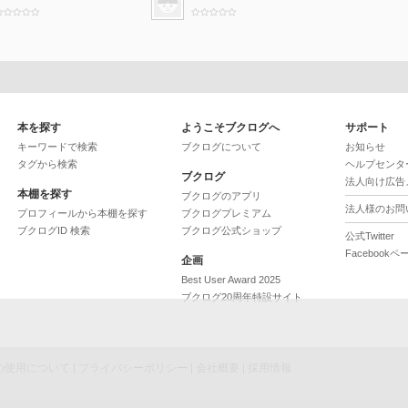
本を探す
ようこそブクログへ
サポート
キーワードで検索
ブクログについて
お知らせ
タグから検索
ヘルプセンタ
ブクログ
法人向け広告
本棚を探す
ブクログのアプリ
法人様のお問
プロフィールから本棚を探す
ブクログプレミアム
ブクログID 検索
ブクログ公式ショップ
公式Twitter
Facebookペ
企画
Best User Award 2025
ブクログ20周年特設サイト
ieの使用について
|
プライバシーポリシー
|
会社概要
|
採用情報