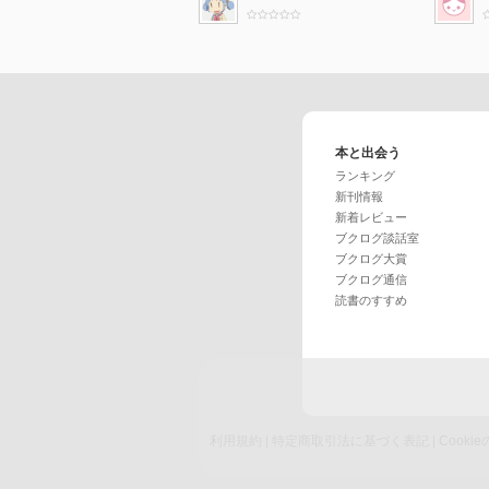
本と出会う
ランキング
新刊情報
新着レビュー
ブクログ談話室
ブクログ大賞
ブクログ通信
読書のすすめ
利用規約
|
特定商取引法に基づく表記
|
Cook