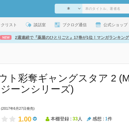
ックリスト
談話室
ブクログ通信
公式ショップ
2週連続で『薬屋のひとりごと』17巻が1位！マンガランキング
NEW
ウト彩奪ギャングスタア 2 (
 ジーンシリーズ)
(2017年6月27日発売)
1.00
本棚登録 :
33
人
感想 :
1
件