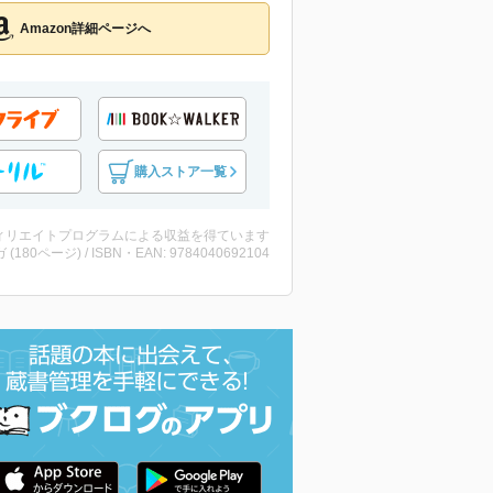
Amazon詳細ページへ
購入ストア一覧
ィリエイトプログラムによる収益を得ています
 (180ページ) / ISBN・EAN: 9784040692104