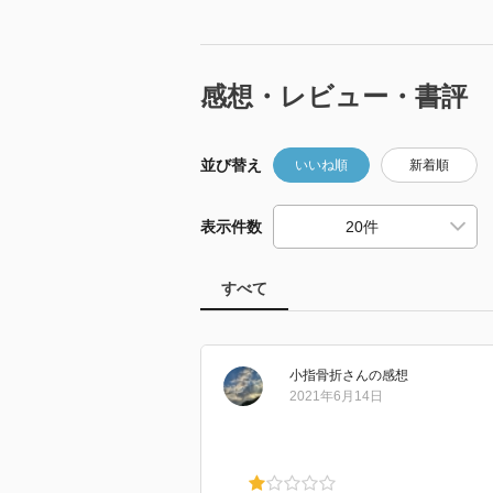
感想・レビュー・書評
並び替え
いいね順
新着順
表示件数
すべて
小指骨折
さん
の感想
2021年6月14日