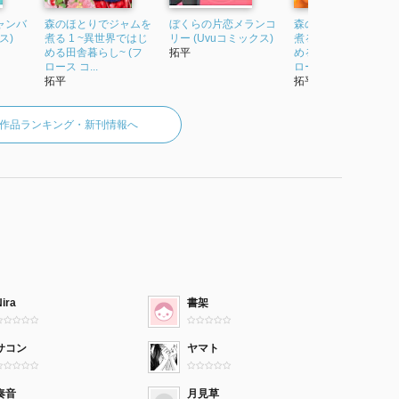
ャンバ
森のほとりでジャムを
ぼくらの片恋メランコ
森のほとりでジャム
ス)
煮る 1 ~異世界ではじ
リー (Uvuコミックス)
煮る 2 ~異世界ではじ
める田舎暮らし~ (フ
拓平
める田舎暮らし~ (フ
ロース コ...
ロース コ...
拓平
拓平
作品ランキング・新刊情報へ
ira
書架
サコン
ヤマト
奏音
月見草