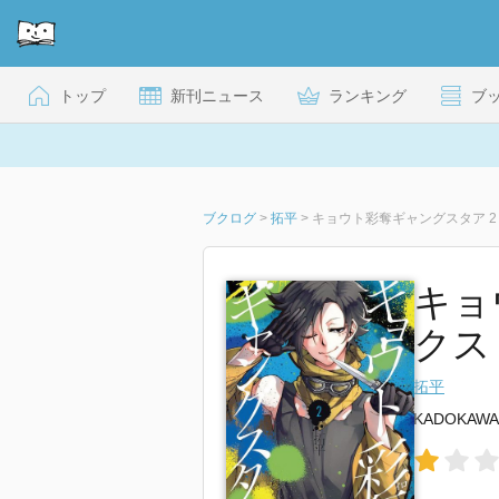
トップ
新刊ニュース
ランキング
ブ
ブクログ
>
拓平
>
キョウト彩奪ギャングスタア 2
キョ
クス
拓平
KADOKAWA