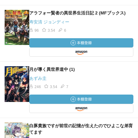
アラフォー賢者の異世界生活日記 2 (MFブックス)
寿安清 ジョンディー
96
3.54
6
月が導く異世界道中 (1)
あずみ圭
246
3.54
7
白豚貴族ですが前世の記憶が生えたのでひよこな弟育
てます