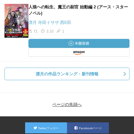
人狼への転生、魔王の副官 始動編 2 (アース・スター
ノベル)
漂月 寺田イサザ 西E田
71
3.10
1
漂月の作品ランキング・新刊情報
ページの先頭へ
Twitterフォロー
Facebookページ