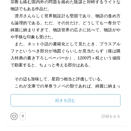
宗教も絡む国内外の問題を絡めた陰謀と対峙するライトな
物語でもある作品だ。
漂月さんらしく世界観設計も堅固であり、物語の進め方
も論理的である。ただ、その分だけ、どうしても一巻分で
綺麗に納まりすぎて、物語世界の広さに比べて、物語がや
や手狭な印象も受けた。
また、ネット小説の書籍化として見たとき、プラスアル
ファというべき部分が地図ぐらいしか見当たらず（後は購
入特典の書き下ろしペーパーか）、1200円＋税という値段
で勘案すると、ちょっと考える部分はある。
その辺も加味して、星四つ相当と評価している。
これが文庫での単巻ラノベの類であれば、綺麗に納まっ
た物語として星五つと評価しても構わないと思っている点
も付記したい。
続きを読む
0
詳細をみる