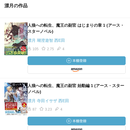
漂月の作品
人狼への転生、魔王の副官 はじまりの章 1 (アース・
スターノベル)
漂月 瑚澄遊智 西E田
105
2.75
4
人狼への転生、魔王の副官 始動編 1 (アース・スター
ノベル)
漂月 寺田イサザ 西E田
87
3.23
4