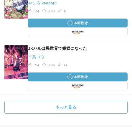
やしろ keepout
124
3.83
10
JKハルは異世界で娼婦になった
平鳥コウ
154
3.96
14
もっと見る