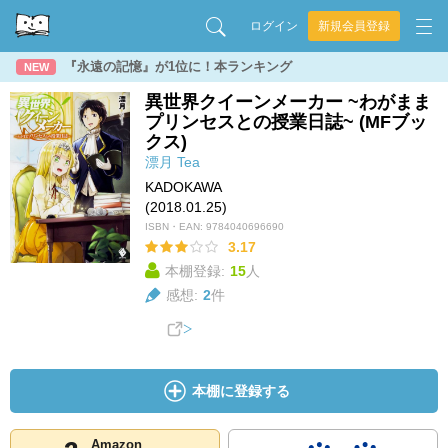
ログイン
新規会員登録
『永遠の記憶』が1位に！本ランキング
NEW
異世界クイーンメーカー ~わがまま
プリンセスとの授業日誌~ (MFブッ
クス)
漂月
Tea
KADOKAWA
(2018.01.25)
ISBN・EAN:
9784040696690
3.17
本棚登録:
15
人
感想:
2
件
本棚に登録する
Amazon