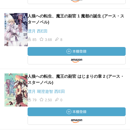
人狼への転生、魔王の副官 1 魔都の誕生 (アース・ス
ターノベル)
漂月 西E田
85
3.68
8
人狼への転生、魔王の副官 はじまりの章 2 (アース・
スターノベル)
漂月 瑚澄遊智 西E田
79
2.50
0