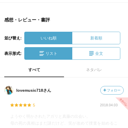
感想・レビュー・書評
並び替え:
いいね順
新着順
表示形式:
リスト
全文
すべて
ネタバレ
lovemusic718さん
フォロー
5
2018.04.03
ようやく明かされたアガリと真藤の出会い。
母の死の真相はまだ謎だけど、笑が改めて捜査を始めるこ