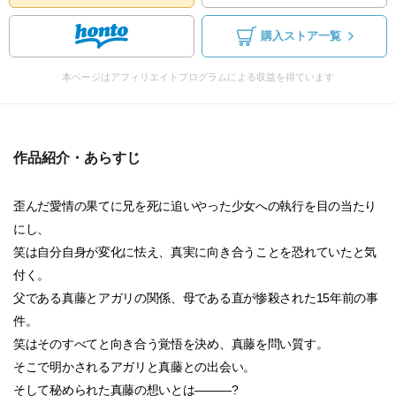
購入ストア一覧
本ページはアフィリエイトプログラムによる収益を得ています
作品紹介・あらすじ
歪んだ愛情の果てに兄を死に追いやった少女への執行を目の当たり
にし、
笑は自分自身が変化に怯え、真実に向き合うことを恐れていたと気
付く。
父である真藤とアガリの関係、母である直が惨殺された15年前の事
件。
笑はそのすべてと向き合う覚悟を決め、真藤を問い質す。
そこで明かされるアガリと真藤との出会い。
そして秘められた真藤の想いとは―――?