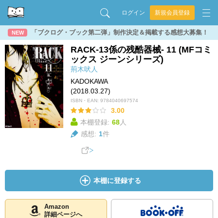
ログイン
新規会員登録
「ブクログ・ブック第二弾」制作決定＆掲載する感想大募集！
NEW
RACK‐13係の残酷器械‐ 11 (MFコミ
ックス ジーンシリーズ)
荊木吠人
KADOKAWA
(2018.03.27)
ISBN・EAN:
9784040697574
3.00
本棚登録:
68
人
感想:
1
件
本棚に登録する
Amazon
詳細ページへ