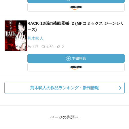
RACK‐13係の残酷器械‐ 2 (MFコミックス ジーンシリ
ーズ)
荊木吠人
117
4.50
2
荊木吠人の作品ランキング・新刊情報
ページの先頭へ