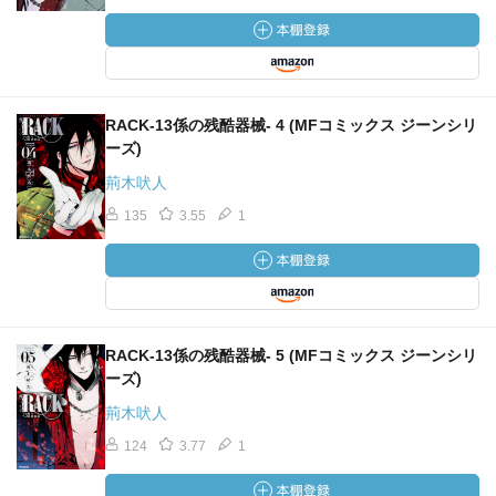
RACK‐13係の残酷器械‐ 4 (MFコミックス ジーンシリ
ーズ)
荊木吠人
135
3.55
1
RACK‐13係の残酷器械‐ 5 (MFコミックス ジーンシリ
ーズ)
荊木吠人
124
3.77
1