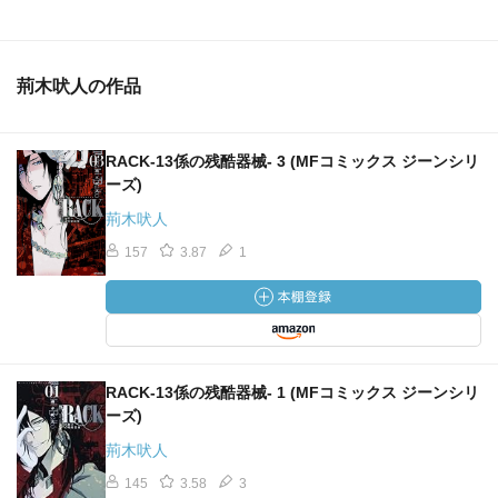
荊木吠人の作品
RACK‐13係の残酷器械‐ 3 (MFコミックス ジーンシリ
ーズ)
荊木吠人
157
3.87
1
RACK‐13係の残酷器械‐ 1 (MFコミックス ジーンシリ
ーズ)
荊木吠人
145
3.58
3