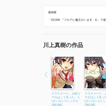
そう思いませんか？
今川焼き
漫画家
回転焼き
「2019年 『フロアに魔王がいます 8』 
大判焼き
二重焼き
ん？
今川焼きと大判焼きが正解じゃな
川上真樹の作品
かぐりんもレオパ飼ってるぞ！
１匹２０円
１０匹２００円
２０匹４００円ならまぁお手ごろ
コオロギ！
ファミマの前に、
クラスメート、上村ユ
クラスメート、
スタバになかった？
ウカはこう言った。 1
ウカはこう言った
(ガンガンコミックス
(ガンガンコミッ
あぁ～スタバを使わない子なのか
ONLINE...
ONLINE...