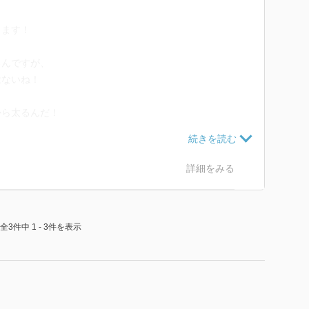
きます！
るんですが、
はないね！
から太るんだ！
の？
詳細をみる
全3件中 1 - 3件を表示
いただけてるって凄いぞ！
コツではない！