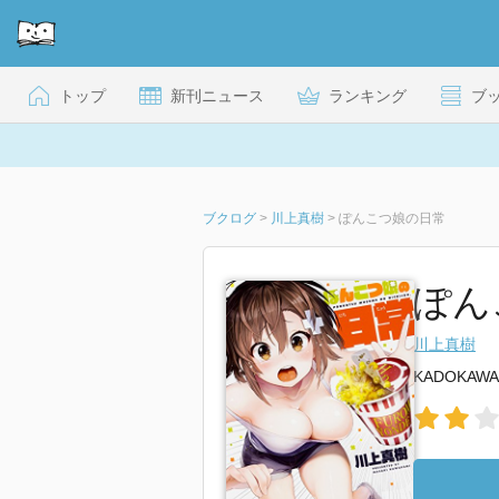
トップ
新刊ニュース
ランキング
ブ
ブクログ
>
川上真樹
>
ぽんこつ娘の日常
ぽん
川上真樹
KADOKAWA