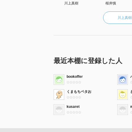
川上真樹
桜井慎
第３話・ぽんこつというかおっち
川上真樹
さかさまに開けるやつな！
やったことはないけど、
見たことはある！
問題は注意力ですよね？ね？
最近本棚に登録した人
なんで切れないの？
手のひら真っ二つじゃないの？
bookoffer
小薔薇とカーネーションって似て
くまもちペタお
花まったくわからない！
kusaret
そうそう！
スープカレーの食べ方が分からな
ごはんをすくって、
カレーに浸すんだよ！ＯＫ？