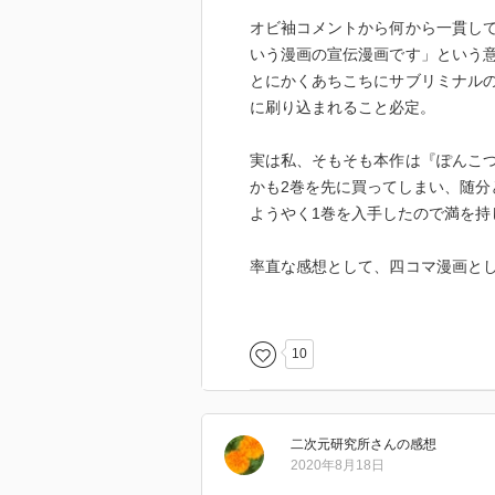
オビ袖コメントから何から一貫し
いう漫画の宣伝漫画です」という
とにかくあちこちにサブリミナル
に刷り込まれること必定。
実は私、そもそも本作は『ぽんこ
かも2巻を先に買ってしまい、随分
ようやく1巻を入手したので満を持
率直な感想として、四コマ漫画と
たとは言え、起承転結が成り立って
ールともシニカルとも捉え難い’胸
しようがない。
10
これでもか、と徹底してお尻を強
主人公〈ぽんこつ阿戸〉ちゃんの
二次元研究所
さん
の感想
2020年8月18日