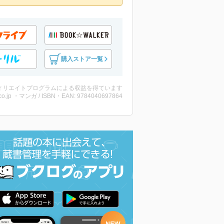
購入ストア一覧
ィリエイトプログラムによる収益を得ています
co.jp ・マンガ / ISBN・EAN: 9784040697864