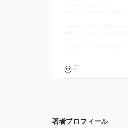
コーヒーは１杯を作るより、
３杯分くらいを作る方が上手にで
うちもたまに行くパン屋さんがあ
目当てのパンがないときの絶望感
で、
あった時は２～３個買ってしまう
佐賀県と滋賀県を間違えるもんな
間違える要素ってなに？
0
第２話・ＳＡＯ＝ってあれ？
チャーシューの細切れって、
チャーシュー丼にするから、
あまりサービスしてくれないのに
著者プロフィール
寿司屋に一人では入れる娘はポン