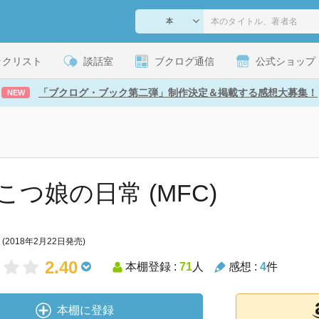
ックリスト
談話室
ブクログ通信
公式ショップ
「ブクログ・ブック第二弾」制作決定＆掲載する感想大募集！
NEW
こつ娘の日常 (MFC)
(2018年2月22日発売)
2.40
本棚登録 :
71
人
感想 :
4
件
本棚に登録