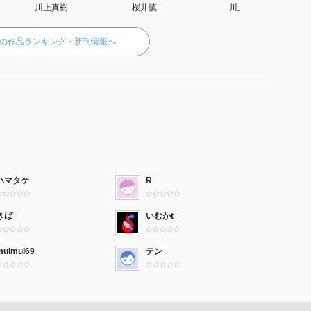
川上真樹
桜井慎
川上真樹
ょこちょい
の作品ランキング・新刊情報へ
ハマタケ
R
るの？
きば
いむかt
muimui69
テン
い人っているのね！