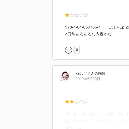
2刷
2023.6.10
978-4-04-069786-4 131＋1p 2
○日常あるあるな内容かな
0
kagurin
さん
の感想
2019年5月30日
第１話・自己紹介って本当に練習
阿戸ちゃんっていうぽんこつな娘
確かにね、