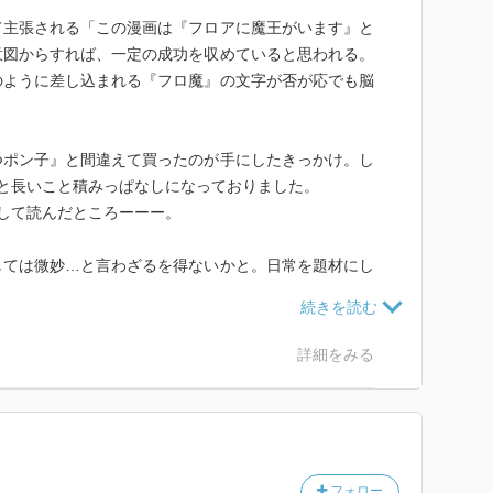
て主張される「この漫画は『フロアに魔王がいます』と
意図からすれば、一定の成功を収めていると思われる。
のように差し込まれる『フロ魔』の文字が否が応でも脳
つポン子』と間違えて買ったのが手にしたきっかけ。し
と長いこと積みっぱなしになっておりました。
して読んだところーーー。
しては微妙…と言わざるを得ないかと。日常を題材にし
いない’起起承承’みたいな話も多く、ギャグともシュ
とお尻が大きい小柄な若い女性の絵日記’という評しか
詳細をみる
調した構図の数々には恐れ入ります。
広島弁は可愛い。
フォロー