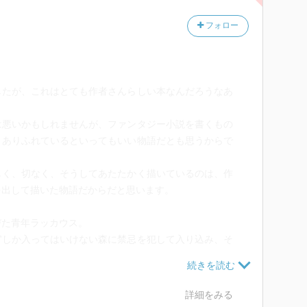
フォロー
したが、これはとても作者さんらしい本なんだろうなあ
は悪いかもしれませんが、ファンタジー小説を書くもの
、ありふれているといってもいい物語だとも思うからで
しく、切なく、そうしてあたたかく描いているのは、作
を出して描いた物語だからだと思います。
びた青年ラッカウス。
官しか入ってはいけない森に禁忌を犯して入り込み、そ
シースティと名づけ、親交を深めるラッカウス。しかし
握っている少女だった！
詳細をみる