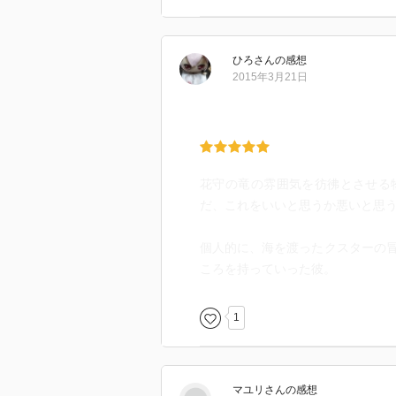
ひろ
さん
の感想
2015年3月21日
花守の竜の雰囲気を彷彿とさせる
だ、これをいいと思うか悪いと思
個人的に、海を渡ったクスターの
ころを持っていった彼。
1
マユリ
さん
の感想