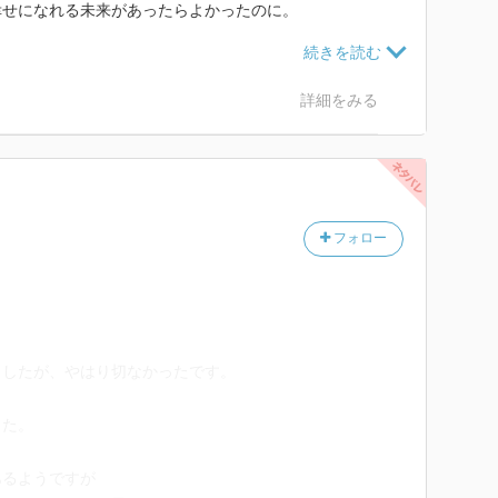
幸せになれる未来があったらよかったのに。
の様な人生を送るのかが気になる。
詳細をみる
.UKさんの「idと人類模型」のようだし、他のラノベなら
うだと思う。
フォロー
ましたが、やはり切なかったです。
った。
あるようですが