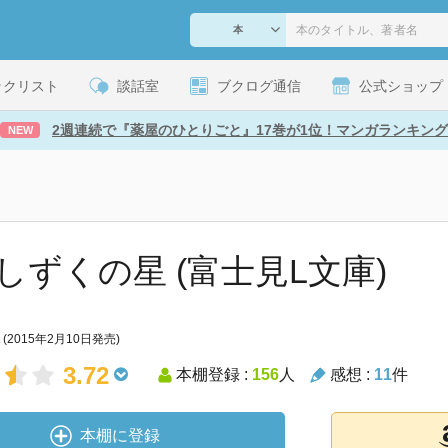
ックリスト
談話室
ブクログ通信
公式ショップ
2週連続で『薬屋のひとりごと』17巻が1位！マンガランキング
NEW
しずくの星 (富士見L文庫)
(2015年2月10日発売)
3.72
本棚登録 :
156
人
感想 :
11
件
本棚に登録