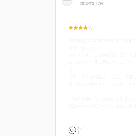
2015年3月7日
淡路帆希さんの本は初めて読みま
と思いました。
というのも、この物語は、言い方
なら誰でも一度は思いつくような
す。
でも、そんな物語を、ここまで美
者である淡路さんが、自分らしさ
「星の災禍」という天災を生き延
彼はやがて神官となり、上位の神
こで一人の少女と出会う。少女を
シースティは隠された世界の鍵を
1
的なお話。