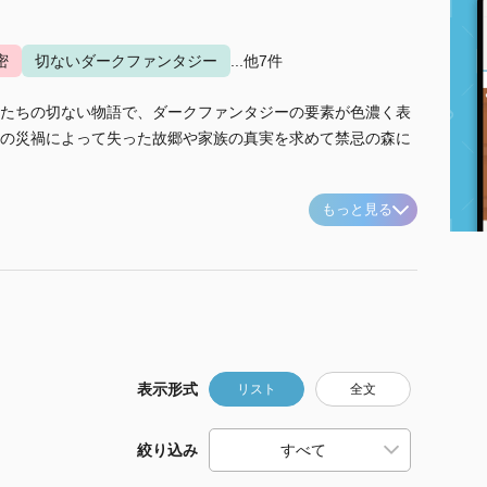
密
切ないダークファンタジー
...他7件
たちの切ない物語で、ダークファンタジーの要素が色濃く表
の災禍によって失った故郷や家族の真実を求めて禁忌の森に
もっと見る
表示形式
リスト
全文
絞り込み