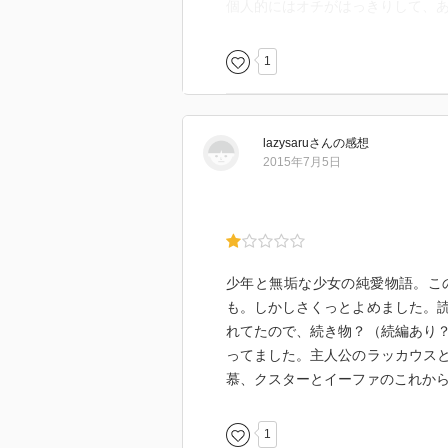
個人的にはオチがはっきりして、
1
lazysaru
さん
の感想
2015年7月5日
少年と無垢な少女の純愛物語。こ
も。しかしさくっとよめました。
れてたので、続き物？（続編あり
ってました。主人公のラッカウス
慕、クスターとイーファのこれか
1