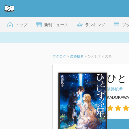
トップ
新刊ニュース
ランキング
ブ
ブクログ
>
淡路帆希
>
ひとしずくの星
ひと
淡路帆希
KADOKAWA