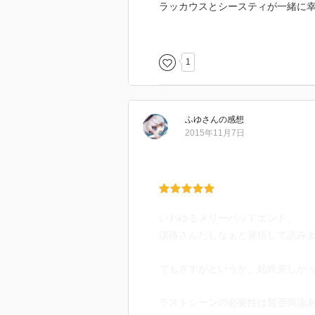
ラッカウスとシースティが一緒に
クスターとイーファがその後、ど
1
ボカロ曲で言うのならsasakure
古橋秀之さんの「冬の巨人」のよ
ふゆ
さん
の感想
2015年11月7日
いわゆるメリーバッドエンド。
淡路さんだしなぁと覚悟して読み
でもさすがというか、始終美しか
ラストシーンの必要性は賛否両論