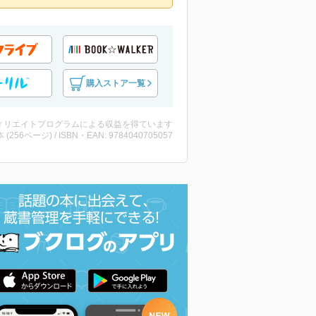
購入ストア一覧
ィリエイトプログラムによる収益を得ています
・本 (256ページ) / ISBN・EAN: 9784040705057