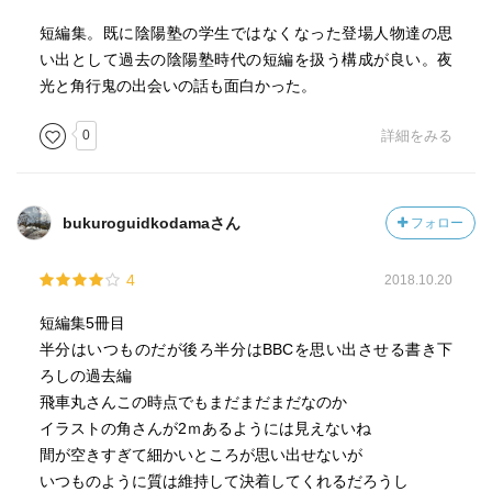
短編集。既に陰陽塾の学生ではなくなった登場人物達の思
い出として過去の陰陽塾時代の短編を扱う構成が良い。夜
光と角行鬼の出会いの話も面白かった。
0
詳細をみる
bukuroguidkodamaさん
フォロー
4
2018.10.20
短編集5冊目
半分はいつものだが後ろ半分はBBCを思い出させる書き下
ろしの過去編
飛車丸さんこの時点でもまだまだまだなのか
イラストの角さんが2ｍあるようには見えないね
間が空きすぎて細かいところが思い出せないが
いつものように質は維持して決着してくれるだろうし