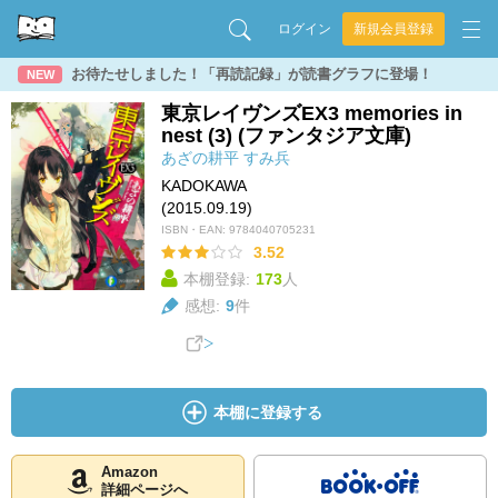
ログイン
新規会員登録
お待たせしました！「再読記録」が読書グラフに登場！
NEW
東京レイヴンズEX3 memories in
nest (3) (ファンタジア文庫)
あざの耕平
すみ兵
KADOKAWA
(2015.09.19)
ISBN・EAN:
9784040705231
3.52
本棚登録:
173
人
感想:
9
件
本棚に登録する
Amazon
詳細ページへ