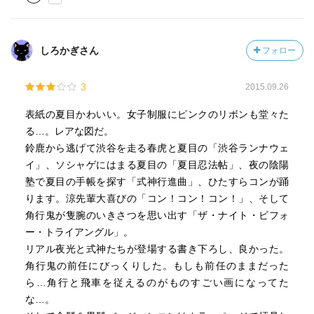
しろかぎさん
フォロー
3
2015.09.26
表紙の夏目かわいい。女子制服にピンクのリボンも堂々た
る…。レアな図だ。
鈴鹿から逃げて渋谷を走る春虎と夏目の「渋谷ランナウェ
イ」、ソシャゲにはまる夏目の「夏目忍法帖」、夜の陰陽
塾で夏目の手帳を探す「式神行進曲」、ひたすらコンが踊
ります。涼先輩大喜びの「コン！コン！コン！」、そして
角行鬼が隻腕のいきさつを思い出す「ザ・ナイト・ビフォ
ー・トライアングル」。
リアル夜光と式神たちが登場する書き下ろし、良かった。
角行鬼の前任にびっくりした。もしも前任のままだった
ら…角行と飛車を従えるのがものすごい画になってた
な…。