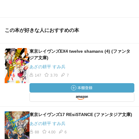
この本が好きな人におすすめの本
東京レイヴンズEX4 twelve shamans (4) (ファンタ
ジア文庫)
あざの耕平 すみ兵
147
3.70
7
東京レイヴンズ17 REsiSTANCE (ファンタジア文庫)
あざの耕平 すみ兵
88
4.00
6