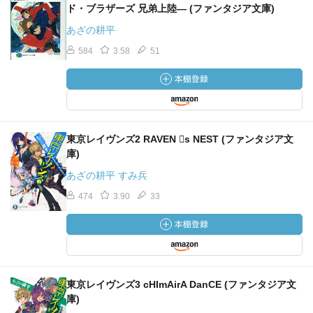
ド・ブラザーズ 兄弟上陸― (ファンタジア文庫)
あざの耕平
584
3.58
51
東京レイヴンズ2 RAVEN ゙s NEST (ファンタジア文
庫)
あざの耕平 すみ兵
474
3.90
33
東京レイヴンズ3 cHImAirA DanCE (ファンタジア文
庫)