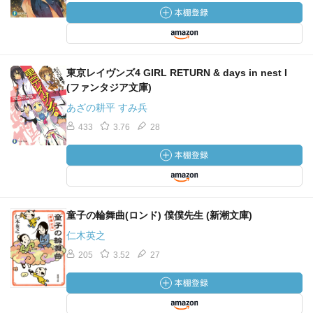
東京レイヴンズ4 GIRL RETURN & days in nest I
(ファンタジア文庫)
あざの耕平 すみ兵
433
3.76
28
童子の輪舞曲(ロンド) 僕僕先生 (新潮文庫)
仁木英之
205
3.52
27