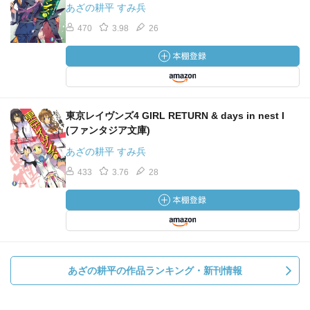
あざの耕平 すみ兵
470
3.98
26
東京レイヴンズ4 GIRL RETURN & days in nest I
(ファンタジア文庫)
あざの耕平 すみ兵
433
3.76
28
あざの耕平の作品ランキング・新刊情報