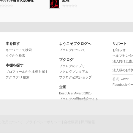
2468939番目の読書家
紅峰
本を探す
ようこそブクログへ
サポート
キーワードで検索
ブクログについて
お知らせ
タグから検索
ヘルプセンタ
ブクログ
法人向け広告
本棚を探す
ブクログのアプリ
法人様のお問
プロフィールから本棚を探す
ブクログプレミアム
ブクログID 検索
ブクログ公式ショップ
公式Twitter
Facebookペ
企画
Best User Award 2025
ブクログ20周年特設サイト
ieの使用について
|
プライバシーポリシー
|
会社概要
|
採用情報