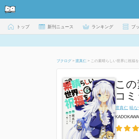
トップ
新刊ニュース
ランキング
ブ
ブクログ
>
渡真仁
>
この素晴らしい世界に祝福を!
この
コミ
渡真仁
暁な
KADOKAWA