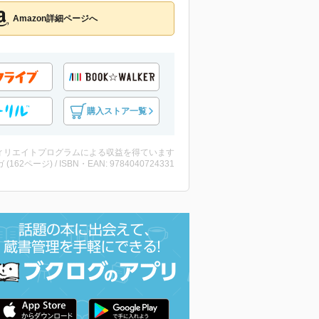
Amazon詳細ページへ
購入ストア一覧
ィリエイトプログラムによる収益を得ています
 (162ページ) / ISBN・EAN: 9784040724331