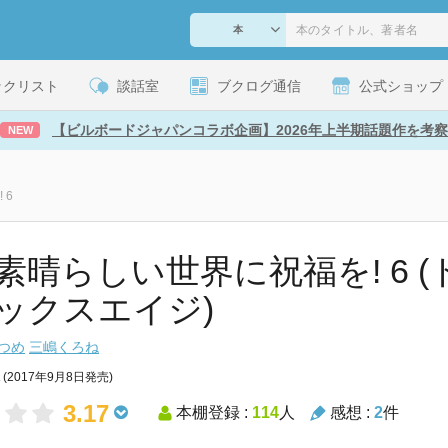
ックリスト
談話室
ブクログ通信
公式ショップ
【ビルボードジャパンコラボ企画】2026年上半期話題作を考察
NEW
 6
素晴らしい世界に祝福を! 6 
ックスエイジ)
つめ
三嶋くろね
(2017年9月8日発売)
3.17
本棚登録 :
114
人
感想 :
2
件