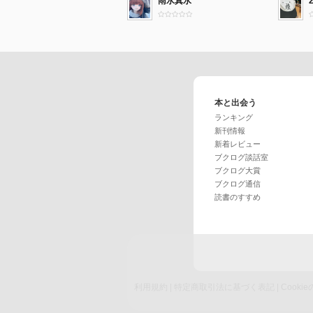
雨水真水
本と出会う
ランキング
新刊情報
新着レビュー
ブクログ談話室
ブクログ大賞
ブクログ通信
読書のすすめ
利用規約
|
特定商取引法に基づく表記
|
Cook