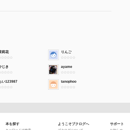
茉莉花
りんご
ひじき
ayame
ちい123987
tanophoo
本を探す
ようこそブクログへ
サポート