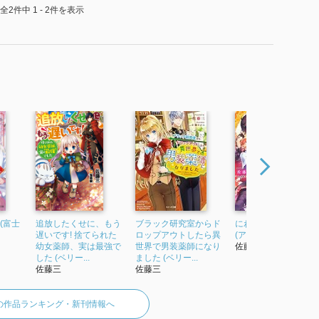
全2件中 1 - 2件を表示
(富士
追放したくせに、もう
ブラック研究室からド
にわか聖女と炎の聖
遅いです! 捨てられた
ロップアウトしたら異
(アイリスNEO)
幼女薬師、実は最強で
世界で男装薬師になり
佐藤三
した (ベリー...
ました (ベリー...
佐藤三
佐藤三
の作品ランキング・新刊情報へ