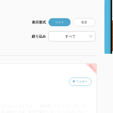
表示形式
リスト
全文
絞り込み
フォロー
きがかかってるような…。無自覚にイチャつく二人。今
下弟(偽物)が登場。美羽が素見せまくりでボロ出さない