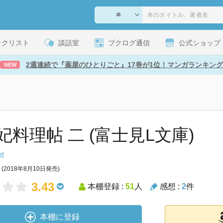
ックリスト
談話室
ブクログ通信
公式ショップ
2週連続で『薬屋のひとりごと』17巻が1位！マンガランキング
NEW
妃料理帖 二 (富士見L文庫)
et
(2018年8月10日発売)
3.43
本棚登録 :
51
人
感想 :
2
件
本棚に登録