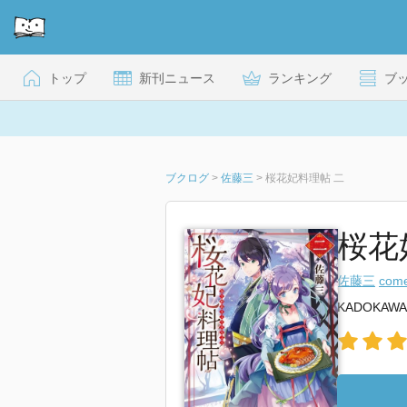
トップ
新刊ニュース
ランキング
ブ
ブクログ
>
佐藤三
>
桜花妃料理帖 二
桜花
佐藤三
com
KADOKAWA