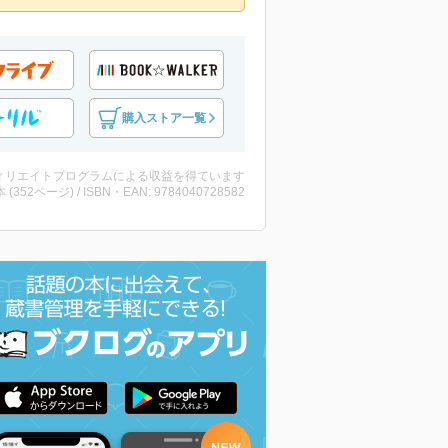
購入ストア一覧
ィリエイトプログラムによる収益を得ています
・本 (352ページ) / ISBN・EAN: 9784040728582