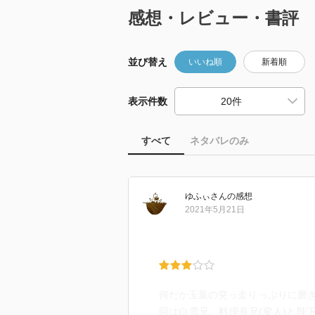
感想・レビュー・書評
並び替え
いいね順
新着順
表示件数
すべて
ネタバレのみ
ゆふぃ
さん
の感想
2021年5月21日
何だか玉葉の突っ走りっぷりに磨
回は白雪兄、料理長兄(変人)と陛