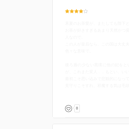
釆夏のお茶愛が、またしても陛下
お茶が好きすぎるあまり天然かつ
人なので。
この人が皇后なら、この国は大丈
色々な意味で。
後ろ盾の少ない黒瑛に他の妃をと
が、これまた変人……もとい、い
最初こそ思い込みで悲観的になっ
見守りこそすれ、邪魔する気は毛
寧ろ黒瑛の方にライバルが登場。
同じ釆夏を愛する者同士。
0
先に出会ったのは、今回登場した
相思相愛ぶりを知ると言う。
可哀想な失恋の仕方……やむなし