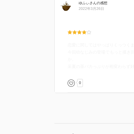
ゆふぃ
さん
の感想
る。
2022年3月26日
いや、過言ではなく。
そんなライバルとの攻防があっさ
それは、王位簒奪を企む輩の登場
でも、これもライバルキャラを始
恋愛に関してはやっぱりくっつく
切り抜けると言う。
今回幼なじみの登場でもっと掻き
今回のラスボス、実にあっさり罠
か。
だから、彼女が皇后な限り、この
采夏の茶バカっぷりが相変わらず
色々な意味で。
0