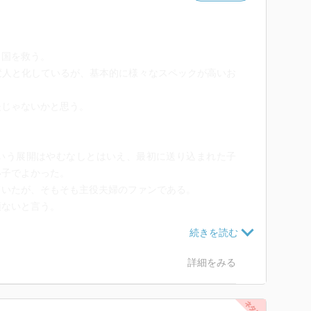
と国を救う。
変人と化しているが、基本的に様々なスペックが高いお
夫じゃないかと思う。
いう展開はやむなしとはいえ、最初に送り込まれた子
い子でよかった。
ていたが、そもそも主役夫婦のファンである。
頭ないと言う。
詳細をみる
「彼」の方が早かったものの、お茶を通じて主役二人の
、この世界はお茶によって愛も平和も導かれるのであ