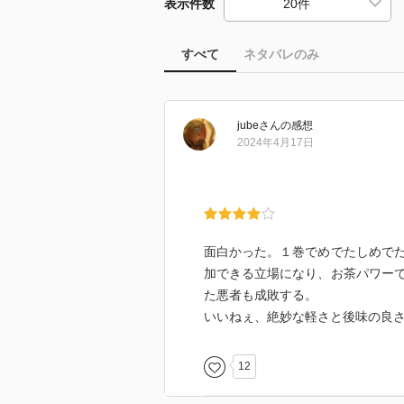
表示件数
すべて
ネタバレのみ
jube
さん
の感想
2024年4月17日
面白かった。１巻でめでたしめで
加できる立場になり、お茶パワー
た悪者も成敗する。
いいねぇ、絶妙な軽さと後味の良
12