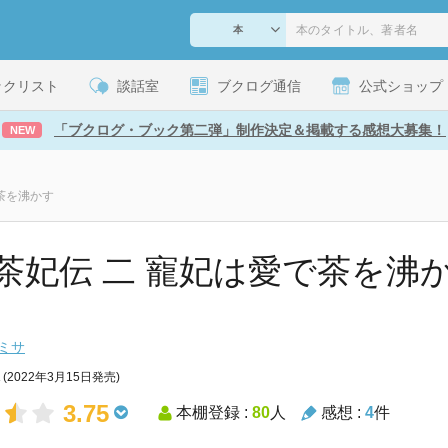
ックリスト
談話室
ブクログ通信
公式ショップ
「ブクログ・ブック第二弾」制作決定＆掲載する感想大募集！
NEW
茶を沸かす
茶妃伝 二 寵妃は愛で茶を沸か
ミサ
(2022年3月15日発売)
3.75
本棚登録 :
80
人
感想 :
4
件