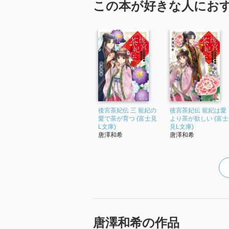
この本が好きな人にお
後宮茶妃伝 三 寵妃の
後宮茶妃伝 寵妃は愛
愛で茶が育つ (富士見
より茶が欲しい (富士
L文庫)
見L文庫)
唐澤和希
唐澤和希
唐澤和希の作品