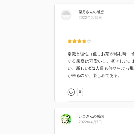
菜月
さん
の感想
2022年6月5日
常識と理性（但しお茶が絡む時「
する采夏は可愛いし、凛々しい。
い。新しい妃1人目も何やらぶっ
が来るのか、楽しみである。
0
いこ
さん
の感想
2022年4月7日