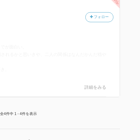
フォロー
り決着と思っていたら、それ以上の窮地も。
。
めとした人たちの協力と、何より釆夏のお茶愛によって
までが面白い。
回されるかと思いきや、二人の関係はなんだかんだ穏や
に引っかかってくれて、爽快でした。
国は安泰なのです。
好き。
詳細をみる
全4件中 1 - 4件を表示