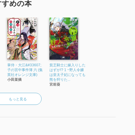
すすめの本
掌侍・大江&#33607;
貧乏騎士に嫁入りした
子の宮中事件簿 六 (集
はずが!? 1 ~野人令嬢
英社オレンジ文庫)
は皇太子妃になっても
小田菜摘
熊を狩りた...
宮前葵
もっと見る