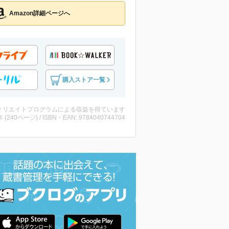
Amazon詳細ページへ
購入ストア一覧
ィリエイトプログラムによる収益を得ています
・本 (240ページ) / ISBN・EAN: 9784040744704