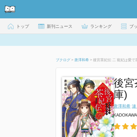
トップ
新刊ニュース
ランキング
ブ
ブクログ
>
唐澤和希
>
後宮茶妃伝 二 寵妃は愛で
後宮
庫)
唐澤和希
漣
KADOKAWA