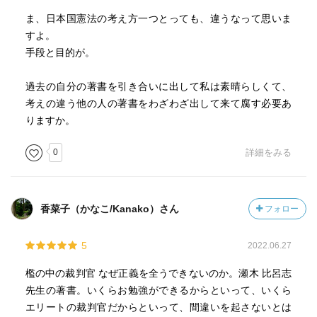
ま、日本国憲法の考え方一つとっても、違うなって思いま
すよ。
手段と目的が。
過去の自分の著書を引き合いに出して私は素晴らしくて、
考えの違う他の人の著書をわざわざ出して来て腐す必要あ
りますか。
0
詳細をみる
香菜子（かなこ/Kanako）さん
フォロー
5
2022.06.27
檻の中の裁判官 なぜ正義を全うできないのか。瀬木 比呂志
先生の著書。いくらお勉強ができるからといって、いくら
エリートの裁判官だからといって、間違いを起さないとは