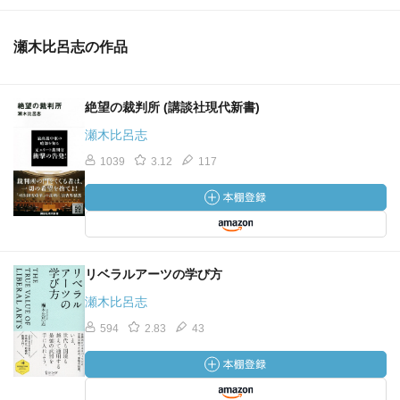
瀬木比呂志の作品
絶望の裁判所 (講談社現代新書)
瀬木比呂志
1039
3.12
117
リベラルアーツの学び方
瀬木比呂志
594
2.83
43