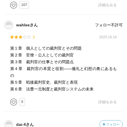
組織の中に生きる役人なんですね。司法官僚としての性格
107
詳細をみる
が強く、官僚型ムラ社会にいきる住人です。官僚型ムラ社
会というのがタイトルに言う「檻」なんですね。まさにい
い得て妙な表現だと思います。
wahleeさん
フォロー不許可
終身雇用に年功序列に社命による配置転換や異動転勤など
3
2025.10.16
が日本型キャリアシステムと言われますが裁判所もまさに
第１章 個人としての裁判官とその問題
この日本ならではのキャリアシステムを地で行く組織だと
第２章 官僚・公人としての裁判官
いうことがよくわかりました。
第３章 裁判官の仕事とその問題点
第４章 裁判官の本質と役割――儀礼と幻想の奥にあるも
しかもこのシステムは最高裁とその事務総局を中心とする
の
裁判所当局の過酷な統制と管理により裁判官をコントロー
第５章 戦後裁判官史、裁判官と表現
ルします。権力が集中しておりお上意識が如実に残りしか
第６章 法曹一元制度と裁判官システムの未来
も三権分立で司法に期待される役割である権力チェック機
能が働かずむしろ権力補完機構としての側面が強い。
0
詳細をみる
司法がこのようなシステムでがんじがらめになっているこ
とに一国民として強い問題意識を持ちます。
dai-4さん
フォロー
対権力との裁判で権力側に忖度した判断をしたり、冤罪を