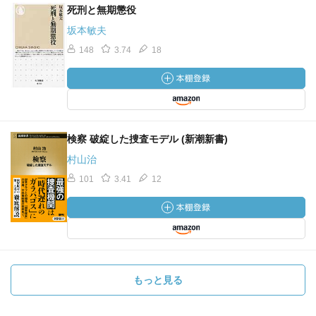
死刑と無期懲役
坂本敏夫
148
3.74
18
検察 破綻した捜査モデル (新潮新書)
村山治
101
3.41
12
もっと見る