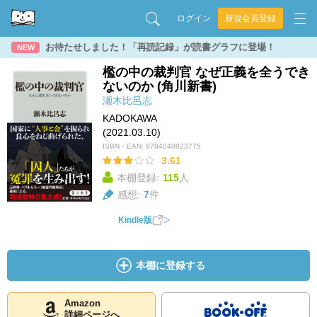
ログイン
新規会員登録
お待たせしました！「再読記録」が読書グラフに登場！
NEW
檻の中の裁判官 なぜ正義を全うでき
ないのか (角川新書)
瀬木比呂志
KADOKAWA
(2021.03.10)
ISBN・EAN:
9784040823775
3.61
本棚登録:
115
人
感想:
7
件
Kindle版
本棚に登録する
Amazon
詳細ページへ