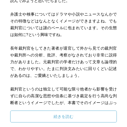
読んでみようと思いたちました。
弁護士や検事についてはドラマや小説やニュースなんかで
その特徴などはなんとなくイメージができますよね。でも
裁判官については謎のベールに包まれています。その生態
は如何に?という興味ですね。
長年裁判官をしてきた著者が退官して外から見ての裁判官
や裁判所への分析、批評、考察がなされており非常に説得
力がありました。元裁判官の学者だけあって文章も論理的
で、わかりやすい。たまに判決文みたいに回りくどい記述
があるのは、ご愛嬌といたしましょう。
裁判官というのは独立して可能な限り他者から影響を受け
ずに自らの高潔な思想や信条に基づき裁定を行う高尚な判
断者というイメージでしたが、本書でそのイメージはぶっ
壊れました。崩壊したと言ってもよいです。
続きを読む
裁判官て独立した判断者ではなくて裁判所という閉鎖した