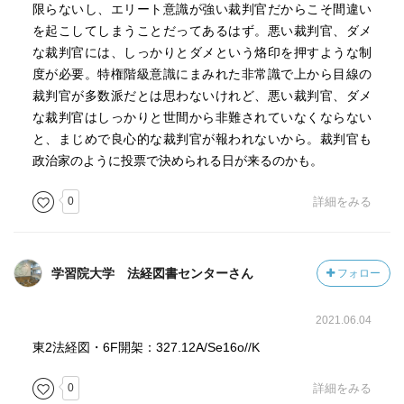
限らないし、エリート意識が強い裁判官だからこそ間違い
を起こしてしまうことだってあるはず。悪い裁判官、ダメ
な裁判官には、しっかりとダメという烙印を押すような制
度が必要。特権階級意識にまみれた非常識で上から目線の
裁判官が多数派だとは思わないけれど、悪い裁判官、ダメ
な裁判官はしっかりと世間から非難されていなくならない
と、まじめで良心的な裁判官が報われないから。裁判官も
政治家のように投票で決められる日が来るのかも。
0
詳細をみる
学習院大学 法経図書センターさん
フォロー
2021.06.04
東2法経図・6F開架：327.12A/Se16o//K
0
詳細をみる