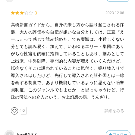
生み出したりすればそれはもはや民主主義国家とは言えな
いんだろうと思います。一日も早い裁判所の抜本改革が必
3
2023.12.06
要でしょう。
高橋新書ガイドから。自身の来し方から語り起こされる序
盤、大方の評伝やら自伝が嫌いな自分としては、正直『え
読んでそんな感想を抱きました。
ー…』って感じで読み始めた。でも実際は、小難しくない
分とても読み易く、加えて、いわゆるエリート集団にあり
がちな性癖を的確に指摘していることもあり、掴みとして
上出来。中盤以降、専門的な内容が増えていくんだけど、
抵抗なくそこに誘われていることに気付く。鳴り物入りで
導入されはしたけど、先行して導入された諸外国とは一線
を画する制度で、あまり機能しているように思えない陪審
員制度。このジャンルでもまたか…と思っちゃうけど、行
政の司法への介入という、お上幻想の病。うんざり。
0
詳細をみる
kun92さん
フォロー