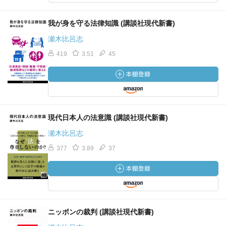
我が身を守る法律知識 (講談社現代新書)
瀬木比呂志
419
3.51
45
現代日本人の法意識 (講談社現代新書)
瀬木比呂志
377
3.89
37
ニッポンの裁判 (講談社現代新書)