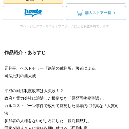
購入ストア一覧
本ページはアフィリエイトプログラムによる収益を得ています
作品紹介・あらすじ
元判事、ベストセラー『絶望の裁判所』著者による、
司法批判の集大成！
平成の司法制度改革は大失敗！？
政府と電力会社に追随した根拠なき「原発再稼働容認」、
カルロス・ゴーン事件で改めて露見した世界的に特異な「人質司
法」、
参加者の人権をないがしろにした「裁判員裁判」、
国家が犯人１人に責任を押し付ける「死刑制度」……