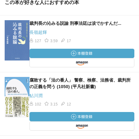
この本が好きな人におすすめの本
裁判長の沁みる説諭 刑事法廷は涙でかすんだ...
長嶺超輝
127
3.59
17
腐敗する「法の番人」 警察、検察、法務省、裁判所
の正義を問う (1050) (平凡社新書)
鮎川潤
102
3.15
12