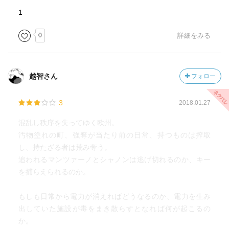
1
0
詳細をみる
越智さん
フォロー
3
2018.01.27
混乱し秩序を失ってゆく欧州。
汚物塗れの町、強奪が当たり前の日常、持つものは搾取
し、持たざる者は荒み奪う。
追われるマンツァーノとシャノンは逃げ切れるのか、キー
を捕らえられるのか。
もしも日常から電力が消えればどうなるのか、電力を生み
出していた施設が毒をまき散らすとなれば何が起こるの
か。