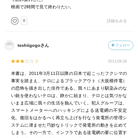
映画で2時間で見て終わりたい。
0
詳細をみる
teshiigogoさん
フォロー
3
2013.09.28
本書は、2011年3月11日以降の日本で起こったフクシマの
事実を踏まえ、テロによるブラックアウト（大規模停電）
の恐怖を描き出した佳作である。我々にあまり馴染みのな
い銃を使わないテロは、静かに始まり、テロとは気づかな
いまま広域に我々の生活を蝕んでいく。犯人グループは、
スマートメーターへのハッキングによる送電網の不安定
化、復旧をはかるべく再立ち上げを行なう発電所の管理シ
ステムに潜ませた巧妙なトリックで発電所の動きを止めて
しまう。その一方で、インフラである送電網の要に位置す