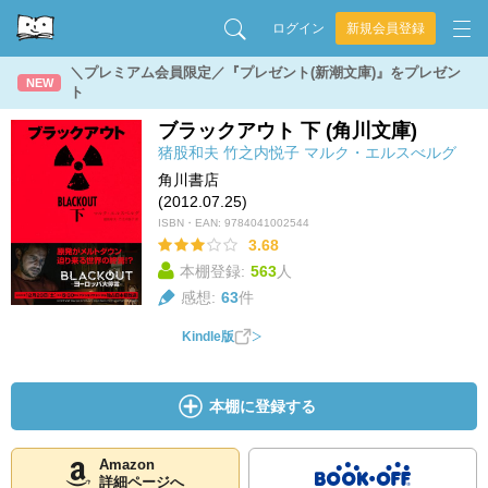
ログイン
新規会員登録
＼プレミアム会員限定／『プレゼント(新潮文庫)』をプレゼン
NEW
ト
ブラックアウト 下 (角川文庫)
猪股和夫
竹之内悦子
マルク・エルスべルグ
角川書店
(2012.07.25)
ISBN・EAN:
9784041002544
3.68
本棚登録:
563
人
感想:
63
件
Kindle版
本棚に登録する
Amazon
詳細ページへ