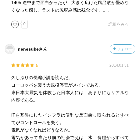
1405 途中まで面白かったが、大きく広げた風呂敷が畳めな
くなった感じ。ラストの尻窄み感は残念です。。。
0
詳細をみる
nenesukeさん
フォロー
5
2014.01.31
久しぶりの長編小説を読んだ。
ヨーロッパを襲う大規模停電がメインである。
東日本大震災を体験した日本人には、あまりにもリアルな
内容である。
ITを基盤にしたインフラは便利な反面乗っ取られるとすべ
てがコントロールを失う。
電気がなくなればどうなるか。
電気があって当たり前の社会でえは、水、食糧からすべて