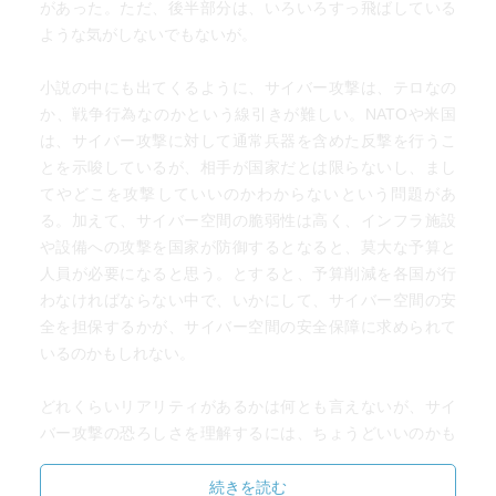
があった。ただ、後半部分は、いろいろすっ飛ばしている
ような気がしないでもないが。
小説の中にも出てくるように、サイバー攻撃は、テロなの
か、戦争行為なのかという線引きが難しい。NATOや米国
は、サイバー攻撃に対して通常兵器を含めた反撃を行うこ
とを示唆しているが、相手が国家だとは限らないし、まし
てやどこを攻撃していいのかわからないという問題があ
る。加えて、サイバー空間の脆弱性は高く、インフラ施設
や設備への攻撃を国家が防御するとなると、莫大な予算と
人員が必要になると思う。とすると、予算削減を各国が行
わなければならない中で、いかにして、サイバー空間の安
全を担保するかが、サイバー空間の安全保障に求められて
いるのかもしれない。
どれくらいリアリティがあるかは何とも言えないが、サイ
バー攻撃の恐ろしさを理解するには、ちょうどいいのかも
しれない。
続きを読む