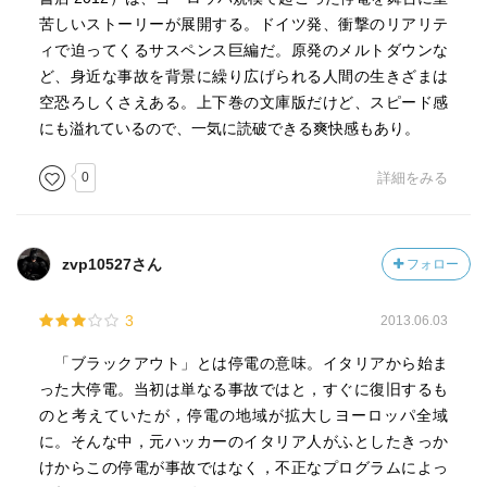
苦しいストーリーが展開する。ドイツ発、衝撃のリアリテ
ィで迫ってくるサスペンス巨編だ。原発のメルトダウンな
ど、身近な事故を背景に繰り広げられる人間の生きざまは
空恐ろしくさえある。上下巻の文庫版だけど、スピード感
にも溢れているので、一気に読破できる爽快感もあり。
0
詳細をみる
zvp10527さん
フォロー
3
2013.06.03
「ブラックアウト」とは停電の意味。イタリアから始ま
った大停電。当初は単なる事故ではと，すぐに復旧するも
のと考えていたが，停電の地域が拡大しヨーロッパ全域
に。そんな中，元ハッカーのイタリア人がふとしたきっか
けからこの停電が事故ではなく，不正なプログラムによっ