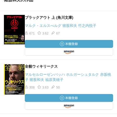
ブラックアウト 上 (角川文庫)
マルク・エルスべルグ 猪股和夫 竹之内悦子
671
3.62
67
全貌ウィキリークス
マルセルローゼンバッハ ホルガーシュタルク 赤坂桃
子 猪股和夫 福原美穂子
308
3.63
50