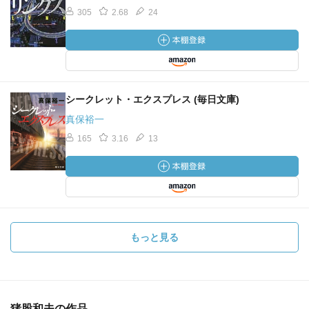
305
2.68
24
シークレット・エクスプレス (毎日文庫)
真保裕一
165
3.16
13
もっと見る
猪股和夫の作品