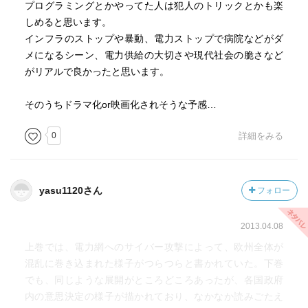
プログラミングとかやってた人は犯人のトリックとかも楽
しめると思います。
インフラのストップや暴動、電力ストップで病院などがダ
メになるシーン、電力供給の大切さや現代社会の脆さなど
がリアルで良かったと思います。
そのうちドラマ化or映画化されそうな予感…
0
詳細をみる
yasu1120さん
フォロー
2013.04.08
上巻では、電力網へのサイバー攻撃によって、欧州全体が
混乱に巻き込まれた様子がつらつらと書かれていた。下巻
でも、同じような展開がところどころあったが、各国政府
内の意思決定の様子が描かれており、なかなか読みごたえ