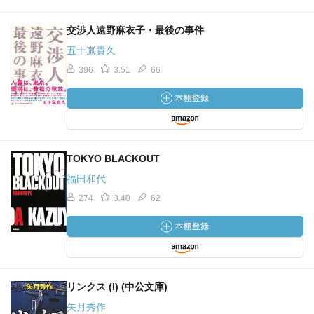
交渉人遠野麻衣子・最後の事件
五十嵐貴久
396
3.51
66
TOKYO BLACKOUT
福田和代
274
3.40
62
リンクス (I) (中公文庫)
矢月秀作