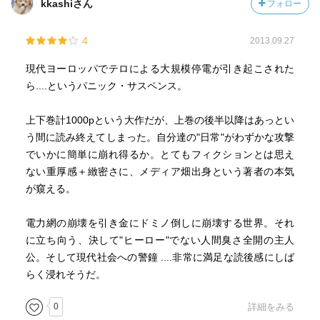
kkashiさん
フォロー
4
2013.09.27
現代ヨーロッパでテロによる大規模停電が引き起こされた
ら....というパニック・サスペンス。
上下巻計1000pという大作だが、上巻の後半以降はあっとい
う間に読み終えてしまった。自分達の"日常"がわずかな攻撃
でいかに簡単に崩れ得るか。とてもフィクションとは思え
ない重厚感＋緻密さに、メディア畑出身という著者の本気
が窺える。
電力網の崩壊を引き金にドミノ倒しに崩壊する世界。それ
に立ち向う、決して"ヒーロー"でない人間臭さ全開の主人
公。そして現代社会への警鐘 ....非常に満足な読後感にしば
らく浸れそうだ。
0
詳細をみる