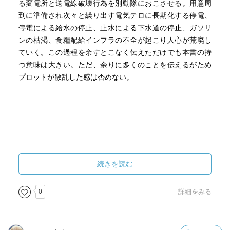
る変電所と送電線破壊行為を別動隊におこさせる。用意周
到に準備され次々と繰り出す電気テロに長期化する停電、
停電による給水の停止、止水による下水道の停止、ガソリ
ンの枯渇、食糧配給インフラの不全が起こり人心が荒廃し
ていく。この過程を余すとこなく伝えただけでも本書の持
つ意味は大きい。ただ、余りに多くのことを伝えるがため
プロットが散乱した感は否めない。
続きを読む
0
詳細をみる