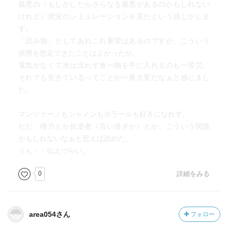
最悪の（もしかしたらさらなる最悪があるのかもしれない
けれど）状況のシミュレーションを見たという感じがしま
す。
「読み物」としてあれこれ要望はあるのですが、こういう
状態を想定できたことはよかったか。
電気がなくて水は流れず食べ物を手に入れるのも一苦労。
それでも生きているってことが一番大変だなぁと感じまし
た。
マンツァーノもシャノンもボラールも好きになれず。
ただ、権力とか反逆者（言い過ぎか）とか、こういう関係
かもしれないなぁと思えば読めた。
うん・・伝えづらい。
0
詳細をみる
area054さん
フォロー