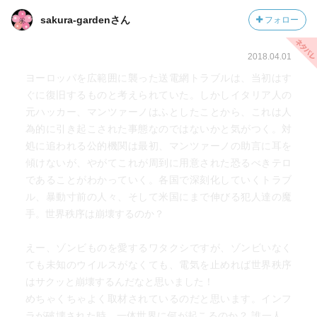
sakura-gardenさん
フォロー
2018.04.01
ヨーロッパを広範囲に襲った送電網トラブルは、当初はす
ぐに復旧するものと考えられていた。しかしイタリア人の
元ハッカー、マンツァーノはふとしたことから、これは人
為的に引き起こされた事態なのではないかと気がつく。対
処に追われる公的機関は最初、マンツァーノの助言に耳を
傾けないが、やがてこれが周到に用意された恐るべきテロ
であることがわかっていく。各国で深刻化していくトラブ
ル、暴動寸前の人々、そして米国にまで伸びる犯人達の魔
手。世界秩序は崩壊するのか？
えー、ゾンビものを愛するワタクシですが、ゾンビいなく
ても未知のウイルスがなくても、電気を止めれば世界秩序
はサクッと崩壊するんだなと思いました！
めちゃくちゃよく取材されているのだと思います。インフ
ラが破壊された時、一体世界に何が起こるのか？ 誰一人、