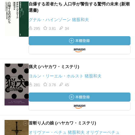
自爆する若者たち 人口学が警告する驚愕の未来 (新潮
選書)
グナル・ハインゾーン 猪股和夫
295
3.81
34
猟犬 (ハヤカワ・ミステリ)
ヨルン・リーエル・ホルスト 猪股和夫
281
3.76
45
首斬り人の娘 (ハヤカワ・ミステリ)
オリヴァー・ペチュ 猪股和夫 オリヴァーペチュ