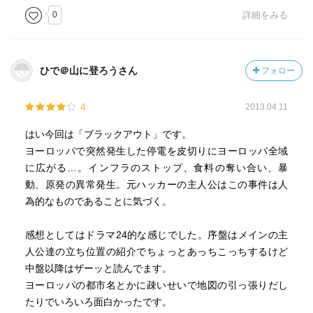
0
詳細をみる
ひで＠山に登ろうさん
フォロー
4
2013.04.11
はい今回は「ブラックアウト」です。
ヨーロッパで突然発生した停電を皮切りにヨーロッパ全域
に広がる…。インフラのストップ、食料の奪い合い、暴
動、原発の異常発生。元ハッカーの主人公はこの事件は人
為的なものであることに気づく。
感想としてはドラマ24的な感じでした。序盤はメインの主
人公達の立ち位置の紹介でちょっとあっちこっちするけど
中盤以降はザーッと読んでます。
ヨーロッパの都市名とかに疎いせいで地図の引っ張りだし
たりでいろいろ面白かったです。