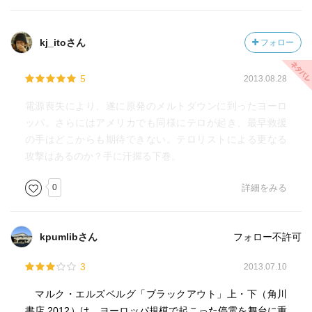
kj_itoさん
フォロー
5
2013.08.28
電源喪失により、遂に原発のメルトダウンに到ったヨーロ
ッパ。さらにはアメリカでも同様にテロが起き、最早救援
の手はどこからも期待できない。テロリストによる更なる
攻撃はあるのか？手に汗握る下巻。
0
詳細をみる
kpumlibさん
フォロー不許可
3
2013.07.10
マルク・エルズベルグ「ブラックアウト」上・下（角川
書店 2012）は、ヨーロッパ規模で起こった停電を舞台に重