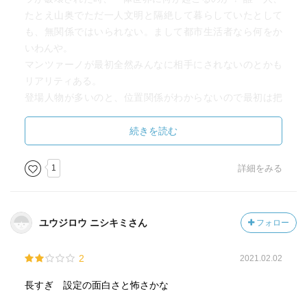
たとえ山奥でただ一人文明と隔絶して暮らしていたとして
も、無関係ではいられない。まして都市生活者なら何をか
いわんや。
マンツァーノが最初全然みんなに相手にされないのとかも
リアリティある。
登場人物が多いのと、位置関係がわからないので最初は把
握が大変ですが、その分リアリティに厚みが増していると
思います。マンツァーノ色んな目に遭いすぎだけど、それ
続きを読む
も起こりうる様々な状況の描写のためかと思われ。
1
詳細をみる
最初の方で、災害マニュアルとかを公的機関の人達も実は
全然読んでないことがわかるんですが、まずみんなこの本
読むといい！そしたら、真面目にマニュアル読んで置こう
ユウジロウ ニシキミさん
フォロー
って思うと思います。
2
2021.02.02
長すぎ 設定の面白さと怖さかな