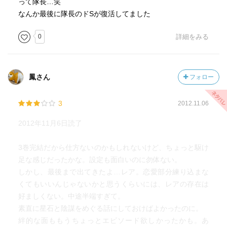
って隊長…笑
なんか最後に隊長のドSが復活してました
0
詳細をみる
鳳さん
フォロー
3
2012.11.06
2012年11月6日読了
3巻完結だから仕方ないのかもしれないけど、ちょっと駆け
足な感じだったかな。設定も面白いのに勿体ない。
しかし、最後まで出てきたよ…レア。恋愛部分練り込まな
くてもいいんじゃないかと思うくらいには、レアの存在は
好ましくない。中途半端すぎて。
素直に星石と陰謀をめぐる話にしておけばよかったのに。
絆的な面ももうちょっとエピソード欲しかったかも。あ