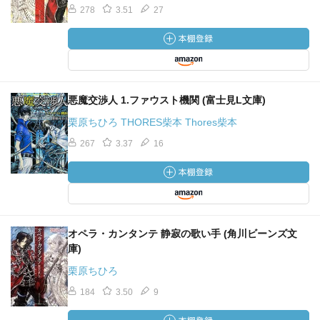
278
3.51
27
悪魔交渉人 1.ファウスト機関 (富士見L文庫)
栗原ちひろ THORES柴本 Thores柴本
267
3.37
16
オペラ・カンタンテ 静寂の歌い手 (角川ビーンズ文
庫)
栗原ちひろ
184
3.50
9