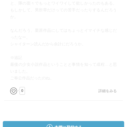
と、隊の面々でもっとワイワイして欲しかったのもある。
もしかして、男所帯だけっての苦手だったりするんだろう
か。
なんだろう、栗原作品にしてはちょっとイマイチな感じだ
ったなー。
シャイターン読んだから余計にだろうか。
※追記
最後の少女小説作品ということと事情を知って成程…と思
いました。
ご奉公作品だったのね。
0
詳細をみる