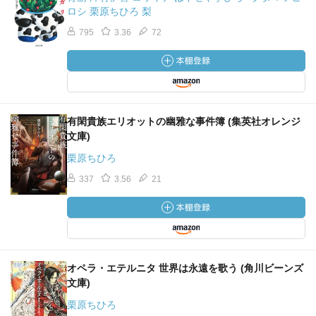
ロシ 栗原ちひろ 梨
795
3.36
72
有閑貴族エリオットの幽雅な事件簿 (集英社オレンジ
文庫)
栗原ちひろ
337
3.56
21
オペラ・エテルニタ 世界は永遠を歌う (角川ビーンズ
文庫)
栗原ちひろ