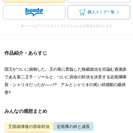
購入ストア一覧
本ページはアフィリエイトプログラムによる収益を得ています
作品紹介・あらすじ
国王がついに崩御した。王の座に君臨した独裁政治を目論む過激派
である第二王子・ソールと、ついに宿命の対決を決意する近衛隊隊
長・シャリオだったが――!? アルとシャリオの篤い絆感動の最終
巻!!
みんなの感想まとめ
王国崩壊後の宿命対決
近衛隊の絆と成長