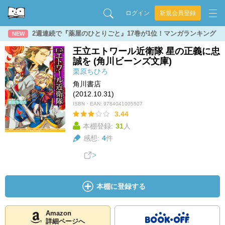
ログイン
新規会員登録
2週連続で『薬屋のひとりごと』17巻が1位！マンガランキング
NEW
王立エトワール近衛隊 星の正義に忠
誠を (角川ビーンズ文庫)
栗原ちひろ
角川書店
(2012.10.31)
ISBN・EAN:
9784041005507
3.44
本棚登録:
31
人
感想:
4
件
本棚に登録する
Amazon
詳細ページへ